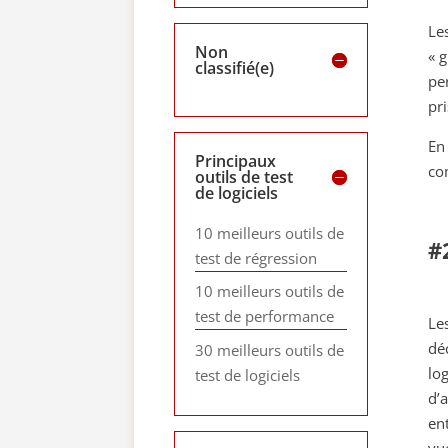
Le
Non
« 
classifié(e)
pe
pr
En
Principaux
co
outils de test
de logiciels
10 meilleurs outils de
#
test de régression
10 meilleurs outils de
test de performance
Le
dé
30 meilleurs outils de
lo
test de logiciels
d’
en