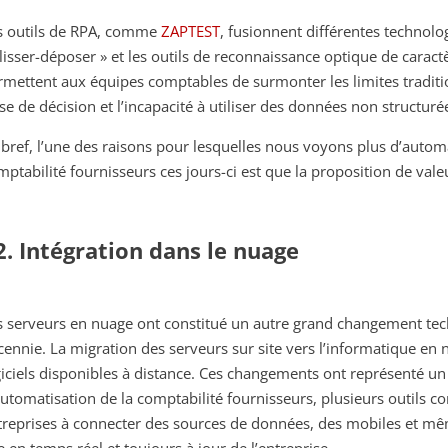
s outils de RPA, comme
ZAPTEST
, fusionnent différentes technolog
glisser-déposer » et les outils de reconnaissance optique de caract
rmettent aux équipes comptables de surmonter les limites tradition
ise de décision et l’incapacité à utiliser des données non structuré
 bref, l’une des raisons pour lesquelles nous voyons plus d’autom
mptabilité fournisseurs ces jours-ci est que la proposition de valeu
2. Intégration dans le nuage
s serveurs en nuage ont constitué un autre grand changement tec
cennie. La migration des serveurs sur site vers l’informatique en
giciels disponibles à distance. Ces changements ont représenté un â
automatisation de la comptabilité fournisseurs, plusieurs outils c
treprises à connecter des sources de données, des mobiles et mêm