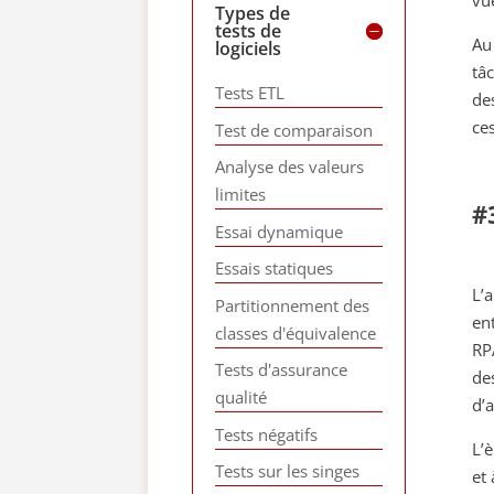
vu
Types de
tests de
Au
logiciels
tâ
Tests ETL
des
ces
Test de comparaison
Analyse des valeurs
limites
#
Essai dynamique
Essais statiques
L’
Partitionnement des
en
classes d'équivalence
RP
Tests d'assurance
de
qualité
d’
Tests négatifs
L’
Tests sur les singes
et