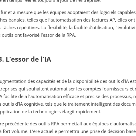
e en temps réel et toujours à jour de l’entreprise.
 fur et à mesure que les équipes adoptaient des logiciels capabl
ches banales, telles que l’automatisation des factures AP, elles on
 tâches répétitives. La flexibilité, la facilité d’utilisation, l’évoluti
 outils ont favorisé l’essor de la RPA.
3. L’essor de l’IA
augmentation des capacités et de la disponibilité des outils d’IA e
treprises qui souhaitent automatiser les comptes fournisseurs et d
A facilite déjà l’automatisation efficace et précise des processus, 
s outils d’IA cognitive, tels que le traitement intelligent des docu
application de la technologie s’élargit rapidement.
ère précédente des outils RPA permettait aux équipes d’automatis
 à fort volume. L’ère actuelle permettra une prise de décision basé