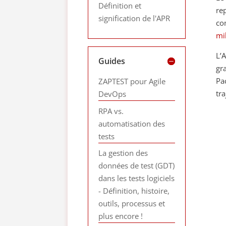
Définition et
re
signification de l'APR
co
mil
L’
Guides
gr
Pa
ZAPTEST pour Agile
tr
DevOps
RPA vs.
automatisation des
tests
La gestion des
données de test (GDT)
dans les tests logiciels
- Définition, histoire,
outils, processus et
plus encore !