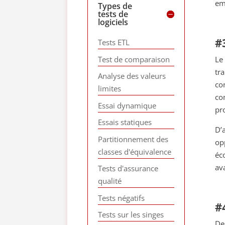
em
Types de
tests de
logiciels
#
Tests ETL
Test de comparaison
Le
tr
Analyse des valeurs
co
limites
co
Essai dynamique
pr
Essais statiques
D’
Partitionnement des
op
classes d'équivalence
éc
av
Tests d'assurance
qualité
Tests négatifs
#
Tests sur les singes
De