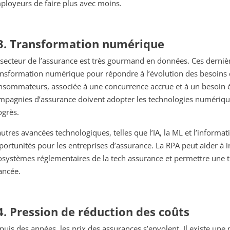
ployeurs de faire plus avec moins.
3. Transformation numérique
 secteur de l’assurance est très gourmand en données. Ces derniè
ansformation numérique pour répondre à l’évolution des besoins 
nsommateurs, associée à une concurrence accrue et à un besoin évid
mpagnies d’assurance doivent adopter les technologies numérique
ogrès.
autres avancées technologiques, telles que l’IA, la ML et l’informa
portunités pour les entreprises d’assurance. La RPA peut aider à in
osystèmes réglementaires de la tech assurance et permettre une t
ancée.
4. Pression de réduction des coûts
puis des années, les prix des assurances s’envolent. Il existe une 