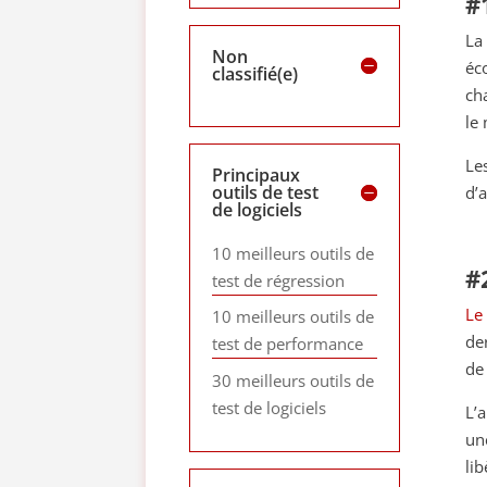
#
La
Non
éc
classifié(e)
ch
le
Le
Principaux
outils de test
d’
de logiciels
10 meilleurs outils de
#
test de régression
Le
10 meilleurs outils de
de
test de performance
de
30 meilleurs outils de
test de logiciels
L’
un
li