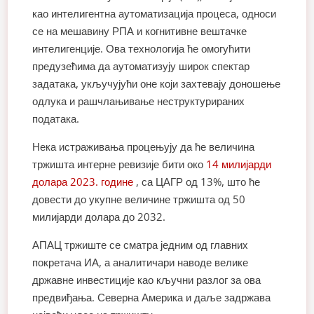
као интелигентна аутоматизација процеса, односи
се на мешавину РПА и когнитивне вештачке
интелигенције. Ова технологија ће омогућити
предузећима да аутоматизују широк спектар
задатака, укључујући оне који захтевају доношење
одлука и рашчлањивање неструктурираних
података.
Нека истраживања процењују да ће величина
тржишта интерне ревизије бити око
14 милијарди
долара 2023. године
, са ЦАГР од 13%, што ће
довести до укупне величине тржишта од 50
милијарди долара до 2032.
АПАЦ тржиште се сматра једним од главних
покретача ИА, а аналитичари наводе велике
државне инвестиције као кључни разлог за ова
предвиђања. Северна Америка и даље задржава