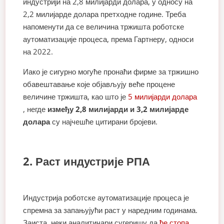
индустрији на 2,8 милијарди долара, у односу на
2,2 милијарде долара претходне године. Треба
напоменути да се величина тржишта роботске
аутоматизације процеса, према Гартнеру, односи
на 2022.
Иако је сигурно могуће пронаћи фирме за тржишно
обавештавање које објављују веће процене
величине тржишта, као што је
5 милијарди долара
, негде
између 2,8 милијарди и 3,2 милијарде
долара
су најчешће цитирани бројеви.
2. Раст индустрије РПА
Индустрија роботске аутоматизације процеса је
спремна за запањујући раст у наредним годинама.
Заиста, неки аналитичари сугеришу да
ће стопа