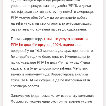
управљање ресурсима предузећа (ЕРП), и даље
постоји јасан захтев за стручну помоћ и смернице.
РПА услуге обезбеђују да организације добију
највећи утицај од својих алата за аутоматизацију,
од захтева и откривања па све до одржавања.
Према Форрестеру,
тржиште услуга везаних за
РПА ће достићи врхунац 2024. године
, са
вредношћу од 16,3 милиона долара, пре него што
ће следеће године благо опасти. Импликација је
јасна: усвајање РПА ће достићи тачку засићења
када алати буду широко прихваћени. Међутим,
важно је напоменути да Форрестерова анализа
тржишта РПА не сугерише да ће потрошња РПА
софтвера опасти.
Занимљиво је да према истом извештају компаније
Форрестер, услуге чине око три четвртине укупне