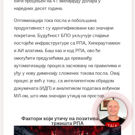
бити процењен на 41 милијарду долара у
наредних десет година.
Оптимизација тока посла и побољшана
продуктивност су идентификовани као значајни
покретачи. Будућност БПО укључује спајање
постојеће инфраструктуре са РПА, Хипераутомион
и АИ алатима. Баш као и код РПА, ово ће
омогућити предузећима да превазиђу
аутоматизацију процеса засновану на правилима и
уђу у нову димензију сложених токова посла. Овај
процес је већ у току, са интелигентном обрадом
докумената (ИДП) и аналитиком података вођеном
МЛ-ом, што има значајан утицај на простор.
Фактори који утичу на позитиван раст
тржишта РПА
TALK