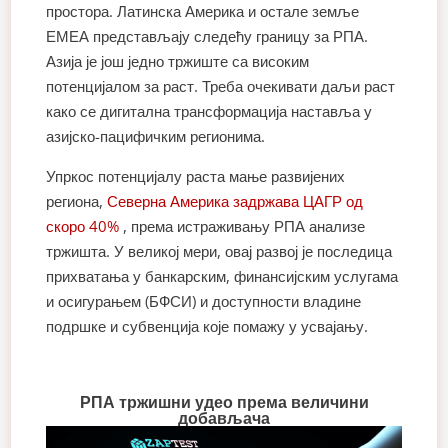
простора. Латинска Америка и остале земље
ЕМЕА представљају следећу границу за РПА.
Азија је још једно тржиште са високим
потенцијалом за раст. Треба очекивати даљи раст
како се дигитална трансформација наставља у
азијско-пацифичким регионима.
Упркос потенцијалу раста мање развијених
региона,
Северна Америка задржава ЦАГР од
скоро 40%
, према истраживању РПА анализе
тржишта. У великој мери, овај развој је последица
прихватања у банкарским, финансијским услугама
и осигурањем (БФСИ) и доступности владине
подршке и субвенција које помажу у усвајању.
РПА тржишни удео према величини
добављача