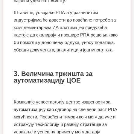
највећи удео на тржишту.
Штавише, усвајање РПА-а у различитим
индустријама ће довести до повећане потребе за
комплементарним ИА алатима јер предузећа
настоје да скалирају и прошире РПА решења како
би помогли у доношењу одлука, уносу података,
обради докумената, аналитици и још много тога.
3. Величина тржишта за
аутоматизацију ЦОЕ
Компаније успостављају центре изврсности за
аутоматизацију као одговор на све већи раст РПА
могућности. Посвећени тимови који могу да уче и
истражују технологију и развију стратегије за
усвајање и успешну примену могу да дају