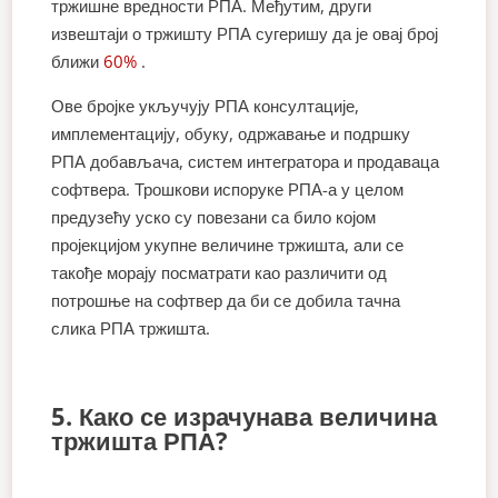
тржишне вредности РПА. Међутим, други
извештаји о тржишту РПА сугеришу да је овај број
ближи
60%
.
Ове бројке укључују РПА консултације,
имплементацију, обуку, одржавање и подршку
РПА добављача, систем интегратора и продаваца
софтвера. Трошкови испоруке РПА-а у целом
предузећу уско су повезани са било којом
пројекцијом укупне величине тржишта, али се
такође морају посматрати као различити од
потрошње на софтвер да би се добила тачна
слика РПА тржишта.
5. Како се израчунава величина
тржишта РПА?