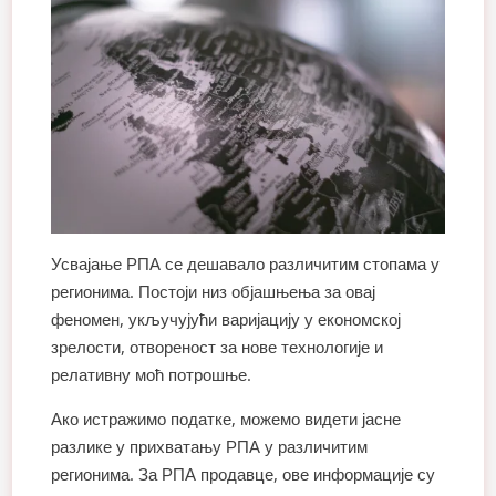
Усвајање РПА се дешавало различитим стопама у
регионима. Постоји низ објашњења за овај
феномен, укључујући варијацију у економској
зрелости, отвореност за нове технологије и
релативну моћ потрошње.
Ако истражимо податке, можемо видети јасне
разлике у прихватању РПА у различитим
регионима. За РПА продавце, ове информације су