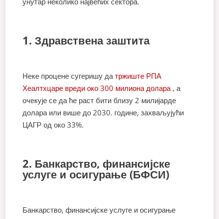
унутар неколико највећих сектора.
1. Здравствена заштита
Неке процене сугеришу да
тржиште РПА
Хеалтхцаре вреди око 300 милиона долара
, а
очекује се да ће раст бити близу 2 милијарде
долара или више до 2030. године, захваљујући
ЦАГР од око 33%.
2. Банкарство, финансијске
услуге и осигурање (БФСИ)
Банкарство, финансијске услуге и осигурање