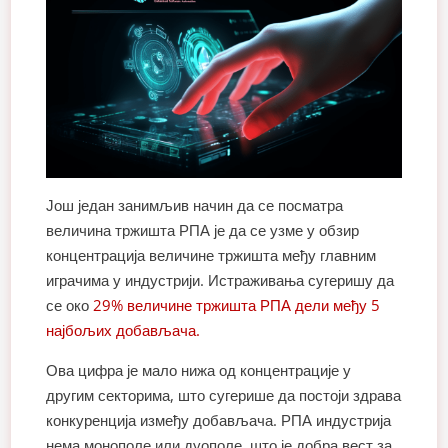
Још један занимљив начин да се посматра
величина тржишта РПА је да се узме у обзир
концентрација величине тржишта међу главним
играчима у индустрији. Истраживања сугеришу да
се око
29% величине тржишта РПА дели међу 5
најбољих добављача.
Ова цифра је мало нижа од концентрације у
другим секторима, што сугерише да постоји здрава
конкуренција између добављача. РПА индустрија
нема монополе или дуополе, што је добра вест за