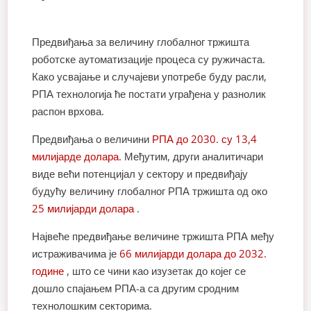
Предвиђања за величину глобалног тржишта
роботске аутоматизације процеса су ружичаста.
Како усвајање и случајеви употребе буду расли,
РПА технологија ће постати уграђена у разнолик
распон врхова.
Предвиђања о величини
РПА до 2030. су 13,4
милијарде долара.
Међутим, други аналитичари
виде већи потенцијал у сектору и предвиђају
будућу величину глобалног РПА тржишта од око
25 милијарди долара
.
Највеће предвиђање величине тржишта РПА међу
истраживачима је
66 милијарди долара до 2032.
године
, што се чини као изузетак до којег се
дошло спајањем РПА-а са другим сродним
технолошким секторима.