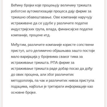
Већину бројки које процењују величину тржишта
роботске аутоматизације процеса дају фирме за
тржишно обавештавање. Ове компаније наручују
истраживаче да се удубе у различите податке
индустријских група, влада, финансијске податке
компаније, процене итд.
Међутим, различите компаније користе сопствени
приступ, што делимично објашњава зашто постоји
мало варијација у бројевима сваког тима за
истраживање тржишта. РПА фирме за
истраживање тржишта раде добар посао да дођу
до ових процена, али због различитих
методологија, па чак и различитих нивоа приступа
подацима, најбоље је третирати информације као
основне бројке.