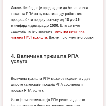
Дакле, безбедно је предвидети да ће величина
тржишта РПА за аутоматизацију роботских
процеса бити негде у региону од
13 до 25
милијарди долара до 2030.
Што се тиче
садржаја, то је отприлике
тренутна величина
читавог НФЛ тржишта.
Дакле, прилично је огроман.
4. Величина тржишта РПА
услуга
Величина тржишта РПА може се поделити у две
широке категорије: продаја РПА софтвера и
продаја РПА услуга.
Иако је имплементација РПА решења далеко
једноставнија и бржа од, рецимо, алата за