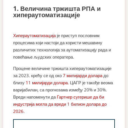
1. Величина тржишта РПА и
хипераутоматизације
Хипераутоматизација
је приступ пословним
процесима који настоји да користи мешавину
различитих технологија за аутоматизацију рада и
повећање људских оператера.
Процене величине тржишта хипераутоматизације
за 2023. крећу се од око
7 милијарди долара
до
близу
11 милијарди долара.
ЦАГР је такође веома
варијабилан, са прогнозама између 20% и 30%.
Вреди напоменути да
Гартнер сугерише да би
индустрија могла да вреди 1 билион долара до
2026.