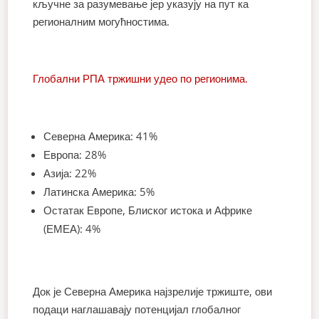
кључне за разумевање јер указују на пут ка
регионалним могућностима.
Глобални РПА тржишни удео по регионима.
Северна Америка: 41%
Европа: 28%
Азија: 22%
Латинска Америка: 5%
Остатак Европе, Блиског истока и Африке
(ЕМЕА): 4%
Док је Северна Америка најзрелије тржиште, ови
подаци наглашавају потенцијал глобалног