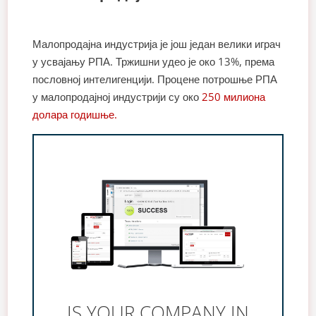
Малопродајна индустрија је још један велики играч
у усвајању РПА. Тржишни удео је око 13%, према
пословној интелигенцији. Процене потрошње РПА
у малопродајној индустрији су око
250 милиона
долара годишње.
IS YOUR COMPANY IN