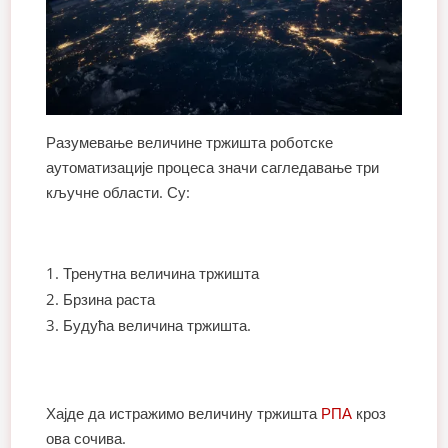
Разумевање величине тржишта роботске
аутоматизације процеса значи сагледавање три
кључне области. Су:
Тренутна величина тржишта
Брзина раста
Будућа величина тржишта.
Хајде да истражимо величину тржишта
РПА
кроз
ова сочива.