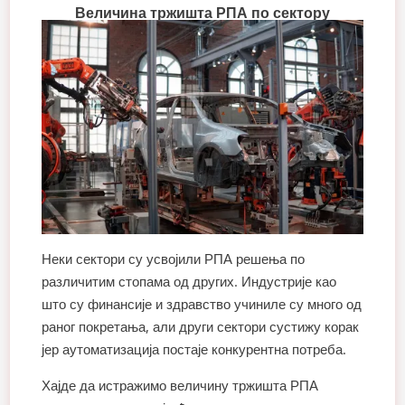
Величина тржишта РПА по сектору
Неки сектори су усвојили РПА решења по
различитим стопама од других. Индустрије као
што су финансије и здравство учиниле су много од
раног покретања, али други сектори сустижу корак
јер аутоматизација постаје конкурентна потреба.
Хајде да истражимо величину тржишта РПА