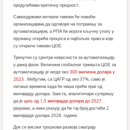
предузећима критичну предност.
Самоодрживи интерни тимови ће помоћи
организацијама да одговоре на потражњу за
аутоматизацијом, а РПА ће играти кључну улогу у
пружању открића процеса и најбољих пракси које
су открили тимови ЦОЕ.
Тренутно су Центри изврсности за аутоматизацију
у раној фази. Величина глобалног тржишта ЦОЕ за
аутоматизацију је негде око
300 милиона долара у
2023
. Међутим, са ЦАГР од око 37%, само је
питање времена када ће ниша прећи праг од
милијарду долара. Заиста, аналитичари сугеришу
да је
циљ од 1,5 милијарди долара до 2027.
разуман, а неки указују да ће тај број достићи 2
милијарде долара 2028. године.
Док се високи трошкови развоја сматрају