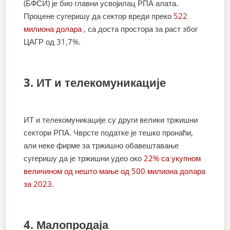
(БФСИ) је био главни усвојилац РПА алата.
Процене сугеришу да сектор вреди преко
522
милиона долара
, са доста простора за раст због
ЦАГР од 31,7%.
3. ИТ и телекомуникације
ИТ и телекомуникације су други велики тржишни
сектори РПА. Чврсте податке је тешко пронаћи,
али неке фирме за тржишно обавештавање
сугеришу да је тржишни удео око
22% са укупном
величином од нешто мање од 500 милиона долара
за 2023.
4. Малопродаја