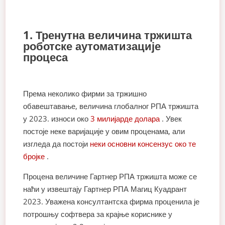
1. Тренутна величина тржишта
роботске аутоматизације
процеса
Према неколико фирми за тржишно
обавештавање, величина глобалног РПА тржишта
у 2023. износи око
3 милијарде долара
. Увек
постоје неке варијације у овим проценама, али
изгледа да постоји
неки основни консензус око те
бројке
.
Процена величине Гартнер РПА тржишта може се
наћи у извештају Гартнер РПА Магиц Куадрант
2023. Уважена консултантска фирма проценила је
потрошњу софтвера за крајње кориснике у