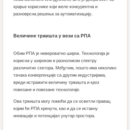
крајње кориснике који желе конкурентна и
разноврсна решења за аутоматизацију.
Величине тржишта у вези са РПА
Обим РПА је невероватно широк. Технологија је
корисна у широком и разноликом спектру
различитих сектора. Међутим, пошто има неколико
тачака конвергенције са другим индустријама,
вреди истражити величину тржишта и кроз
повезане и повезане технологије.
Ова тржишта могу помоћи да се осветли правац
којим ће РПА кренути, као и да се истакну
иновације и потенцијал унутар простора.