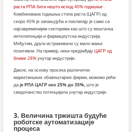
раста РПА бити нешто испод 40% годишње
.
Комбинована годишња стопа раста (ЦАГР) од
скоро 40% је запањујућа и поклапају је само са
најсавременијим секторима као што су вештачка
интелигенција и фармацеутска индустрија.
Међутим, други истраживачи су мало мање
позитивни. На пример, неки предвиђају
ЦАГР од
ближе 28%
унутар индустрије.
Дакле, на основу просека различитих
маркетиншких обавештајних фирми, можемо рећи
да
је РПА ЦАГР око 25% до 35%,
што је
сведочанство потенцијала унутар индустрије.
3. Величина тржишта будуће
роботске аутоматизације
процеса