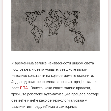
У временима велике неизвесности широм света
пословања и света уопште, утешно је имати
неколико константи на које се можете ослонити.
Један од ових непроменљивих фактора је стални
раст
РПА
. Заиста, како сваке године пролази,
тржиште роботске аутоматизације процеса постаје
све веће и веће како се технологија усваја у
различитим предузећима и секторима.