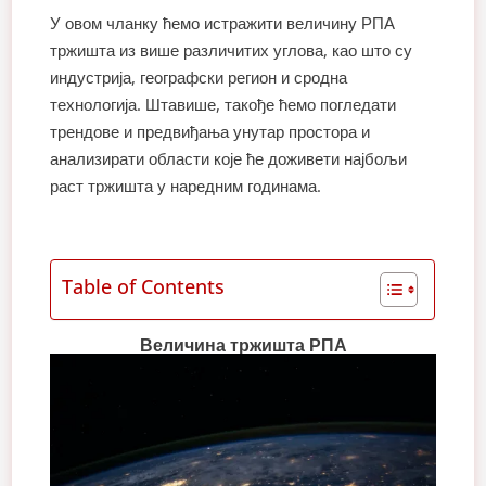
У овом чланку ћемо истражити величину РПА
тржишта из више различитих углова, као што су
индустрија, географски регион и сродна
технологија. Штавише, такође ћемо погледати
трендове и предвиђања унутар простора и
анализирати области које ће доживети најбољи
раст тржишта у наредним годинама.
Table of Contents
Величина тржишта РПА