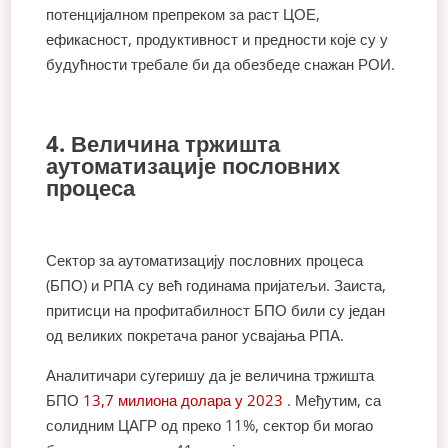
потенцијалном препреком за раст ЦОЕ,
ефикасност, продуктивност и предности које су у
будућности требале би да обезбеде снажан РОИ.
4. Величина тржишта
аутоматизације пословних
процеса
Сектор за аутоматизацију пословних процеса
(БПО) и РПА су већ годинама пријатељи. Заиста,
притисци на профитабилност БПО били су један
од великих покретача раног усвајања РПА.
Аналитичари сугеришу да је величина тржишта
БПО
13,7 милиона долара у 2023
. Међутим, са
солидним ЦАГР од преко 11%, сектор би могао