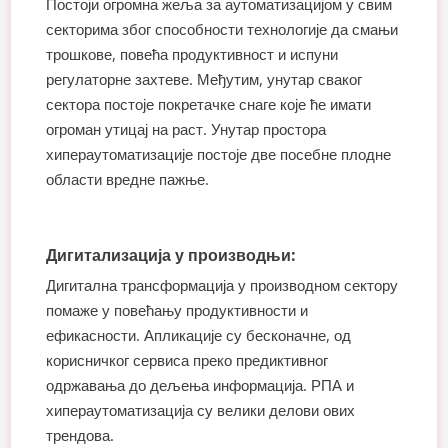
Постоји огромна жеља за аутоматизацијом у свим
секторима због способности технологије да смањи
трошкове, повећа продуктивност и испуни
регулаторне захтеве. Међутим, унутар сваког
сектора постоје покретачке снаге које ће имати
огроман утицај на раст. Унутар простора
хипераутоматизације постоје две посебне плодне
области вредне пажње.
Дигитализација у производњи:
Дигитална трансформација у производном сектору
помаже у повећању продуктивности и
ефикасности. Апликације су бесконачне, од
корисничког сервиса преко предиктивног
одржавања до дељења информација. РПА и
хипераутоматизација су велики делови ових
трендова.