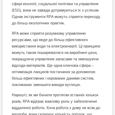
сфері екології, соціальної політики та управління
(ESG), вони не завжди дотримуються їх з успіхом.
Однак інструменти RPA можуть сприяти переходу
до більш екологічних практик.
RPA може сприяти розумному управлінню
ресурсами, що веде до більш ефективного
використання води та електроенергії. Ці принципи
можуть також поширюватися на виробничі цехи,
покращуючи управління запасами та зменшуючи
відходи матеріалів. Ще одна ключова сфера –
оптимізація ланцюгів постачання за допомогою
більш ефективних і керованих даними систем,
покликаних зменшити викиди вуглецю.
Нарешті, як ми бачили протягом останніх кількох
років, RPA відіграє важливу роль у забезпеченні
віддаленої роботи. Хоча робота з дому не всім до
вподоби, вона скорочує кількість поїздок, що