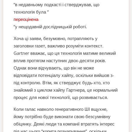
“в недавньому подкасті і стверджував, що
технологія була “
переоцінена
“у нещодавній дослідницькій роботі.
Хоча ці заяви, безумовно, потрапляють у
заголовки газет, важливо розуміти контекст.
Gartner вважає, що ця технологія матиме великий
вплив протягом наступних двох-десяти років.
Однак вони відчувають, що він не може
відповідати потенціалу хайпу, оскільки вийшов з-
під контролю. Втім, як стверджує будь-хто, хто
знайомий з циклом хайпу Гартнера, це нормальний
процес для нової технології, що розвивається.
Коли галас навколо генеративного ШІ вщухне,
йому потрібно буде виконати свою безсумнівну
обіцянку. Деякі люди та компанії втратять інтерес
під час цього “корита розчарування”, оскільки