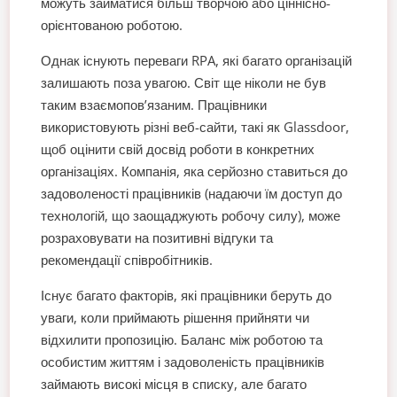
можуть займатися більш творчою або ціннісно-
орієнтованою роботою.
Однак існують переваги RPA, які багато організацій
залишають поза увагою. Світ ще ніколи не був
таким взаємопов’язаним. Працівники
використовують різні веб-сайти, такі як Glassdoor,
щоб оцінити свій досвід роботи в конкретних
організаціях. Компанія, яка серйозно ставиться до
задоволеності працівників (надаючи їм доступ до
технологій, що заощаджують робочу силу), може
розраховувати на позитивні відгуки та
рекомендації співробітників.
Існує багато факторів, які працівники беруть до
уваги, коли приймають рішення прийняти чи
відхилити пропозицію. Баланс між роботою та
особистим життям і задоволеність працівників
займають високі місця в списку, але багато