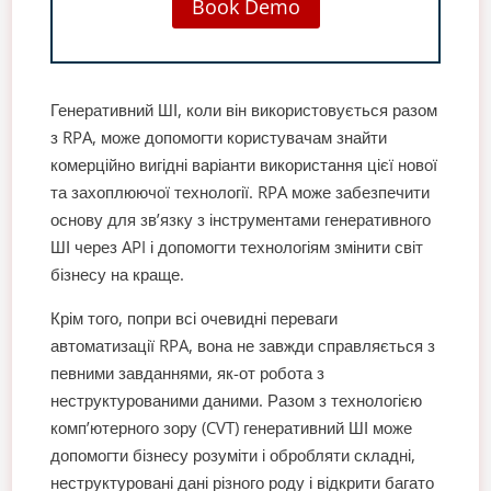
Book Demo
Генеративний ШІ, коли він використовується разом
з RPA, може допомогти користувачам знайти
комерційно вигідні варіанти використання цієї нової
та захоплюючої технології. RPA може забезпечити
основу для зв’язку з інструментами генеративного
ШІ через API і допомогти технологіям змінити світ
бізнесу на краще.
Крім того, попри всі очевидні переваги
автоматизації RPA, вона не завжди справляється з
певними завданнями, як-от робота з
неструктурованими даними. Разом з технологією
комп’ютерного зору (CVT) генеративний ШІ може
допомогти бізнесу розуміти і обробляти складні,
неструктуровані дані різного роду і відкрити багато