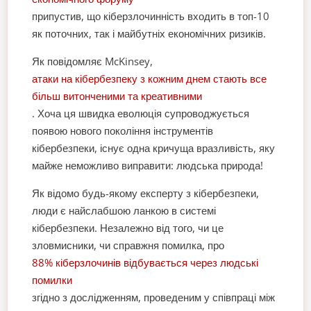
припустив, що кіберзлочинність входить в топ-10
як поточних, так і майбутніх економічних ризиків.
Як повідомляє McKinsey,
атаки на кібербезпеку з кожним днем стають все
більш витонченими та креативними
. Хоча ця швидка еволюція супроводжується
появою нового покоління інструментів
кібербезпеки, існує одна кричуща вразливість, яку
майже неможливо виправити: людська природа!
Як відомо будь-якому експерту з кібербезпеки,
люди є найслабшою ланкою в системі
кібербезпеки. Незалежно від того, чи це
зловмисники, чи справжня помилка, про
88% кіберзлочинів відбувається через людські
помилки
згідно з дослідженням, проведеним у співпраці між