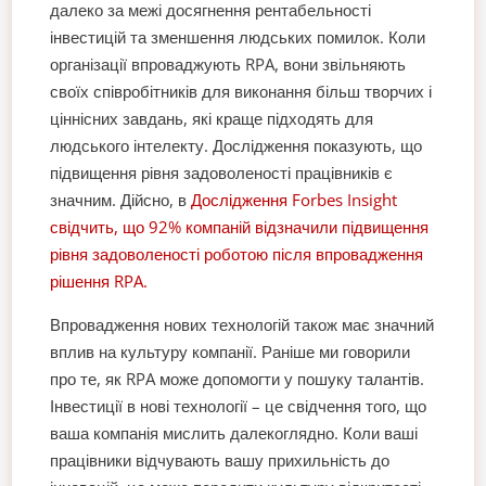
далеко за межі досягнення рентабельності
інвестицій та зменшення людських помилок. Коли
організації впроваджують RPA, вони звільняють
своїх співробітників для виконання більш творчих і
ціннісних завдань, які краще підходять для
людського інтелекту. Дослідження показують, що
підвищення рівня задоволеності працівників є
значним. Дійсно, в
Дослідження Forbes Insight
свідчить, що 92% компаній відзначили підвищення
рівня задоволеності роботою після впровадження
рішення RPA.
Впровадження нових технологій також має значний
вплив на культуру компанії. Раніше ми говорили
про те, як RPA може допомогти у пошуку талантів.
Інвестиції в нові технології – це свідчення того, що
ваша компанія мислить далекоглядно. Коли ваші
працівники відчувають вашу прихильність до