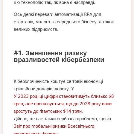
цю технологію так, як вона є насправді.
Ось деякі переваги автоматизації RPA для
стартапів, малого та середнього бізнесу, а також
великих підприємств.
#1. Зменшення ризику
вразливостей кібербезпеки
Кіберзлочинність коштує світовій економіці
трильйони доларів щороку. У
У 2023 році ці цифри становитимуть близько $8
трлн, але прогнозується, що до 2028 року вони
зростуть до гігантських $14 трлн.
Дійсно, це настільки серйозна проблема, що
він
Звіт про глобальні ризики Всесвітнього
економічного форуму