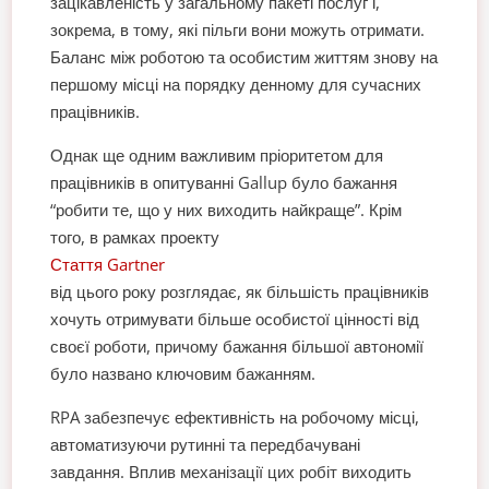
зацікавленість у загальному пакеті послуг і,
зокрема, в тому, які пільги вони можуть отримати.
Баланс між роботою та особистим життям знову на
першому місці на порядку денному для сучасних
працівників.
Однак ще одним важливим пріоритетом для
працівників в опитуванні Gallup було бажання
“робити те, що у них виходить найкраще”. Крім
того, в рамках проекту
Стаття Gartner
від цього року розглядає, як більшість працівників
хочуть отримувати більше особистої цінності від
своєї роботи, причому бажання більшої автономії
було названо ключовим бажанням.
RPA забезпечує ефективність на робочому місці,
автоматизуючи рутинні та передбачувані
завдання. Вплив механізації цих робіт виходить