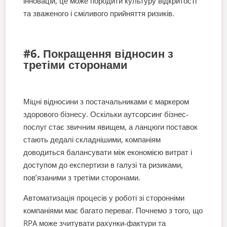
інновацій, це може породити культуру відкритості
та зваженого і сміливого прийняття ризиків.
#6. Покращення відносин з
третіми сторонами
Міцні відносини з постачальниками є маркером
здорового бізнесу. Оскільки аутсорсинг бізнес-
послуг стає звичним явищем, а ланцюги поставок
стають дедалі складнішими, компаніям
доводиться балансувати між економією витрат і
доступом до експертизи в галузі та ризиками,
пов’язаними з третіми сторонами.
Автоматизація процесів у роботі зі сторонніми
компаніями має багато переваг. Почнемо з того, що
RPA може зчитувати рахунки-фактури та