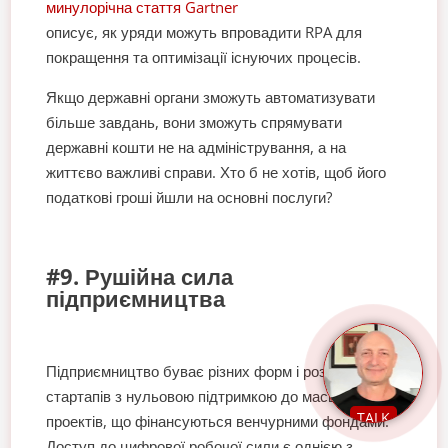
минулорічна стаття Gartner
описує, як уряди можуть впровадити RPA для
покращення та оптимізації існуючих процесів.
Якщо державні органи зможуть автоматизувати
більше завдань, вони зможуть спрямувати
державні кошти не на адміністрування, а на
життєво важливі справи. Хто б не хотів, щоб його
податкові гроші йшли на основні послуги?
#9. Рушійна сила
підприємництва
Підприємництво буває різних форм і розмірів, від
стартапів з нульовою підтримкою до масштабних
TALK
проектів, що фінансуються венчурними фондами.
Доступ до цифрової робочої сили є однією з