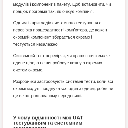
модулів і компонентів пакету, щоб встановити, чи
працює програма так, як очікує компанія.
Одним із прикладів системного тестування є
перевірка працездатності комп’ютера, де кожен
окремий компонент збирається окремо і
тестується незалежно.
Системний тест перевіряє, чи працює система як
єдине ціле, а не випробовує кожну з окремих
систем окремо.
Розробники застосовують системні тести, коли всі
окремі модулі поєднуються один з одним, роблячи
це в контрольованому середовищі.
У чому відмінності між UAT
тестуванням та системним
тестуванням