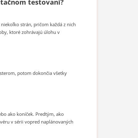
ptačnom testovaní?
niekoľko strán, pričom každá z nich
oby, ktoré zohrávajú úlohu v
 testerom, potom dokončia všetky
alebo ako koníček. Predtým, ako
tvéru v sérii vopred naplánovaných