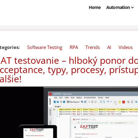
Home
Automation
tegories:
Software Testing
RPA
Trends
AI
Videos
AT testovanie – hlboký ponor d
cceptance, typy, procesy, prístup
alšie!