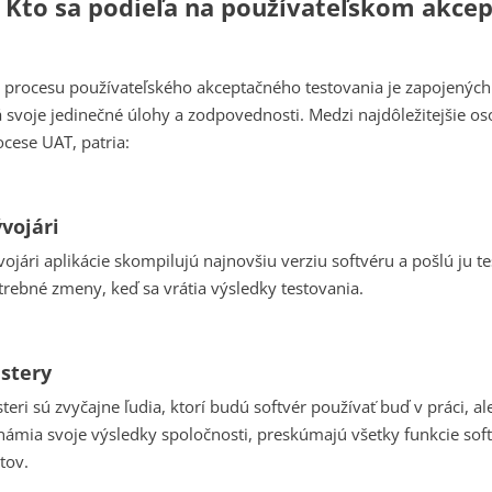
. Kto sa podieľa na používateľskom akce
 procesu používateľského akceptačného testovania je zapojených 
 svoje jedinečné úlohy a zodpovednosti. Medzi najdôležitejšie os
ocese UAT, patria:
vojári
vojári aplikácie skompilujú najnovšiu verziu softvéru a pošlú ju
trebné zmeny, keď sa vrátia výsledky testovania.
stery
steri sú zvyčajne ľudia, ktorí budú softvér používať buď v práci, 
námia svoje výsledky spoločnosti, preskúmajú všetky funkcie sof
tov.