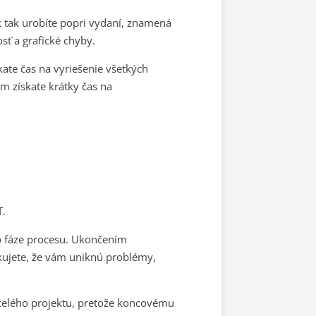
Ak tak urobíte popri vydaní, znamená
sť a grafické chyby.
te čas na vyriešenie všetkých
ím získate krátky čas na
T.
jto fáze procesu. Ukončením
skujete, že vám uniknú problémy,
celého projektu, pretože koncovému