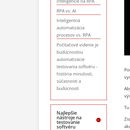
inteligencie na RPA
RPA vs. AI
Inteligentná
automatizácia
procesov vs. RPA
Počítačové videnie je
budúcnosťou
automatizácie
testovania softvéru -
Po
história minulosti,
vy
súčasnosti a
budúcnosti
Ab
vý
Tu
Najlepšie
nástroje na
Zi
testovanie
ak
softvéru