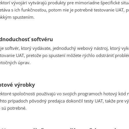
ektorí vývojári vytvárajú produkty pre mimoriadne špecifické situác
retáva s ich funkčnosťou, potom nie je potrebné testovanie UAT, pr
kkým spustením.
dnoduchosť softvéru
 je softvér, ktorý vydávate, jednoduchý webový nástroj, ktorý vy
stovanie UAT, pretože po spustení môžete rýchlo odstrániť problé
ytočných úprav.
otové výrobky
ektoré spoločnosti používajú vo svojich programoch hotový kód na
chto prípadoch pôvodný predajca dokončil testy UAT, takže pre výv
e sú potrebné.