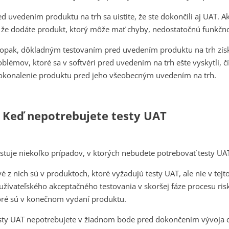
ed uvedením produktu na trh sa uistite, že ste dokončili aj UAT. 
, že dodáte produkt, ktorý môže mať chyby, nedostatočnú funkčno
opak, dôkladným testovaním pred uvedením produktu na trh získa
oblémov, ktoré sa v softvéri pred uvedením na trh ešte vyskytli, č
okonalenie produktu pred jeho všeobecným uvedením na trh.
. Keď nepotrebujete testy UAT
istuje niekoľko prípadov, v ktorých nebudete potrebovať testy UA
vé z nich sú v produktoch, ktoré vyžadujú testy UAT, ale nie v te
užívateľského akceptačného testovania v skoršej fáze procesu ri
oré sú v konečnom vydaní produktu.
sty UAT nepotrebujete v žiadnom bode pred dokončením vývoja 