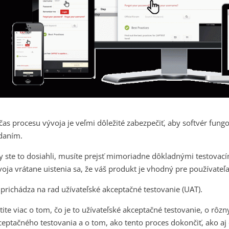
čas procesu vývoja je veľmi dôležité zabezpečiť, aby softvér fung
daním.
y ste to dosiahli, musíte prejsť mimoriadne dôkladnými testovac
voja vrátane uistenia sa, že váš produkt je vhodný pre používateľa
 prichádza na rad užívateľské akceptačné testovanie (UAT).
stite viac o tom, čo je to užívateľské akceptačné testovanie, o rôz
ceptačného testovania a o tom, ako tento proces dokončiť, ako aj