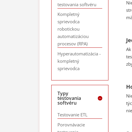
Ni
testovania softvéru
st
Kompletný
mä
sprievodca
robotickou
automatizáciou
Je
procesov (RPA)
Ak
Hyperautomatizácia -
te
kompletný
zb
sprievodca
H
Typy
Ni
testovania
softvéru
tý
ni
Testovanie ETL
Porovnávacie
testovanie