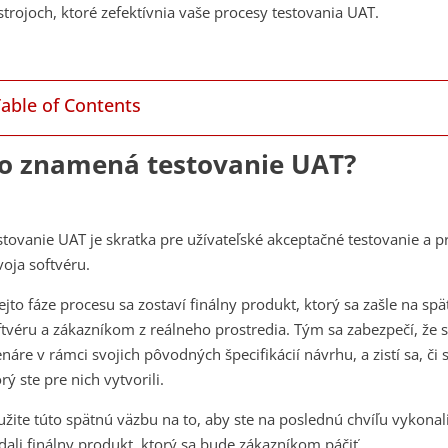
strojoch, ktoré zefektívnia vaše procesy testovania UAT.
Table of Contents
o znamená testovanie UAT?
stovanie UAT je skratka pre užívateľské akceptačné testovanie a 
voja softvéru.
tejto fáze procesu sa zostaví finálny produkt, ktorý sa zašle na 
ftvéru a zákazníkom z reálneho prostredia. Tým sa zabezpečí, že 
enáre v rámci svojich pôvodných špecifikácií návrhu, a zistí sa, či
rý ste pre nich vytvorili.
užite túto spätnú väzbu na to, aby ste na poslednú chvíľu vykonali
dali finálny produkt, ktorý sa bude zákazníkom páčiť.