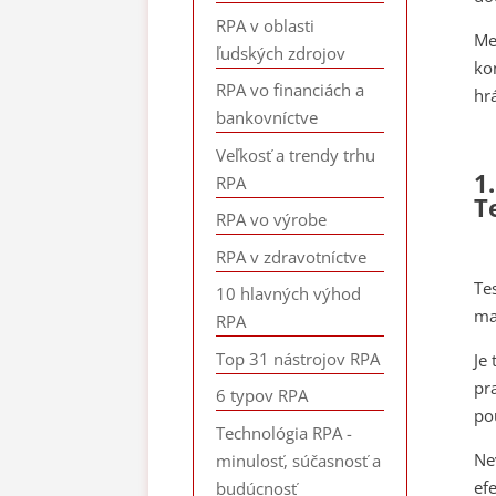
RPA v oblasti
Me
ľudských zdrojov
ko
RPA vo financiách a
hr
bankovníctve
Veľkosť a trendy trhu
1
RPA
T
RPA vo výrobe
RPA v zdravotníctve
Te
10 hlavných výhod
ma
RPA
Top 31 nástrojov RPA
Je
pr
6 typov RPA
po
Technológia RPA -
Ne
minulosť, súčasnosť a
ef
budúcnosť