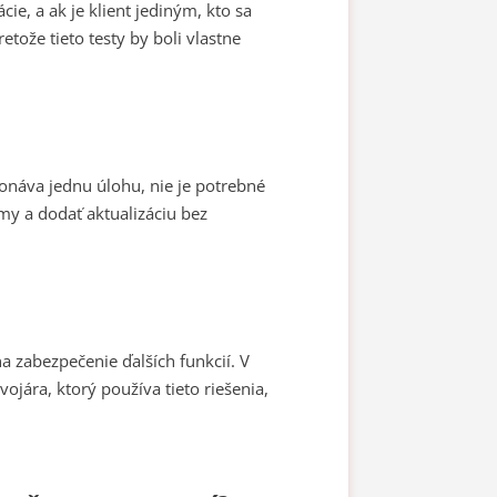
ie, a ak je klient jediným, kto sa
etože tieto testy by boli vlastne
konáva jednu úlohu, nie je potrebné
my a dodať aktualizáciu bez
 zabezpečenie ďalších funkcií. V
ojára, ktorý používa tieto riešenia,