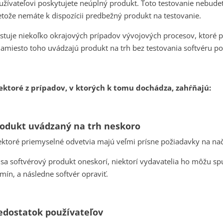
užívateľovi poskytujete neúplný produkt. Toto testovanie nebudet
etože nemáte k dispozícii predbežný produkt na testovanie.
istuje niekoľko okrajových prípadov vývojových procesov, ktoré 
namiesto toho uvádzajú produkt na trh bez testovania softvéru 
ektoré z prípadov, v ktorých k tomu dochádza, zahŕňajú:
odukt uvádzaný na trh neskoro
ektoré priemyselné odvetvia majú veľmi prísne požiadavky na nač
 sa softvérový produkt oneskorí, niektorí vydavatelia ho môžu spu
rmín, a následne softvér opraviť.
dostatok používateľov