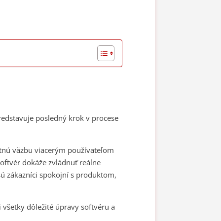
predstavuje posledný krok v procese
spätnú väzbu viacerým používateľom
softvér dokáže zvládnuť reálne
 sú zákazníci spokojní s produktom,
 všetky dôležité úpravy softvéru a