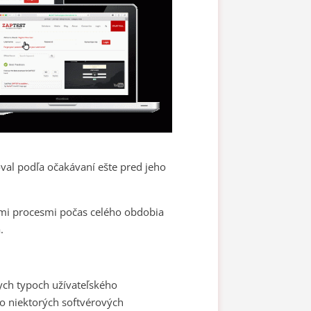
oval podľa očakávaní ešte pred jeho
ími procesmi počas celého obdobia
.
nych typoch užívateľského
 o niektorých softvérových