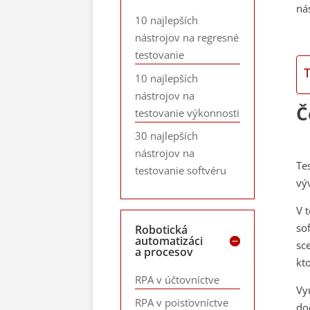
ná
10 najlepších
nástrojov na regresné
testovanie
10 najlepších
nástrojov na
Č
testovanie výkonnosti
30 najlepších
nástrojov na
Te
testovanie softvéru
vý
V 
so
Robotická
automatizáci
sc
a procesov
kto
RPA v účtovníctve
Vy
RPA v poisťovníctve
do