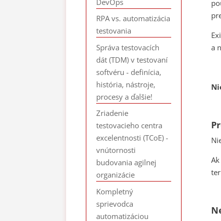
DevOps
po
pr
RPA vs. automatizácia
testovania
Ex
Správa testovacích
a 
dát (TDM) v testovaní
softvéru - definícia,
história, nástroje,
Ni
procesy a ďalšie!
Zriadenie
Pr
testovacieho centra
excelentnosti (TCoE) -
Ni
vnútornosti
Ak
budovania agilnej
te
organizácie
Kompletný
sprievodca
Ne
automatizáciou