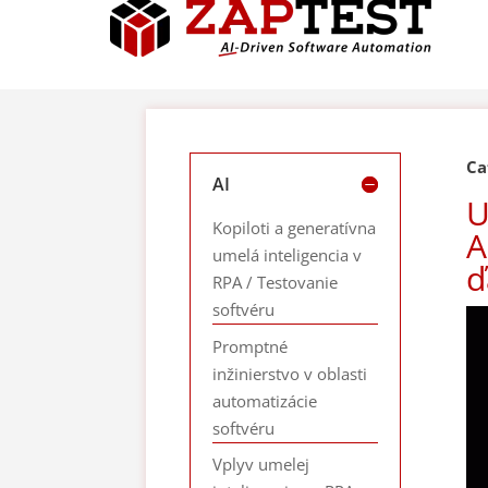
Ca
AI
U
Kopiloti a generatívna
A
umelá inteligencia v
ď
RPA / Testovanie
softvéru
Promptné
inžinierstvo v oblasti
automatizácie
softvéru
Vplyv umelej