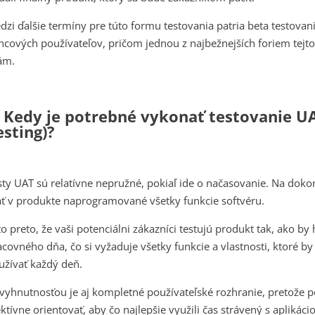
dzi ďalšie termíny pre túto formu testovania patria beta testovanie
ncových používateľov, pričom jednou z najbežnejších foriem tejto 
ám.
. Kedy je potrebné vykonať testovanie U
esting)?
sty UAT sú relatívne nepružné, pokiaľ ide o načasovanie. Na doko
ť v produkte naprogramované všetky funkcie softvéru.
 to preto, že vaši potenciálni zákazníci testujú produkt tak, ako b
acovného dňa, čo si vyžaduje všetky funkcie a vlastnosti, ktoré by
užívať každý deň.
vyhnutnosťou je aj kompletné používateľské rozhranie, pretože p
ektívne orientovať, aby čo najlepšie využili čas strávený s aplikáci