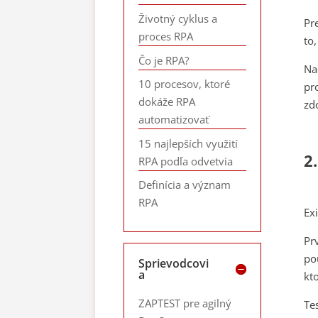
Životný cyklus a
Pr
proces RPA
to
Čo je RPA?
Na
10 procesov, ktoré
pr
dokáže RPA
zd
automatizovať
15 najlepších využití
2
RPA podľa odvetvia
Definícia a význam
RPA
Ex
Pr
po
Sprievodcovi
a
kt
ZAPTEST pre agilný
Te