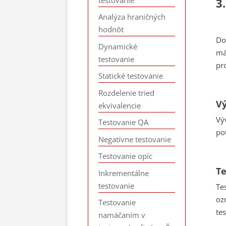
3
Analýza hraničných
hodnôt
Do
Dynamické
má
testovanie
pr
Statické testovanie
Rozdelenie tried
Vý
ekvivalencie
Vý
Testovanie QA
po
Negatívne testovanie
Testovanie opíc
Te
Inkrementálne
testovanie
Te
oz
Testovanie
tes
namáčaním v