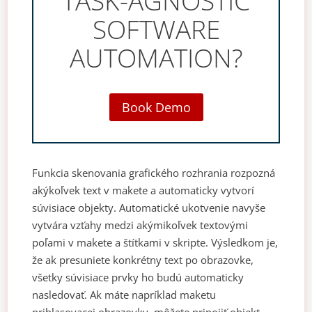
TASK-AGNOSTIC
SOFTWARE
AUTOMATION?
Book Demo
Funkcia skenovania grafického rozhrania rozpozná
akýkoľvek text v makete a automaticky vytvorí
súvisiace objekty. Automatické ukotvenie navyše
vytvára vzťahy medzi akýmikoľvek textovými
poľami v makete a štítkami v skripte. Výsledkom je,
že ak presuniete konkrétny text po obrazovke,
všetky súvisiace prvky ho budú automaticky
nasledovať. Ak máte napríklad maketu