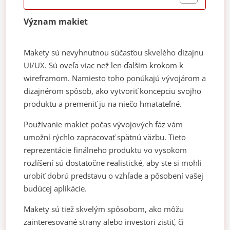
Význam makiet
Makety sú nevyhnutnou súčasťou skvelého dizajnu
UI/UX. Sú oveľa viac než len ďalším krokom k
wireframom. Namiesto toho ponúkajú vývojárom a
dizajnérom spôsob, ako vytvoriť koncepciu svojho
produktu a premeniť ju na niečo hmatateľné.
Používanie makiet počas vývojových fáz vám
umožní rýchlo zapracovať spätnú väzbu. Tieto
reprezentácie finálneho produktu vo vysokom
rozlíšení sú dostatočne realistické, aby ste si mohli
urobiť dobrú predstavu o vzhľade a pôsobení vašej
budúcej aplikácie.
Makety sú tiež skvelým spôsobom, ako môžu
zainteresované strany alebo investori zistiť, či