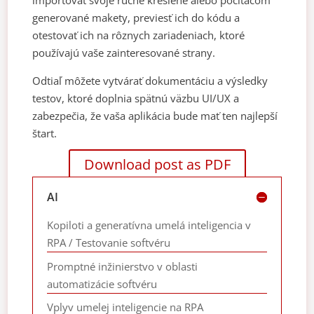
importovať svoje ručne kreslené alebo počítačom
generované makety, previesť ich do kódu a
otestovať ich na rôznych zariadeniach, ktoré
používajú vaše zainteresované strany.
Odtiaľ môžete vytvárať dokumentáciu a výsledky
testov, ktoré doplnia spätnú väzbu UI/UX a
zabezpečia, že vaša aplikácia bude mať ten najlepší
štart.
Download post as PDF
AI
Kopiloti a generatívna umelá inteligencia v
RPA / Testovanie softvéru
Promptné inžinierstvo v oblasti
automatizácie softvéru
Vplyv umelej inteligencie na RPA