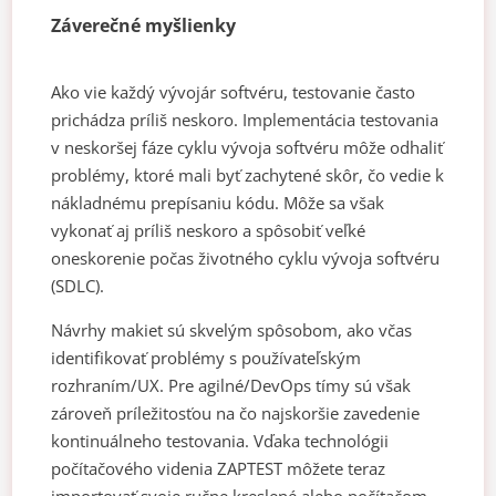
Záverečné myšlienky
Ako vie každý vývojár softvéru, testovanie často
prichádza príliš neskoro. Implementácia testovania
v neskoršej fáze cyklu vývoja softvéru môže odhaliť
problémy, ktoré mali byť zachytené skôr, čo vedie k
nákladnému prepísaniu kódu. Môže sa však
vykonať aj príliš neskoro a spôsobiť veľké
oneskorenie počas životného cyklu vývoja softvéru
(SDLC).
Návrhy makiet sú skvelým spôsobom, ako včas
identifikovať problémy s používateľským
rozhraním/UX. Pre agilné/DevOps tímy sú však
zároveň príležitosťou na čo najskoršie zavedenie
kontinuálneho testovania. Vďaka technológii
počítačového videnia ZAPTEST môžete teraz