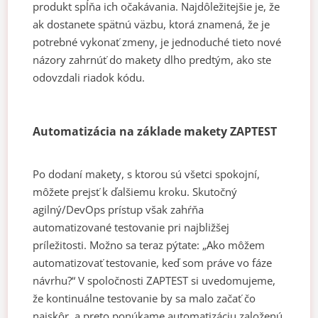
produkt spĺňa ich očakávania. Najdôležitejšie je, že
ak dostanete spätnú väzbu, ktorá znamená, že je
potrebné vykonať zmeny, je jednoduché tieto nové
názory zahrnúť do makety dlho predtým, ako ste
odovzdali riadok kódu.
Automatizácia na základe makety ZAPTEST
Po dodaní makety, s ktorou sú všetci spokojní,
môžete prejsť k ďalšiemu kroku. Skutočný
agilný/DevOps prístup však zahŕňa
automatizované testovanie pri najbližšej
príležitosti. Možno sa teraz pýtate: „Ako môžem
automatizovať testovanie, keď som práve vo fáze
návrhu?“ V spoločnosti ZAPTEST si uvedomujeme,
že kontinuálne testovanie by sa malo začať čo
najskôr, a preto ponúkame automatizáciu založenú