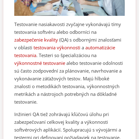
Testovanie nasiakavosti zvyčajne vykonávajú tímy
testovania softvéru alebo odborníci na
zabezpečenie kvality
(QA) s odbornými znalosťami
v oblasti
testovania výkonnosti
a
automatizácie
testovania
. Testeri so špecializáciou na
výkonnostné testovanie
alebo testovanie odolnosti
sú často zodpovední za plánovanie, navrhovanie a
vykonávanie záťažových testov. Majú hlboké
znalosti o metodikách testovania, výkonnostných
metrikách a nástrojoch potrebných na dôkladné
testovanie.
Inžinieri QA tiež zohrávajú kľúčovú úlohu pri
zabezpečovaní celkovej kvality a výkonnosti
softvérových aplikácií. Spolupracujú s vývojármi a
testermi pri definovaní požiadaviek na testovanie,