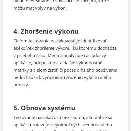
alebo neefektívnosti súvisiace so zdrojmi, ktoré
môžu mať vplyv na výkon.
4. Zhoršenie výkonu
Cieľom testovania nasiakavosti je identifikovať
akékoľvek zhoršenie výkonu, ku ktorému dochádza
v priebehu času. Meria a analyzuje čas odozvy
aplikácie, priepustnosť a ďalšie výkonnostné
metriky s cieľom zistiť, či počas dlhšieho používania
nedochádza k výraznému zníženiu výkonu alebo
odozvy.
5. Obnova systému
Testovanie nasiakavosti tiež skúma, ako dobre sa
aplikácia zotavuje z výnimočných scenárov alebo