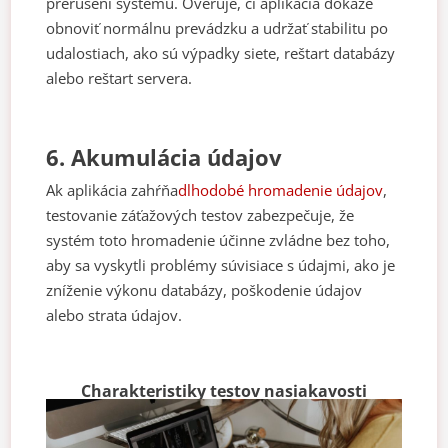
prerušení systému. Overuje, či aplikácia dokáže
obnoviť normálnu prevádzku a udržať stabilitu po
udalostiach, ako sú výpadky siete, reštart databázy
alebo reštart servera.
6. Akumulácia údajov
Ak aplikácia zahŕňa
dlhodobé hromadenie údajov
,
testovanie záťažových testov zabezpečuje, že
systém toto hromadenie účinne zvládne bez toho,
aby sa vyskytli problémy súvisiace s údajmi, ako je
zníženie výkonu databázy, poškodenie údajov
alebo strata údajov.
Charakteristiky testov nasiakavosti