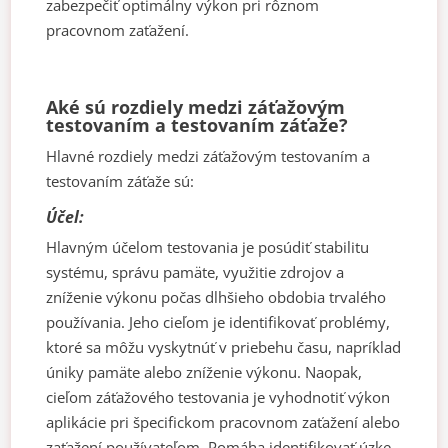
zabezpečiť optimálny výkon pri rôznom
pracovnom zaťažení.
Aké sú rozdiely medzi záťažovým
testovaním a testovaním záťaže?
Hlavné rozdiely medzi záťažovým testovaním a
testovaním záťaže sú:
Účel:
Hlavným účelom testovania je posúdiť stabilitu
systému, správu pamäte, využitie zdrojov a
zníženie výkonu počas dlhšieho obdobia trvalého
používania. Jeho cieľom je identifikovať problémy,
ktoré sa môžu vyskytnúť v priebehu času, napríklad
úniky pamäte alebo zníženie výkonu. Naopak,
cieľom záťažového testovania je vyhodnotiť výkon
aplikácie pri špecifickom pracovnom zaťažení alebo
zaťažení používateľom. Pomáha identifikovať úzke