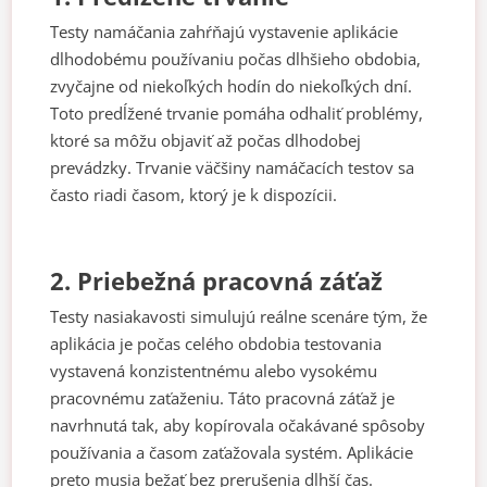
Testy namáčania zahŕňajú vystavenie aplikácie
dlhodobému používaniu počas dlhšieho obdobia,
zvyčajne od niekoľkých hodín do niekoľkých dní.
Toto predĺžené trvanie pomáha odhaliť problémy,
ktoré sa môžu objaviť až počas dlhodobej
prevádzky. Trvanie väčšiny namáčacích testov sa
často riadi časom, ktorý je k dispozícii.
2. Priebežná pracovná záťaž
Testy nasiakavosti simulujú reálne scenáre tým, že
aplikácia je počas celého obdobia testovania
vystavená konzistentnému alebo vysokému
pracovnému zaťaženiu. Táto pracovná záťaž je
navrhnutá tak, aby kopírovala očakávané spôsoby
používania a časom zaťažovala systém. Aplikácie
preto musia bežať bez prerušenia dlhší čas.