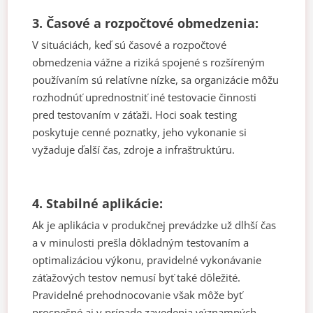
3. Časové a rozpočtové obmedzenia:
V situáciách, keď sú časové a rozpočtové
obmedzenia vážne a riziká spojené s rozšíreným
používaním sú relatívne nízke, sa organizácie môžu
rozhodnúť uprednostniť iné testovacie činnosti
pred testovaním v záťaži. Hoci soak testing
poskytuje cenné poznatky, jeho vykonanie si
vyžaduje ďalší čas, zdroje a infraštruktúru.
4. Stabilné aplikácie:
Ak je aplikácia v produkčnej prevádzke už dlhší čas
a v minulosti prešla dôkladným testovaním a
optimalizáciou výkonu, pravidelné vykonávanie
záťažových testov nemusí byť také dôležité.
Pravidelné prehodnocovanie však môže byť
prospešné aj v prípade zavedenia významných