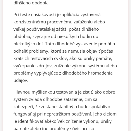
dlhšieho obdobia.
Pri teste nasiakavosti je aplikácia vystavená
konzistentnému pracovnému zaťaženiu alebo
veľkej používateľskej záťaži počas dlhšieho
obdobia, zvyčajne od niekoľkých hodín do
niekoľkých dní. Toto dlhodobé vystavenie pomáha
odhaliť problémy, ktoré sa nemusia objaviť počas
kratších testovacích cyklov, ako sú úniky pamäte,
vyčerpanie zdrojov, zníženie výkonu systému alebo
problémy vyplývajúce z dlhodobého hromadenia
údajov.
Hlavnou myšlienkou testovania je zistiť, ako dobre
systém zvláda dlhodobé zaťaženie, čím sa
zabezpečí, že zostane stabilný a bude spoľahlivo
fungovať aj pri nepretržitom používaní. Jeho cieľom
je identifikovať akékoľvek zníženie výkonu, úniky
pamäte alebo iné problémy súvisiace so