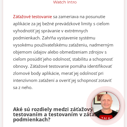
Záťažové testovanie
sa zameriava na posunutie
aplikácie za jej bežné prevádzkové limity s cieľom
vyhodnotiť jej správanie v extrémnych
podmienkach. Zahŕňa vystavenie systému
vysokému používateľskému zaťaženiu, nadmerným
objemom údajov alebo obmedzeniam zdrojov s
cieľom posúdiť jeho odolnosť, stabilitu a schopnosť
obnovy. Záťažové testovanie pomáha identifikovať
zlomové body aplikácie, merať jej odolnosť pri
intenzívnom zaťažení a overiť jej schopnosť zotaviť
sa z neho.
Aké sú rozdiely medzi záťažovým
testovaním a testovaním v záťažových
TALK
podmienkach?