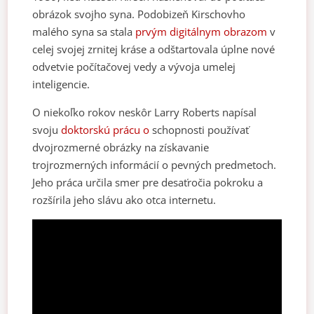
obrázok svojho syna. Podobizeň Kirschovho
malého syna sa stala
prvým digitálnym obrazom
v
celej svojej zrnitej kráse a odštartovala úplne nové
odvetvie počítačovej vedy a vývoja umelej
inteligencie.
O niekoľko rokov neskôr Larry Roberts napísal
svoju
doktorskú prácu o
schopnosti používať
dvojrozmerné obrázky na získavanie
trojrozmerných informácií o pevných predmetoch.
Jeho práca určila smer pre desaťročia pokroku a
rozšírila jeho slávu ako otca internetu.