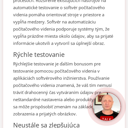
procesoch. Rozšírenie existujúcich nástrojov na
automatické testovanie o softvér počítačového
videnia pomáha orientovať stroje v priestore a
vypĺňa medzery. Softvér na automatizáciu
počítačového videnia podporuje systémy tým, že
vypĺňa prázdne miesta okolo údajov, aby sa prijaté
informácie ukotvili a vytvoril sa úplnejší obraz.
Rýchle testovanie
Rýchlejšie testovanie je ďalším bonusom pre
testovanie pomocou počítačového videnia v
aplikáciách softvérového inžinierstva. Používanie
počítačového videnia znamená, že váš tím nemusí
tráviť drahocenný čas vytváraním údajov pre
neštandardné nastavenia alebo produkty. Počítač
sa môže prispôsobiť zmenám na základe
zobrazenia a prijatých obrázkov.
TALK
Neustále sa zlepšujúca