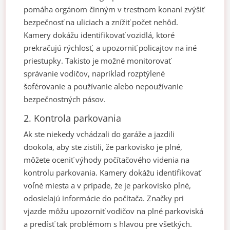
pomáha orgánom činným v trestnom konaní zvýšiť
bezpečnosť na uliciach a znížiť počet nehôd.
Kamery dokážu identifikovať vozidlá, ktoré
prekračujú rýchlosť, a upozorniť policajtov na iné
priestupky. Takisto je možné monitorovať
správanie vodičov, napríklad rozptýlené
šoférovanie a používanie alebo nepoužívanie
bezpečnostných pásov.
2. Kontrola parkovania
Ak ste niekedy vchádzali do garáže a jazdili
dookola, aby ste zistili, že parkovisko je plné,
môžete oceniť výhody počítačového videnia na
kontrolu parkovania. Kamery dokážu identifikovať
voľné miesta a v prípade, že je parkovisko plné,
odosielajú informácie do počítača. Značky pri
vjazde môžu upozorniť vodičov na plné parkoviská
a predísť tak problémom s hlavou pre všetkých.