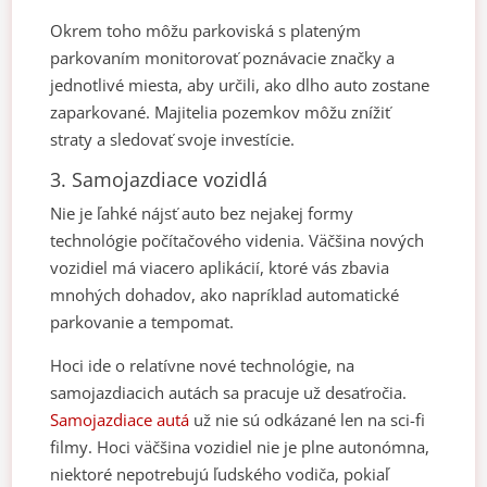
Okrem toho môžu parkoviská s plateným
parkovaním monitorovať poznávacie značky a
jednotlivé miesta, aby určili, ako dlho auto zostane
zaparkované. Majitelia pozemkov môžu znížiť
straty a sledovať svoje investície.
3. Samojazdiace vozidlá
Nie je ľahké nájsť auto bez nejakej formy
technológie počítačového videnia. Väčšina nových
vozidiel má viacero aplikácií, ktoré vás zbavia
mnohých dohadov, ako napríklad automatické
parkovanie a tempomat.
Hoci ide o relatívne nové technológie, na
samojazdiacich autách sa pracuje už desaťročia.
Samojazdiace autá
už nie sú odkázané len na sci-fi
filmy. Hoci väčšina vozidiel nie je plne autonómna,
niektoré nepotrebujú ľudského vodiča, pokiaľ