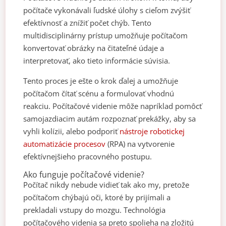
počítače vykonávali ľudské úlohy s cieľom zvýšiť
efektívnosť a znížiť počet chýb. Tento
multidisciplinárny prístup umožňuje počítačom
konvertovať obrázky na čitateľné údaje a
interpretovať, ako tieto informácie súvisia.
Tento proces je ešte o krok ďalej a umožňuje
počítačom čítať scénu a formulovať vhodnú
reakciu. Počítačové videnie môže napríklad pomôcť
samojazdiacim autám rozpoznať prekážky, aby sa
vyhli kolízii, alebo podporiť
nástroje robotickej
automatizácie procesov
(RPA) na vytvorenie
efektívnejšieho pracovného postupu.
Ako funguje počítačové videnie?
Počítač nikdy nebude vidieť tak ako my, pretože
počítačom chýbajú oči, ktoré by prijímali a
prekladali vstupy do mozgu. Technológia
počítačového videnia sa preto spolieha na zložitú