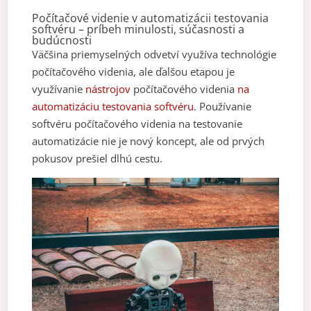
Počítačové videnie v automatizácii testovania
softvéru – príbeh minulosti, súčasnosti a
budúcnosti
Väčšina priemyselných odvetví využíva technológie
počítačového videnia, ale ďalšou etapou je
využívanie
nástrojov
počítačového videnia
na
automatizáciu testovania softvéru
. Používanie
softvéru počítačového videnia na testovanie
automatizácie nie je nový koncept, ale od prvých
pokusov prešiel dlhú cestu.