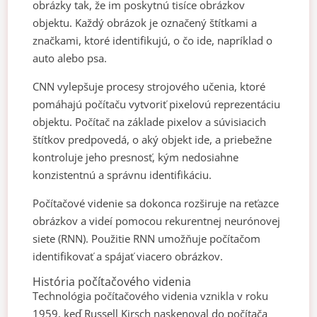
obrázky tak, že im poskytnú tisíce obrázkov
objektu. Každý obrázok je označený štítkami a
značkami, ktoré identifikujú, o čo ide, napríklad o
auto alebo psa.
CNN vylepšuje procesy strojového učenia, ktoré
pomáhajú počítaču vytvoriť pixelovú reprezentáciu
objektu. Počítač na základe pixelov a súvisiacich
štítkov predpovedá, o aký objekt ide, a priebežne
kontroluje jeho presnosť, kým nedosiahne
konzistentnú a správnu identifikáciu.
Počítačové videnie sa dokonca rozširuje na reťazce
obrázkov a videí pomocou rekurentnej neurónovej
siete (RNN). Použitie RNN umožňuje počítačom
identifikovať a spájať viacero obrázkov.
História počítačového videnia
Technológia počítačového videnia vznikla v roku
1959, keď Russell Kirsch naskenoval do počítača