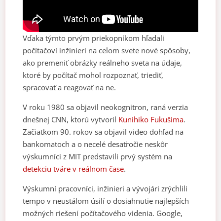
Vďaka týmto prvým priekopníkom hľadali
počítačoví inžinieri na celom svete nové spôsoby,
ako premeniť obrázky reálneho sveta na údaje,
ktoré by počítač mohol rozpoznať, triediť,
spracovať a reagovať na ne.
V roku 1980 sa objavil neokognitron, raná verzia
dnešnej CNN, ktorú vytvoril
Kunihiko Fukušima
.
Začiatkom 90. rokov sa objavil video dohľad na
bankomatoch a o necelé desaťročie neskôr
výskumníci z MIT predstavili prvý systém na
detekciu tváre v reálnom čase
.
Výskumní pracovníci, inžinieri a vývojári zrýchlili
tempo v neustálom úsilí o dosiahnutie najlepších
možných riešení počítačového videnia. Google,