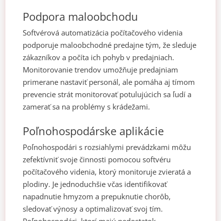
Podpora maloobchodu
Softvérová automatizácia počítačového videnia
podporuje maloobchodné predajne tým, že sleduje
zákazníkov a počíta ich pohyb v predajniach.
Monitorovanie trendov umožňuje predajniam
primerane nastaviť personál, ale pomáha aj tímom
prevencie strát monitorovať potulujúcich sa ľudí a
zamerať sa na problémy s krádežami.
Poľnohospodárske aplikácie
Poľnohospodári s rozsiahlymi prevádzkami môžu
zefektívniť svoje činnosti pomocou softvéru
počítačového videnia, ktorý monitoruje zvieratá a
plodiny. Je jednoduchšie včas identifikovať
napadnutie hmyzom a prepuknutie chorôb,
sledovať výnosy a optimalizovať svoj tím.
Poľnohospodári, ktorí majú nedostatok