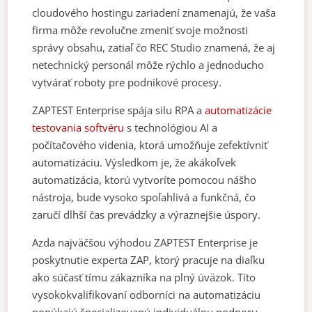
cloudového hostingu zariadení znamenajú, že vaša
firma môže revolučne zmeniť svoje možnosti
správy obsahu, zatiaľ čo REC Studio znamená, že aj
netechnický personál môže rýchlo a jednoducho
vytvárať roboty pre podnikové procesy.
ZAPTEST Enterprise spája silu RPA a
automatizácie
testovania softvéru
s technológiou AI a
počítačového videnia, ktorá umožňuje zefektívniť
automatizáciu. Výsledkom je, že akákoľvek
automatizácia, ktorú vytvoríte pomocou nášho
nástroja, bude vysoko spoľahlivá a funkčná, čo
zaručí dlhší čas prevádzky a výraznejšie úspory.
Azda najväčšou výhodou ZAPTEST Enterprise je
poskytnutie experta ZAP, ktorý pracuje na diaľku
ako súčasť tímu zákazníka na plný úväzok. Títo
vysokokvalifikovaní odborníci na automatizáciu
ponúkajú špecializovanú individuálnu podporu,