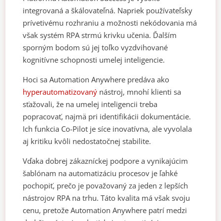
integrovaná a škálovateľná. Napriek používateľsky
prívetivému rozhraniu a možnosti nekódovania má
však systém RPA strmú krivku učenia. Ďalším
sporným bodom sú jej toľko vyzdvihované
kognitívne schopnosti umelej inteligencie.
Hoci sa Automation Anywhere predáva ako
hyperautomatizovaný
nástroj, mnohí klienti sa
sťažovali, že na umelej inteligencii treba
popracovať, najmä pri identifikácii dokumentácie.
Ich funkcia Co-Pilot je síce inovatívna, ale vyvolala
aj kritiku kvôli nedostatočnej stabilite.
Vďaka dobrej zákazníckej podpore a vynikajúcim
šablónam na automatizáciu procesov je ľahké
pochopiť, prečo je považovaný za jeden z lepších
nástrojov RPA na trhu. Táto kvalita má však svoju
cenu, pretože Automation Anywhere patrí medzi