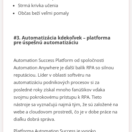
Strmá krivka učenia
Občas beží veľmi pomaly
#3. Automatizácia kdekoľvek – platforma
pre úspešnú automatizáciu
Automation Success Platform od spoločnosti
Automation Anywhere je ďalší balík RPA so silnou
reputáciou. Líder v oblasti softvéru na
automatizáciu podnikových procesov si za
posledné roky získal mnoho fanúšikov vďaka
svojmu pokrokovému prístupu k RPA. Tieto
nástroje sa vyznačujú najmä tým, že sú založené na
webe a cloudovom prostredí, čo je v dobe práce na
diaľku dobrá správa.
Platforma Automation Success je vysoko