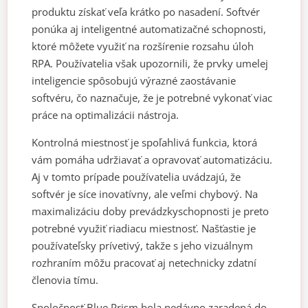
produktu získať veľa krátko po nasadení. Softvér
ponúka aj inteligentné automatizačné schopnosti,
ktoré môžete využiť na rozšírenie rozsahu úloh
RPA. Používatelia však upozornili, že prvky umelej
inteligencie spôsobujú výrazné zaostávanie
softvéru, čo naznačuje, že je potrebné vykonať viac
práce na optimalizácii nástroja.
Kontrolná miestnosť je spoľahlivá funkcia, ktorá
vám pomáha udržiavať a opravovať automatizáciu.
Aj v tomto prípade používatelia uvádzajú, že
softvér je síce inovatívny, ale veľmi chybový. Na
maximalizáciu doby prevádzkyschopnosti je preto
potrebné využiť riadiacu miestnosť. Našťastie je
používateľsky prívetivý, takže s jeho vizuálnym
rozhraním môžu pracovať aj netechnicky zdatní
členovia tímu.
Spoločnosť Blue Prism bola nedávno zaradená do