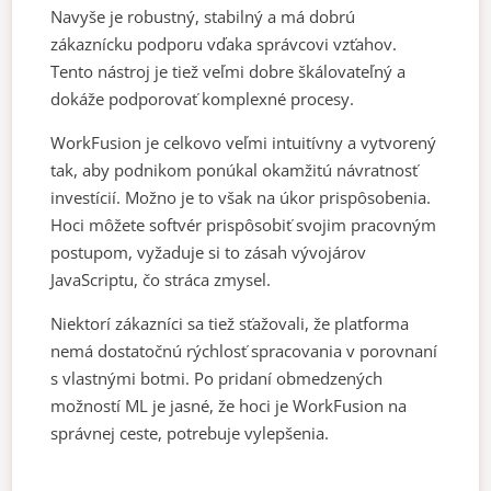
Navyše je robustný, stabilný a má dobrú
zákaznícku podporu vďaka správcovi vzťahov.
Tento nástroj je tiež veľmi dobre škálovateľný a
dokáže podporovať komplexné procesy.
WorkFusion je celkovo veľmi intuitívny a vytvorený
tak, aby podnikom ponúkal okamžitú návratnosť
investícií. Možno je to však na úkor prispôsobenia.
Hoci môžete softvér prispôsobiť svojim pracovným
postupom, vyžaduje si to zásah vývojárov
JavaScriptu, čo stráca zmysel.
Niektorí zákazníci sa tiež sťažovali, že platforma
nemá dostatočnú rýchlosť spracovania v porovnaní
s vlastnými botmi. Po pridaní obmedzených
možností ML je jasné, že hoci je WorkFusion na
správnej ceste, potrebuje vylepšenia.