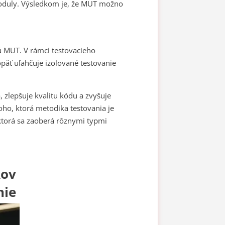
oduly. Výsledkom je, že MUT možno
ú MUT. V rámci testovacieho
opäť uľahčuje izolované testovanie
 zlepšuje kvalitu kódu a zvyšuje
toho, ktorá metodika testovania je
 ktorá sa zaoberá rôznymi typmi
kov
nie