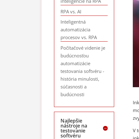
inteligencie na RPA
RPA vs. AI
Inteligentná
automatizácia
procesov vs. RPA
Počítačové videnie je
budúcnosťou
automatizácie
testovania softvéru -
história minulosti,
súčasnosti a
budúcnosti
In
mo
zv
Najlepšie
nástroje na
V 
testovanie
softvéru
in