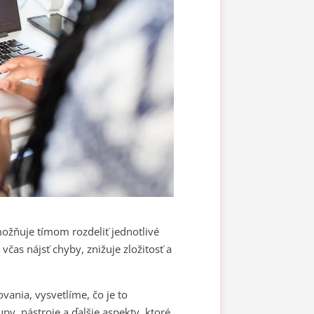
možňuje tímom rozdeliť jednotlivé
čas nájsť chyby, znižuje zložitosť a
ania, vysvetlíme, čo je to
y, nástroje a ďalšie aspekty, ktoré