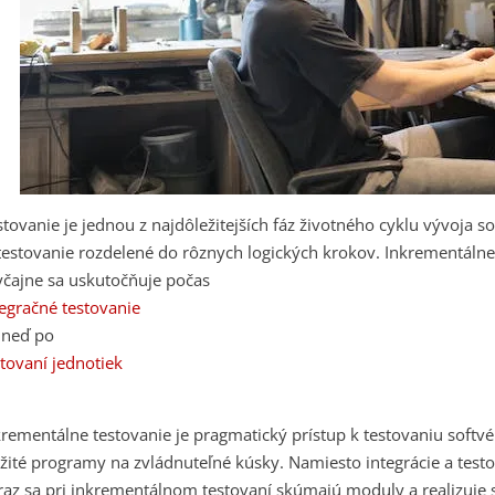
stovanie je jednou z najdôležitejších fáz životného cyklu vývoja 
 testovanie rozdelené do rôznych logických krokov. Inkrementálne 
yčajne sa uskutočňuje počas
tegračné testovanie
hneď po
stovaní jednotiek
krementálne testovanie
je pragmatický prístup k testovaniu softvé
ožité programy na zvládnuteľné kúsky. Namiesto integrácie a tes
raz sa pri inkrementálnom testovaní skúmajú moduly a realizuje 