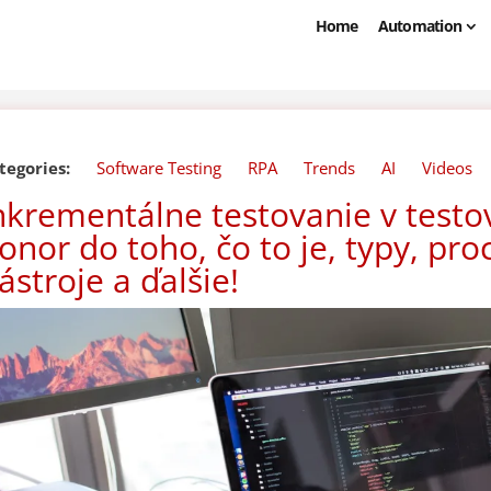
Home
Automation
tegories:
Software Testing
RPA
Trends
AI
Videos
nkrementálne testovanie v testov
onor do toho, čo to je, typy, proc
ástroje a ďalšie!