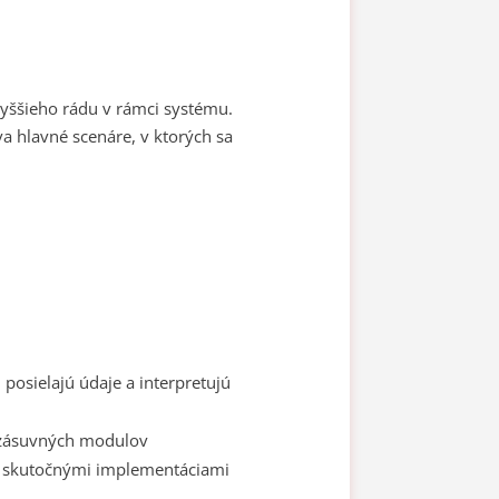
vyššieho rádu v rámci systému.
va hlavné scenáre, v ktorých sa
posielajú údaje a interpretujú
 zásuvných modulov
v skutočnými implementáciami