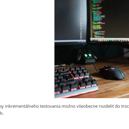
py inkrementálneho testovania možno všeobecne rozdeliť do tro
ch.