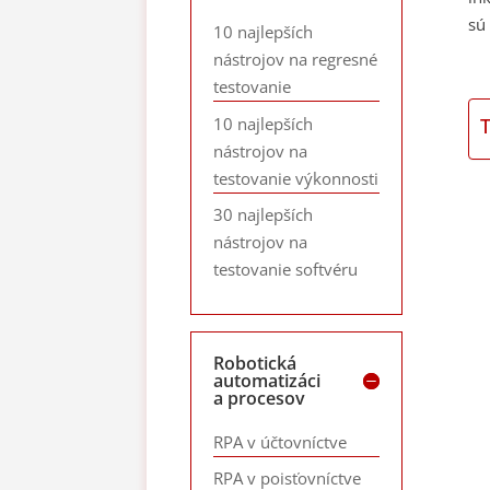
sú
10 najlepších
nástrojov na regresné
testovanie
10 najlepších
nástrojov na
testovanie výkonnosti
30 najlepších
nástrojov na
testovanie softvéru
Robotická
automatizáci
a procesov
RPA v účtovníctve
RPA v poisťovníctve