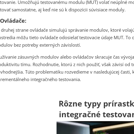
stovanie. Umožňujú testovanému modulu (MUT) volať neúplné m
stovať samostatne, aj keď nie sú k dispozícii súvisiace moduly.
 Ovládače:
 druhej strane ovládače simulujú správanie modulov, ktoré volaj
ostredia môžu tieto ovládače odosielať testovacie údaje MUT. To 
dulov bez potreby externých závislostí.
užívanie zásuvných modulov alebo ovládačov skracuje čas vývoja,
oduktivitu tímu. Rozhodnutie, ktorú z nich použiť, však závisí od 
jvhodnejšia. Túto problematiku rozvedieme v nasledujúcej časti,
krementálneho integračného testovania.
Rôzne typy prírast
integračné testova