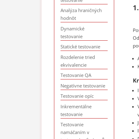
1
Analýza hraničných
hodnôt
Dynamické
Po
testovanie
Od
po
Statické testovanie
Rozdelenie tried
ekvivalencie
Testovanie QA
Kr
Negatívne testovanie
Testovanie opíc
Inkrementálne
testovanie
Testovanie
namáčaním v