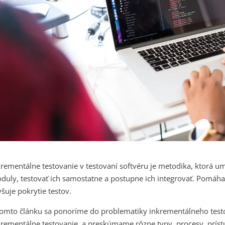
krementálne testovanie v testovaní softvéru je metodika, ktorá u
duly, testovať ich samostatne a postupne ich integrovať. Pomáha v
yšuje pokrytie testov.
tomto článku sa ponoríme do problematiky inkrementálneho testov
krementálne testovanie, a preskúmame rôzne typy, procesy, prístup