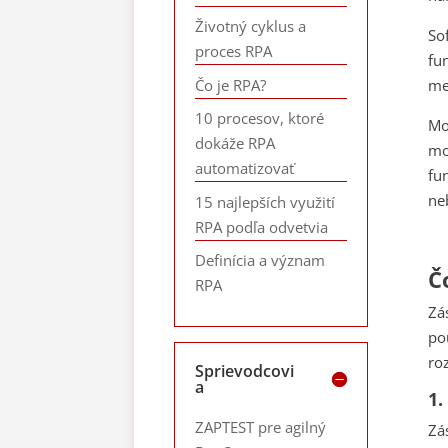
Životný cyklus a
So
proces RPA
fu
Čo je RPA?
me
10 procesov, ktoré
Mo
dokáže RPA
mo
automatizovať
fu
ne
15 najlepších využití
RPA podľa odvetvia
Definícia a význam
Č
RPA
Zá
po
ro
Sprievodcovi
a
1.
ZAPTEST pre agilný
Zá