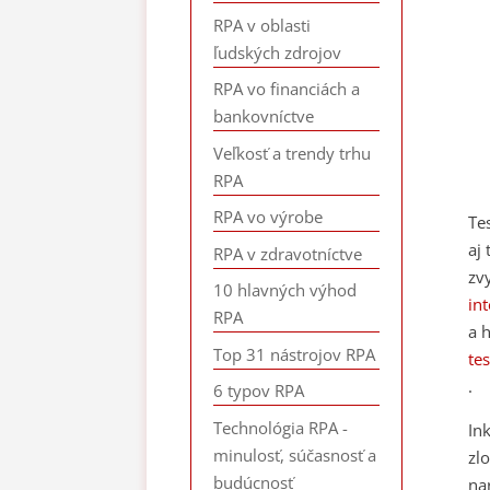
RPA v oblasti
ľudských zdrojov
RPA vo financiách a
bankovníctve
Veľkosť a trendy trhu
RPA
RPA vo výrobe
Te
aj
RPA v zdravotníctve
zv
10 hlavných výhod
in
RPA
a 
Top 31 nástrojov RPA
te
.
6 typov RPA
Technológia RPA -
In
minulosť, súčasnosť a
zl
budúcnosť
na