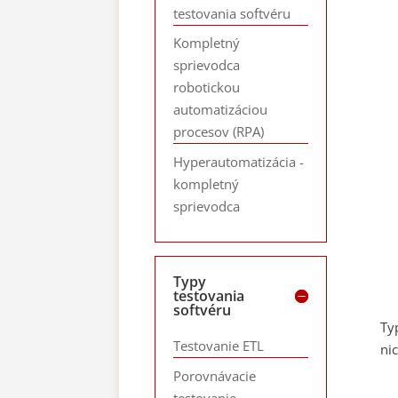
testovania softvéru
Kompletný
sprievodca
robotickou
automatizáciou
procesov (RPA)
Hyperautomatizácia -
kompletný
sprievodca
Typy
testovania
softvéru
Ty
Testovanie ETL
ni
Porovnávacie
testovanie