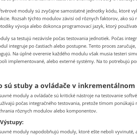
ftvérové moduly sú zvyčajne samostatné jednotky kódu, ktoré vy
nkcie. Rozsah týchto modulov závisí od rôznych faktorov, ako sú
todiky vývoja alebo dokonca programovací jazyk, ktorý používat
duly sa testujú nezávisle počas testovania jednotiek. Počas inte
dul integruje po častiach alebo postupne. Tento proces zaručuje,
ngujú. Na úplné overenie každého modulu však musia testeri sim
boli implementované, alebo externé systémy. Na to potrebujú p
o sú stuby a ovládače v inkrementálnom 
suvné moduly a ovládače sú kritické nástroje na testovanie softvé
užívajú počas integračného testovania, pretože tímom ponúkajú
zhrania rôznych modulov alebo komponentov.
 Výstupy:
suvné moduly napodobňujú moduly, ktoré ešte neboli vyvinuté, a p