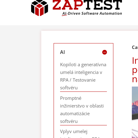
Ca
AI
I
Kopiloti a generatívna
p
umelá inteligencia v
n
RPA / Testovanie
softvéru
Promptné
inžinierstvo v oblasti
automatizácie
softvéru
Vplyv umelej