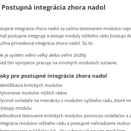
. Postupná integrácia zhora nadol
stupná integrácia zhora nadol sa začína testovaním modulov naj
tiaľ postupne integruje a testuje moduly nižšieho rádu.
Existujú d
užíva prírastková integrácia zhora nadol. Sú to:
Ak je systém veľmi veľký alebo veľmi zložitý
Keď tím vývojárov pracuje na mnohých moduloch súčasne.
oky pre postupné integrácie zhora nadol
Identifikácia kritických modulov
Vytvorenie modulov nižších rádov
Vyvinúť ovládače na interakciu s modulmi vyššieho rádu, ktoré im 
výstupy modulu.
Jednotkové testovanie kritických modulov pomocou ovládačov a
Integrácia modulov nižšieho rádu a postupné nahrádzanie stubo
Prepracovanie ovládačov tak, aby vyhovovali novým modulom