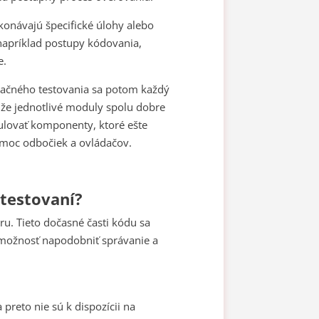
konávajú špecifické úlohy alebo
 napríklad postupy kódovania,
e.
gračného testovania sa potom každý
 že jednotlivé moduly spolu dobre
ulovať komponenty, ktoré ešte
omoc odbočiek a ovládačov.
testovaní?
ru. Tieto dočasné časti kódu sa
 možnosť napodobniť správanie a
reto nie sú k dispozícii na