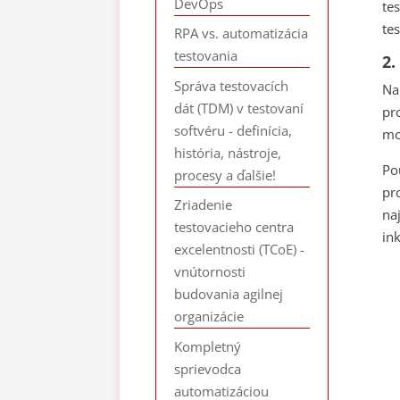
DevOps
te
te
RPA vs. automatizácia
testovania
2.
Správa testovacích
Na
dát (TDM) v testovaní
pr
softvéru - definícia,
mo
história, nástroje,
Po
procesy a ďalšie!
pr
Zriadenie
na
testovacieho centra
in
excelentnosti (TCoE) -
vnútornosti
budovania agilnej
organizácie
Kompletný
sprievodca
automatizáciou