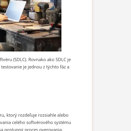
softvéru (SDLC). Rovnako ako SDLC je
testovanie je jednou z týchto fáz a
ru, ktorý rozdeľuje rozsiahle alebo
tovania celého softvérového systému
sa postupný proces overovania.