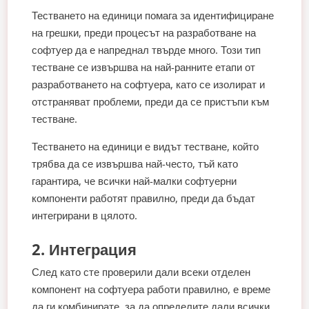
Тестването на единици помага за идентифициране
на грешки, преди процесът на разработване на
софтуер да е напреднал твърде много. Този тип
тестване се извършва на най-ранните етапи от
разработването на софтуера, като се изолират и
отстраняват проблеми, преди да се пристъпи към
тестване.
Тестването на единици е видът тестване, който
трябва да се извършва най-често, тъй като
гарантира, че всички най-малки софтуерни
компоненти работят правилно, преди да бъдат
интегрирани в цялото.
2. Интеграция
След като сте проверили дали всеки отделен
компонент на софтуера работи правилно, е време
да ги комбинирате, за да определите дали всички