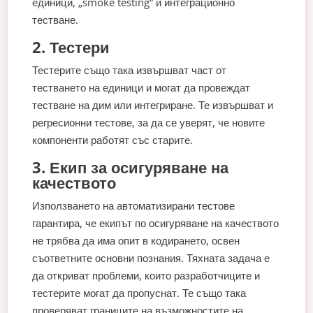
единици, „smoke testing“ и интеграционно
тестване.
2. Тестери
Тестерите също така извършват част от
тестването на единици и могат да провеждат
тестване на дим или интегриране. Те извършват и
регресионни тестове, за да се уверят, че новите
компоненти работят със старите.
3. Екип за осигуряване на
качеството
Използването на автоматизирани тестове
гарантира, че екипът по осигуряване на качеството
не трябва да има опит в кодирането, освен
съответните основни познания. Тяхната задача е
да откриват проблеми, които разработчиците и
тестерите могат да пропуснат. Те също така
проверяват границите на възможностите на