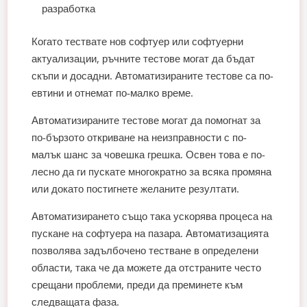
разработка
Когато тествате нов софтуер или софтуерни
актуализации, ръчните тестове могат да бъдат
скъпи и досадни. Автоматизираните тестове са по-
евтини и отнемат по-малко време.
Автоматизираните тестове могат да помогнат за
по-бързото откриване на неизправности с по-
малък шанс за човешка грешка. Освен това е по-
лесно да ги пускате многократно за всяка промяна
или докато постигнете желаните резултати.
Автоматизирането също така ускорява процеса на
пускане на софтуера на пазара. Автоматизацията
позволява задълбочено тестване в определени
области, така че да можете да отстраните често
срещани проблеми, преди да преминете към
следващата фаза.