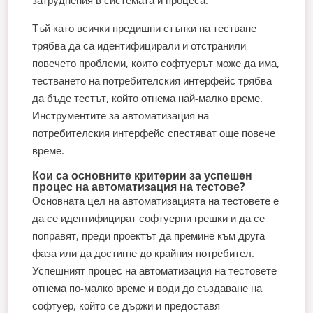
затруднения в системата и процеса.
Тъй като всички предишни стъпки на тестване
трябва да са идентифицирали и отстранили
повечето проблеми, които софтуерът може да има,
тестването на потребителския интерфейс трябва
да бъде тестът, който отнема най-малко време.
Инструментите за автоматизация на
потребителския интерфейс спестяват още повече
време.
Кои са основните критерии за успешен
процес на автоматизация на тестове?
Основната цел на автоматизацията на тестовете е
да се идентифицират софтуерни грешки и да се
поправят, преди проектът да премине към друга
фаза или да достигне до крайния потребител.
Успешният процес на автоматизация на тестовете
отнема по-малко време и води до създаване на
софтуер, който се държи и предоставя