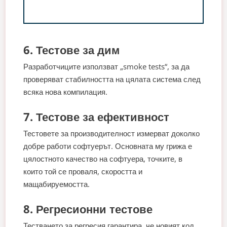
6. Тестове за дим
Разработчиците използват „smoke tests“, за да
проверяват стабилността на цялата система след
всяка нова компилация.
7. Тестове за ефективност
Тестовете за производителност измерват доколко
добре работи софтуерът. Основната му грижа е
цялостното качество на софтуера, точките, в
които той се проваля, скоростта и
мащабируемостта.
8. Регресионни тестове
Тестването за регресия гарантира, че новият код,