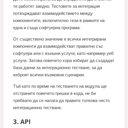
те работят заедно. Тестовете за интеграция
потвърждават взаимодействието между
компонентите, включително тези в рамките на
една и съща софтуерна програма.
От съществено значение е всички интегрирани
компоненти да взаимодействат правилно със
софтуера или с външни услуги, като например уеб
услуги. Затова повечето хора избират да създадат
база данни за интеграционно тестване, за да
изброят всички възможни сценарии.
Тъй като по време на тестването на модула ще
отстраните повечето грешки в кода, не би
трябвало да се налага да правите толкова често
интеграционно тестване.
3. API