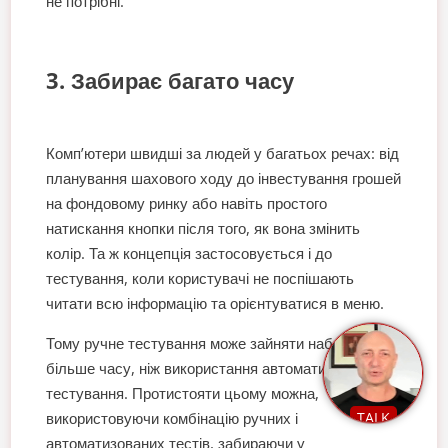
не потрібні.
3. Забирає багато часу
Комп’ютери швидші за людей у багатьох речах: від
планування шахового ходу до інвестування грошей
на фондовому ринку або навіть простого
натискання кнопки після того, як вона змінить
колір. Та ж концепція застосовується і до
тестування, коли користувачі не поспішають
читати всю інформацію та орієнтуватися в меню.
Тому ручне тестування може зайняти набагато
більше часу, ніж використання автоматизації
тестування. Протистояти цьому можна,
використовуючи комбінацію ручних і
TALK
автоматизованих тестів, забираючи у