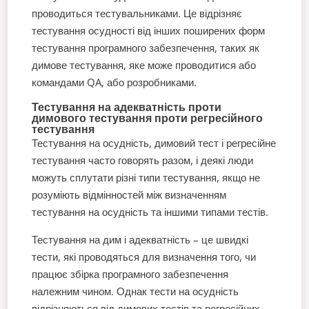
проводиться тестувальниками. Це відрізняє
тестування осудності від інших поширених форм
тестування програмного забезпечення, таких як
димове тестування, яке може проводитися або
командами QA, або розробниками.
Тестування на адекватність проти
димового тестування проти регресійного
тестування
Тестування на осудність, димовий тест і регресійне
тестування часто говорять разом, і деякі люди
можуть сплутати різні типи тестування, якщо не
розуміють відмінностей між визначенням
тестування на осудність та іншими типами тестів.
Тестування на дим і адекватність – це швидкі
тести, які проводяться для визначення того, чи
працює збірка програмного забезпечення
належним чином. Однак тести на осудність
відрізняються від димових тестів та регресійних