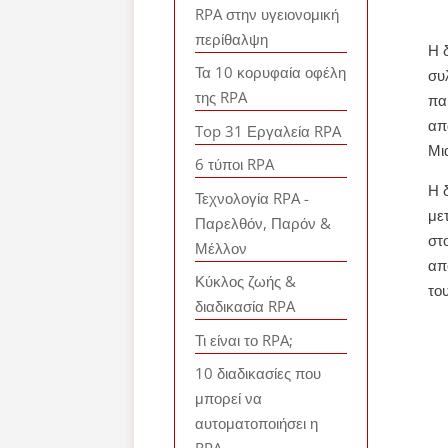
RPA στην υγειονομική
περίθαλψη
Η 
Τα 10 κορυφαία οφέλη
συ
της RPA
πα
απ
Top 31 Εργαλεία RPA
Μι
6 τύποι RPA
Η 
Τεχνολογία RPA -
με
Παρελθόν, Παρόν &
στ
Μέλλον
απ
Κύκλος ζωής &
το
διαδικασία RPA
Τι είναι το RPA;
10 διαδικασίες που
μπορεί να
αυτοματοποιήσει η