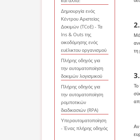
και άλλα!
Δημιουργία ενός
Κέντρου Αριστείας
2
Δοκιμών (TCoE) - Τα
Ins & Outs της
Μό
οικοδόμησης ενός
αν
ευέλικτου οργανισμού
τη
Πλήρης οδηγός για
την αυτοματοποίηση
3
δοκιμών λογισμικού
Το
Πλήρης οδηγός για
σύ
την αυτοματοποίηση
απ
ρομποτικών
διαδικασιών (RPA)
Υπεραυτοματοποίηση
Αν
- Ένας πλήρης οδηγός
ευ