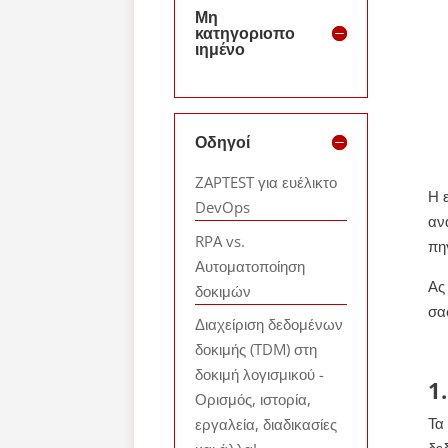
Μη
κατηγοριοπο
ιημένο
Οδηγοί
ZAPTEST για ευέλικτο
Η 
DevOps
αν
RPA vs.
πη
Αυτοματοποίηση
Ας
δοκιμών
σα
Διαχείριση δεδομένων
δοκιμής (TDM) στη
δοκιμή λογισμικού -
1
Ορισμός, ιστορία,
Τα
εργαλεία, διαδικασίες
δε