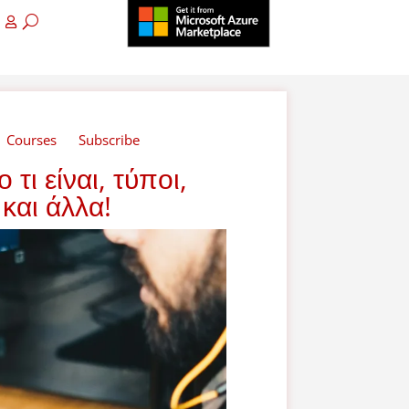
Courses
Subscribe
τι είναι, τύποι,
 και άλλα!