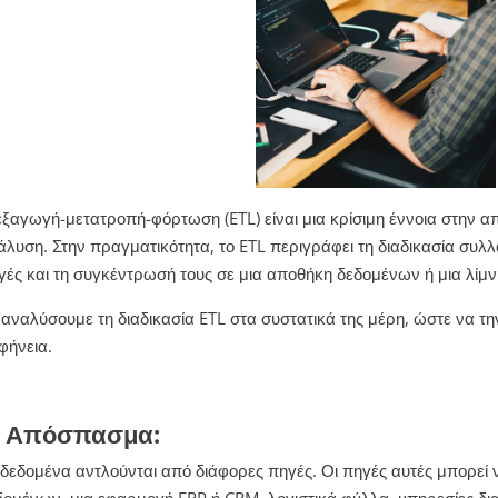
εξαγωγή-μετατροπή-φόρτωση (ETL) είναι μια κρίσιμη έννοια στην 
άλυση. Στην πραγματικότητα, το ETL περιγράφει τη διαδικασία συ
γές και τη συγκέντρωσή τους σε μια αποθήκη δεδομένων ή μια λίμ
 αναλύσουμε τη διαδικασία ETL στα συστατικά της μέρη, ώστε να τ
φήνεια.
. Απόσπασμα:
 δεδομένα αντλούνται από διάφορες πηγές. Οι πηγές αυτές μπορεί 
δομένων, μια εφαρμογή ERP ή CRM, λογιστικά φύλλα, υπηρεσίες δια