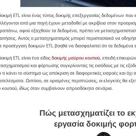
δοκιμή ETL είναι ένας τύπος δοκιμής επεξεργασίας δεδομένων που 
λλέγονται από μια πηγή έχουν μεταδοθεί με ακρίβεια στον προορι
ραπάνω, αφού εξαχθούν τα δεδομένα, πρέπει να μετασχηματιστούν
αιτήσεις. Αυτός ο μετασχηματισμός μπορεί περιστασιακά να οδηγή
α προσέγγιση δοκιμών ETL βοηθά να διασφαλιστεί ότι τα δεδομένα εί
δοκιμή ETL είναι ένα είδος
δοκιμής μαύρου κουτιού
, επειδή επικυρών
τασχηματισμού και φόρτωσης συγκρίνοντας τις εισόδους με τις εξόδο
ο τι κάνει το σύστημα ως απόκριση σε διαφορετικές εισροές και όχι 
οτελέσματα. Ωστόσο, σε ορισμένες περιπτώσεις, οι ελεγκτές θα εξε
υ κουτιού, ιδίως όταν συμβαίνουν απροσδόκητα σενάρια.
Πώς μετασχηματίζει το ε
εργασία δοκιμής φορτ