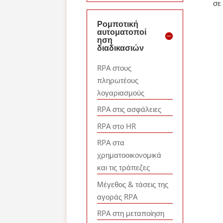
σε
Ρομποτική
αυτοματοποί
ηση
διαδικασιών
RPA στους
πληρωτέους
λογαριασμούς
RPA στις ασφάλειες
RPA στο HR
RPA στα
χρηματοοικονομικά
και τις τράπεζες
Μέγεθος & τάσεις της
αγοράς RPA
RPA στη μεταποίηση