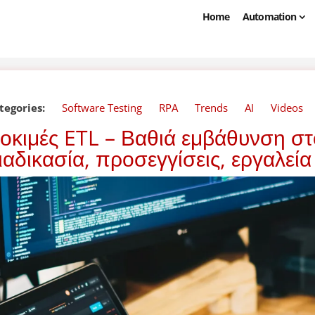
Home
Automation
tegories:
Software Testing
RPA
Trends
AI
Videos
οκιμές ETL – Βαθιά εμβάθυνση στο 
ιαδικασία, προσεγγίσεις, εργαλεία