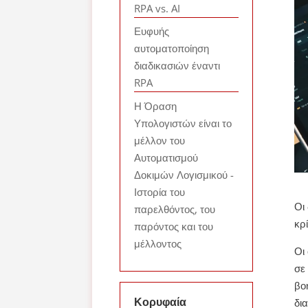
RPA vs. AI
Ευφυής
αυτοματοποίηση
διαδικασιών έναντι
RPA
Η Όραση
Υπολογιστών είναι το
μέλλον του
Αυτοματισμού
Δοκιμών Λογισμικού -
Ιστορία του
Οι
παρελθόντος, του
κρ
παρόντος και του
μέλλοντος
Οι
σε
βο
Κορυφαία
δι