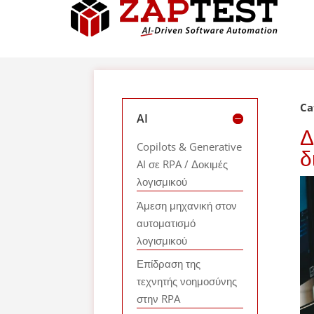
Ca
AI
Δ
Copilots & Generative
δ
AI σε RPA / Δοκιμές
λογισμικού
Άμεση μηχανική στον
αυτοματισμό
λογισμικού
Επίδραση της
τεχνητής νοημοσύνης
στην RPA