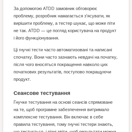
За допомогою ATDD замовник обговорює
проблему, розробник намагається з’ясувати, як
вирішити проблему, а тестер шукає, що може піти
не так. ATDD — це погляд користувача на продукт
і його функціонування.
Ці гнучкі тести часто автоматизовані та написані
спочатку. Вони часто зазнають невдачі на початку,
після чого вносяться покращення навколо цих
початкових результатів, поступово покращуючи
продукт.
Сеансове тестування
Гнучке тестування на основі сеансів спрямоване
на те, щоб програмне забезпечення витримало
комплексне тестування. Він включає в себе
правила тестування, тому гнучкі тестери знають,
що тестується, і різні звіти, щоб результати можна