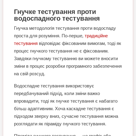
Гнучке тестування проти
водоспадного тестування
Гнучка методологія тестування проти водоспаду
проста для розуміння. По-перше,
традиційне
тестування
відповідає фіксованим вимогам, тоді як
процес гнучкого тестування не є фіксованим.
Завдяки гнучкому тестуванню ви можете вносити
зміни в процес розробки програмного забезпечення
на свій розсуд.
Водоспадне тестування використовує
передбачуваний підхід, коли зміни важко
впровадити, тоді як гнучке тестування є набагато
більш адаптивним. Хоча каскадне тестування є
підходом зверху вниз, сучасне тестування можна
розглядати як піраміду гнучкого тестування.
Піраміда гнучкого тестування — це графік або