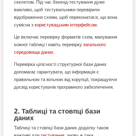
скелетом. Під час бекенд-тестування дуже
важливо, щоб тестувальники перевірили
відображення схеми, щоб переконатися, що вона
сумісна з
користувацьким інтерфейсом
.
Це включає перевірку форматів схем, мапування
кожної таблиці і навіть перевірку
загального
середовища даних
.
Перевірка цілісності структурної бази даних
допомагає гарантувати, що інформація є
правильною та вільною від корупції, покращуючи
досвід користувачів програмного забезпечення.
2. Таблиці та стовпці бази
даних
Таблиці та стовпці бази даних додатку також
важливі для
тестування
, знову ж таки,