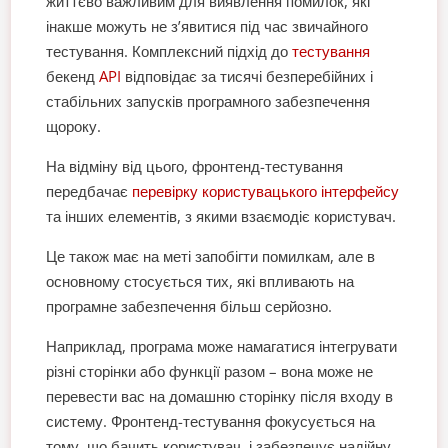
життєво важливим для виявлення помилок, які
інакше можуть не з’явитися під час звичайного
тестування. Комплексний підхід до
тестування
бекенд
API
відповідає за тисячі безперебійних і
стабільних запусків програмного забезпечення
щороку.
На відміну від цього, фронтенд-тестування
передбачає
перевірку користувацького інтерфейсу
та інших елементів, з якими взаємодіє користувач.
Це також має на меті запобігти помилкам, але в
основному стосується тих, які впливають на
програмне забезпечення більш серйозно.
Наприклад, програма може намагатися інтегрувати
різні сторінки або функції разом – вона може не
перевести вас на домашню сторінку після входу в
систему. Фронтенд-тестування фокусується на
тому, що бачить користувач, і забезпечує надійну,