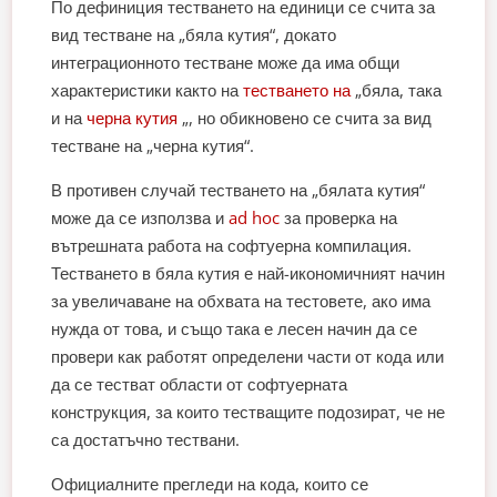
По дефиниция тестването на единици се счита за
вид тестване на „бяла кутия“, докато
интеграционното тестване може да има общи
характеристики както на
тестването на
„бяла, така
и на
черна кутия
„, но обикновено се счита за вид
тестване на „черна кутия“.
В противен случай тестването на „бялата кутия“
може да се използва и
ad hoc
за проверка на
вътрешната работа на софтуерна компилация.
Тестването в бяла кутия е най-икономичният начин
за увеличаване на обхвата на тестовете, ако има
нужда от това, и също така е лесен начин да се
провери как работят определени части от кода или
да се тестват области от софтуерната
конструкция, за които тестващите подозират, че не
са достатъчно тествани.
Официалните прегледи на кода, които се