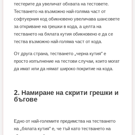
тестерите да увеличат обхвата на тестовете.
Тестването на възможно най-голяма част от
софтуерния код обикновено увеличава шансовете
за откриване на грешки в кода, а целта на
тестването на бялата кутия обикновено е да се
тества възможно най-голяма част от кода.
От друга страна, тестването „черна кутия“ е
просто изпълнение на тестови случаи, които могат
да имат или да нямат широко покритие на кода.
2. Намиране на скрити грешки и
бъгове
Едно от най-големите предимства на тестването
на „бялата кутия“ е, че тъй като тестването на