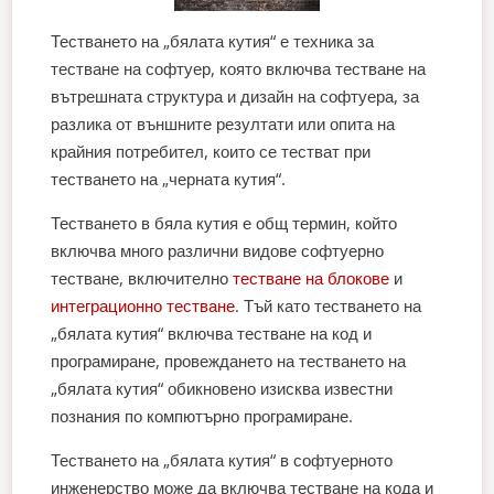
Тестването на „бялата кутия“ е техника за
тестване на софтуер, която включва тестване на
вътрешната структура и дизайн на софтуера, за
разлика от външните резултати или опита на
крайния потребител, които се тестват при
тестването на „черната кутия“.
Тестването в бяла кутия е общ термин, който
включва много различни видове софтуерно
тестване, включително
тестване на блокове
и
интеграционно тестване
. Тъй като тестването на
„бялата кутия“ включва тестване на код и
програмиране, провеждането на тестването на
„бялата кутия“ обикновено изисква известни
познания по компютърно програмиране.
Тестването на „бялата кутия“ в софтуерното
инженерство може да включва тестване на кода и