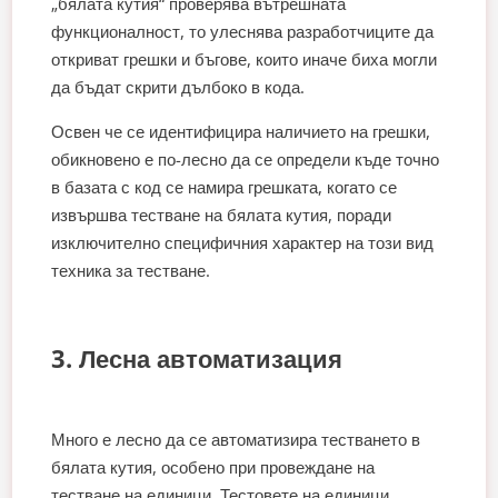
„бялата кутия“ проверява вътрешната
функционалност, то улеснява разработчиците да
откриват грешки и бъгове, които иначе биха могли
да бъдат скрити дълбоко в кода.
Освен че се идентифицира наличието на грешки,
обикновено е по-лесно да се определи къде точно
в базата с код се намира грешката, когато се
извършва тестване на бялата кутия, поради
изключително специфичния характер на този вид
техника за тестване.
3. Лесна автоматизация
Много е лесно да се автоматизира тестването в
бялата кутия, особено при провеждане на
тестване на единици. Тестовете на единици