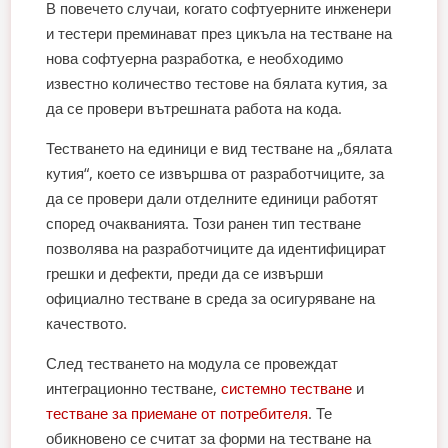
В повечето случаи, когато софтуерните инженери
и тестери преминават през цикъла на тестване на
нова софтуерна разработка, е необходимо
известно количество тестове на бялата кутия, за
да се провери вътрешната работа на кода.
Тестването на единици е вид тестване на „бялата
кутия“, което се извършва от разработчиците, за
да се провери дали отделните единици работят
според очакванията. Този ранен тип тестване
позволява на разработчиците да идентифицират
грешки и дефекти, преди да се извърши
официално тестване в среда за осигуряване на
качеството.
След тестването на модула се провеждат
интеграционно тестване,
системно тестване
и
тестване за приемане от потребителя
. Те
обикновено се считат за форми на тестване на