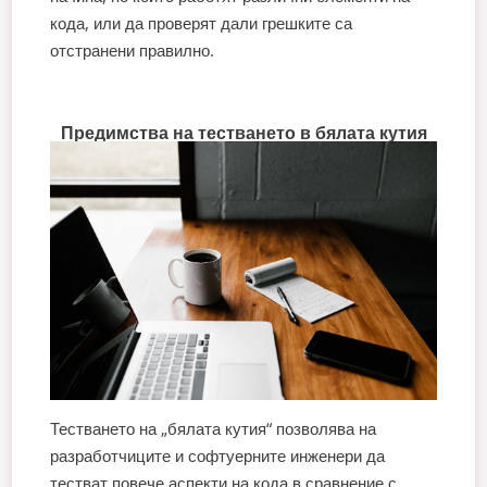
кода, или да проверят дали грешките са
отстранени правилно.
Предимства на тестването в бялата кутия
Тестването на „бялата кутия“ позволява на
разработчиците и софтуерните инженери да
тестват повече аспекти на кода в сравнение с