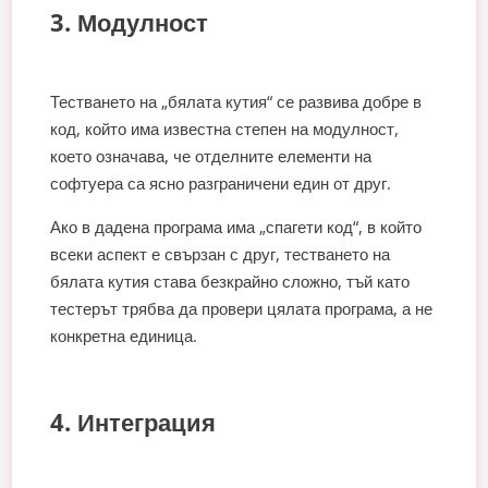
3. Модулност
Тестването на „бялата кутия“ се развива добре в
код, който има известна степен на модулност,
което означава, че отделните елементи на
софтуера са ясно разграничени един от друг.
Ако в дадена програма има „спагети код“, в който
всеки аспект е свързан с друг, тестването на
бялата кутия става безкрайно сложно, тъй като
тестерът трябва да провери цялата програма, а не
конкретна единица.
4. Интеграция