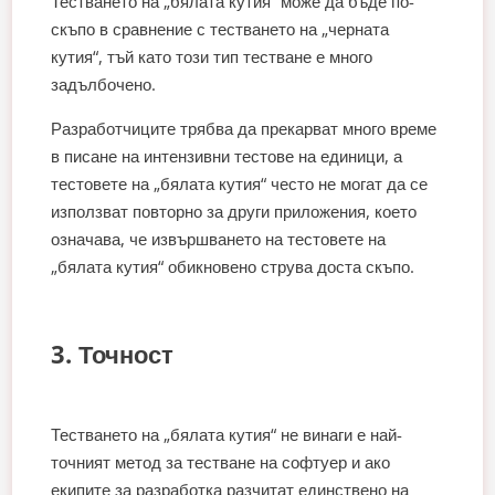
Тестването на „бялата кутия“ може да бъде по-
скъпо в сравнение с тестването на „черната
кутия“, тъй като този тип тестване е много
задълбочено.
Разработчиците трябва да прекарват много време
в писане на интензивни тестове на единици, а
тестовете на „бялата кутия“ често не могат да се
използват повторно за други приложения, което
означава, че извършването на тестовете на
„бялата кутия“ обикновено струва доста скъпо.
3. Точност
Тестването на „бялата кутия“ не винаги е най-
точният метод за тестване на софтуер и ако
екипите за разработка разчитат единствено на