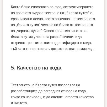
Както беше споменато по-горе, автоматизирането
на повечето видове тестване на „бялата кутия“ е
сравнително лесно, което означава, че тестването
на „бялата кутия“ често е по-бързо от тестването
на „черната кутия“. Освен това тестването на
бялата кутия улеснява разработчиците да
откриват грешките, които идентифицират в кода,
тъй като те ги откриват, докато тестват самия код.
5. Качество на кода
Тестването на бялата кутия позволява на
разработчиците да погледнат отново на кода,
който са написали, и да оценят неговото качество
и чистота.