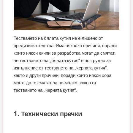
Тестването на бялата кутия не е лишено от
предизвикателства. Има няколко причини, поради
които някои екипи за разработка могат да смятат,
че тестването на „бялата кутия“ е по-трудно за
изпълнение от тестването на „черната кутия“,
както и други причини, поради които някои хора
могат да го смятат за по-малко важно от
тестването на „черната кутия“.
1. Технически пречки