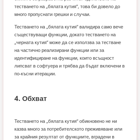
тестването на „бялата кутия“, това би довело до
много пропуснати грешки и случаи.
Тестването на „бялата кутия“ валидира само вече
съществуващи функции, докато тестването на
„черната кутия“ може да се използва за тестване
на частично реализирани функции или за
идентифициране на функции, които всъщност
липсват в софтуера и трябва да бъдат включени в
по-късни итерации.
4. Обхват
Тестването на „бялата кутия“ обикновено не ни
казва много за потребителското преживяване или
за крайния резултат от функциите, вградени в