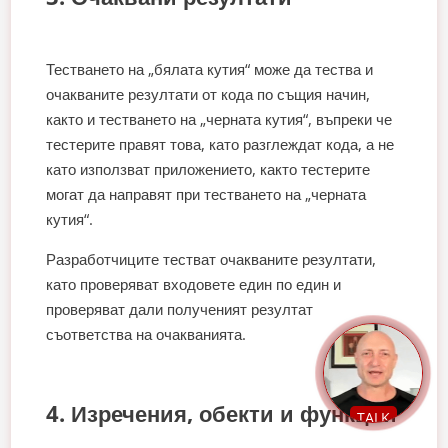
Тестването на „бялата кутия“ може да тества и
очакваните резултати от кода по същия начин,
както и тестването на „черната кутия“, въпреки че
тестерите правят това, като разглеждат кода, а не
като използват приложението, както тестерите
могат да направят при тестването на „черната
кутия“.
Разработчиците тестват очакваните резултати,
като проверяват входовете един по един и
проверяват дали полученият резултат
съответства на очакванията.
4. Изречения, обекти и функции
TALK