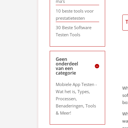
ma's
10 beste tools voor
prestatietesten
30 Beste Software
Testen Tools
Geen
onderdeel
van een
categorie
Mobiele App Testen -
Wh
Wat het is, Types,
so
Processen,
bo
Benaderingen, Tools
& Meer!
Wh
wa
pr