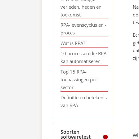
verleden, heden en
Na
toekomst
do
te
RPA-levenscyclus en -
proces
Ec
ge
Wat is RPA?
da
10 processen die RPA
zi
kan automatiseren
Top 15 RPA-
toepassingen per
sector
Definitie en betekenis
van RPA
Soorten
Wh
softwaretest