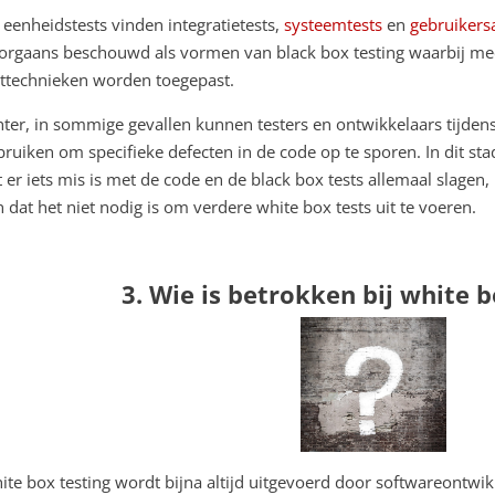
 eenheidstests vinden integratietests,
systeemtests
en
gebruikersa
orgaans beschouwd als vormen van black box testing waarbij mees
sttechnieken worden toegepast.
hter, in sommige gevallen kunnen testers en ontwikkelaars tijdens
bruiken om specifieke defecten in de code op te sporen. In dit sta
t er iets mis is met de code en de black box tests allemaal slage
jn dat het niet nodig is om verdere white box tests uit te voeren.
3. Wie is betrokken bij white b
ite box testing wordt bijna altijd uitgevoerd door softwareontwik