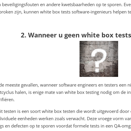
 beveiligingsfouten en andere kwetsbaarheden op te sporen. Eve
broken zijn, kunnen white box tests software-ingenieurs helpen te
2. Wanneer u geen white box tests
 de meeste gevallen, wanneer software engineers en testers een 
stcyclus halen, is enige mate van white box testing nodig om de i
ifiëren.
it testen is een soort white box testen die wordt uitgevoerd door
dividuele eenheden werken zoals verwacht. Deze vroege vorm van t
gs en defecten op te sporen voordat formele tests in een QA-omg