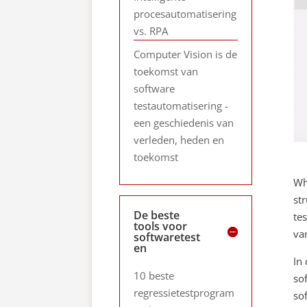
procesautomatisering
vs. RPA
Computer Vision is de
toekomst van
software
testautomatisering -
een geschiedenis van
verleden, heden en
toekomst
Wh
st
De beste
te
tools voor
va
softwaretest
en
In
10 beste
so
regressietestprogram
so