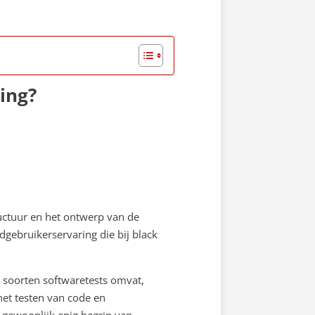
ting?
ructuur en het ontwerp van de
ndgebruikerservaring die bij black
e soorten softwaretests omvat,
het testen van code en
 gewoonlijk enig begrip van