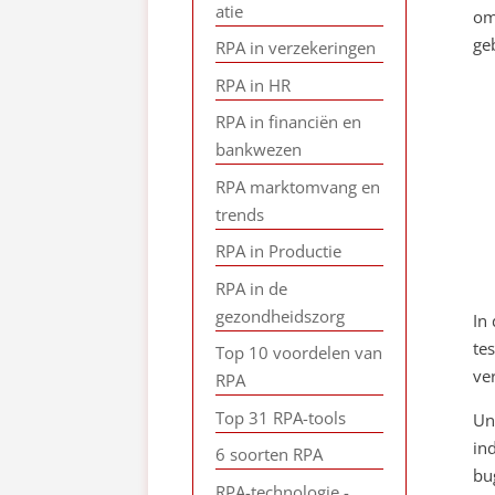
atie
om
ge
RPA in verzekeringen
RPA in HR
RPA in financiën en
bankwezen
RPA marktomvang en
trends
RPA in Productie
RPA in de
gezondheidszorg
In
te
Top 10 voordelen van
ver
RPA
Top 31 RPA-tools
Un
in
6 soorten RPA
bu
RPA-technologie -