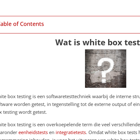
Table of Contents
Wat is white box tes
ite box testing is een softwaretesttechniek waarbij de interne st
ftware worden getest, in tegenstelling tot de externe output of ei
x testing wordt getest.
ite box testing is een overkoepelende term die veel verschillend
aronder
eenheidstests
en
integratietests
. Omdat white box tests 
ogrammering inhouden, is voor het uitvoeren van white box tests