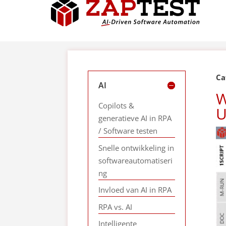
Ca
AI
W
Copilots &
U
generatieve AI in RPA
/ Software testen
Snelle ontwikkeling in
softwareautomatiseri
ng
Invloed van AI in RPA
RPA vs. AI
Intelligente