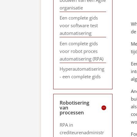
organisatie
Een complete gids
Wh
voor software test
de
automatisering
Een complete gids
Me
voor robot proces
tij
automatisering (RPA)
Ee
Hyperautomatisering
in
- een complete gids
al
An
bu
Robotisering
al
van
processen
co
wo
RPA in
crediteurenadministr
Fo