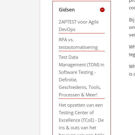
co
Gidsen
Bi
ZAPTEST voor Agile
on
DevOps
ve
RPA vs.
Wh
testautomatisering
teg
Test Data
Management (TDM) in
Wh
Software Testing -
is
Definitie,
Geschiedenis, Tools,
Processen & Meer!
Het opzetten van een
Testing Center of
Excellence (TCoE) - De
ins & outs van het
bouwen van een Agile