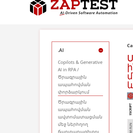
Ca
.AI
Ս
Copilots & Generative
ի
AI in RPA /
մ
Ծրագրային
և
ապահովման
փորձարկում
Ծրագրային
ապահովման
ավտոմատացման
մեջ ներհղող
ճարտարագիտու