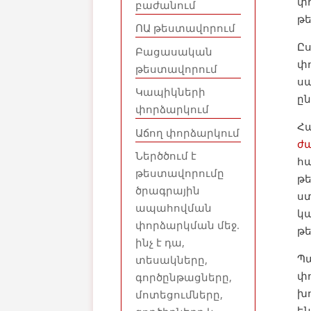
փո
բաժանում
թ
ՈԱ թեստավորում
Ը
Բացասական
փո
թեստավորում
սպ
Կապիկների
ըն
փորձարկում
Հ
Աճող փորձարկում
ժ
Ներծծում է
հ
թեստավորումը
թե
ծրագրային
ստ
ապահովման
կ
փորձարկման մեջ.
թե
ինչ է դա,
Պ
տեսակները,
փո
գործընթացները,
խո
մոտեցումները,
են