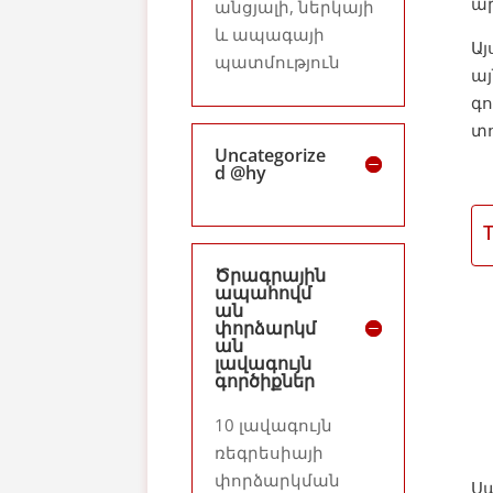
ար
անցյալի, ներկայի
և ապագայի
Այ
պատմություն
այ
գո
տ
Uncategorize
d @hy
Ծրագրային
ապահովմ
ան
փորձարկմ
ան
լավագույն
գործիքներ
10 լավագույն
ռեգրեսիայի
փորձարկման
Ս