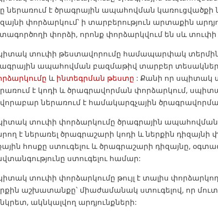
ը ներառում է ծրագրային ապահովման կառուցվածքի 
զայնի փորձարկում՝ ի տարբերություն արտաքին արդյ
տագործողի փորձի, որոնք փորձարկվում են սև տուփի
պիտակ տուփի թեստավորումը համապարփակ տերմին է,
րագրային ապահովման բազմաթիվ տարբեր տեսակներ,
որձարկումը
և
ինտեգրման թեստը
: Քանի որ սպիտակ 
երառում է կոդի և ծրագրավորման փորձարկում, սպի
ովորաբար ներառում է համակարգչային ծրագրավորմա
պիտակ տուփի փորձարկումը ծրագրային ապահովման
րող է ներառել ծրագրաշարի կոդի և ներքին դիզայնի 
քային հոսքը ստուգելու և ծրագրաշարի դիզայնը, օգտագ
վտանգությունը ստուգելու համար:
իտակ տուփի փորձարկումը թույլ է տալիս փորձարկո
րքին աշխատանքը՝ միաժամանակ ստուգելով, որ մուտ
նկրետ, ակնկալվող արդյունքների: