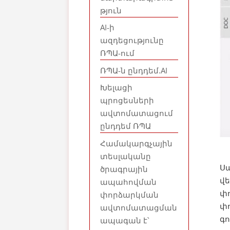
թյուն
AI-ի
ազդեցությունը
ՌՊԱ-ում
ՌՊԱ-ն ընդդեմ.AI
Խելացի
պրոցեսների
ավտոմատացում
ընդդեմ ՌՊԱ
Համակարգչային
տեսլականը
Ս
ծրագրային
վ
ապահովման
փո
փորձարկման
փո
ավտոմատացման
գո
ապագան է՝