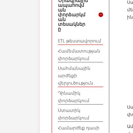
Ծրագրային
Ս
ապահովմ
մե
ան
փորձարկմ
ին
ան
տեսակներ
ը
ETL թեստավորում
Համեմատության
փորձարկում
Սահմանային
արժեքի
վերլուծություն
Դինամիկ
փորձարկում
Ս
Ստատիկ
փո
փորձարկում
Ամ
Համարժեք դասի