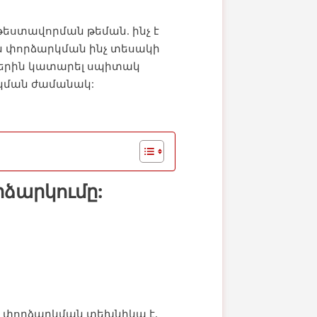
թեստավորման թեման. ինչ է
ան փորձարկման ինչ տեսակի
ղներին կատարել սպիտակ
կման ժամանակ:
րձարկումը:
 փորձարկման տեխնիկա է,