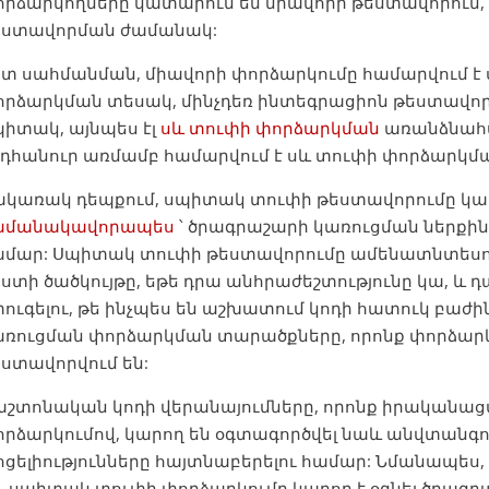
րձարկողները կատարում են միավորի թեստավորում, ի
եստավորման ժամանակ:
ստ սահմանման, միավորի փորձարկումը համարվում 
րձարկման տեսակ, մինչդեռ ինտեգրացիոն թեստավորո
իտակ, այնպես էլ
սև տուփի փորձարկման
առանձնահա
դհանուր առմամբ համարվում է սև տուփի փորձարկմա
ակառակ դեպքում, սպիտակ տուփի թեստավորումը կար
ամանակավորապես
՝ ծրագրաշարի կառուցման ներքի
ամար: Սպիտակ տուփի թեստավորումը ամենատնտեսող 
ստի ծածկույթը, եթե դրա անհրաժեշտությունը կա, և դա
ուգելու, թե ինչպես են աշխատում կոդի հատուկ բաժ
առուցման փորձարկման տարածքները, որոնք փորձարկո
ստավորվում են:
աշտոնական կոդի վերանայումները, որոնք իրականաց
րձարկումով, կարող են օգտագործվել նաև անվտանգութ
ցելիությունները հայտնաբերելու համար: Նմանապես,
, սպիտակ տուփի փորձարկումը կարող է օգնել ծրագ