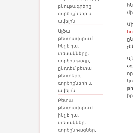
հն
բնութագրերը,
մ
գործիքները և
ավելին:
Մի
Ալֆա
հ
թեստավորում –
ըն
Ինչ է դա,
չ
տեսակները,
Այ
գործընթացը,
օգ
ընդդեմ բետա
որ
թեստերի,
կո
գործիքների և
թ
ավելին:
իր
Բետա
թեստավորում.
ինչ է դա,
տեսակներ,
գործընթացներ,