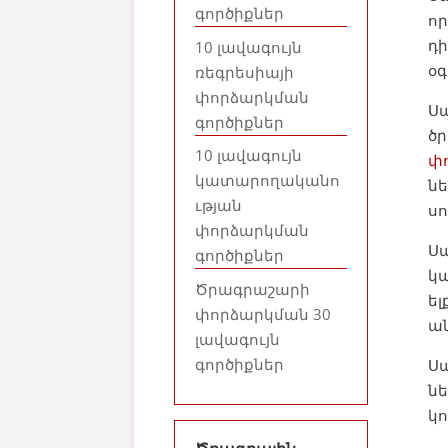
գործիքներ
որ
դի
10 լավագույն
օգ
ռեգրեսիայի
փորձարկման
Ս
գործիքներ
ծ
10 լավագույն
փ
կատարողականո
ն
ւթյան
ս
փորձարկման
Ս
գործիքներ
կա
Ծրագրաշարի
ել
փորձարկման 30
ան
լավագույն
գործիքներ
Սպ
նե
կո