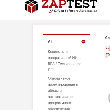
Ca
AI
Ч
Копилоты и
Р
генеративный ИИ в
RPA / Тестирование
ПО
Оперативное
проектирование в
области
автоматизации
программного
обеспечения