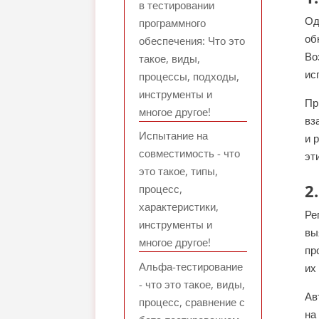
в тестировании
Од
программного
об
обеспечения: Что это
Во
такое, виды,
ис
процессы, подходы,
инструменты и
Пр
многое другое!
вз
Испытание на
и 
совместимость - что
эт
это такое, типы,
2
процесс,
характеристики,
Ре
инструменты и
вы
многое другое!
пр
Альфа-тестирование
их
- что это такое, виды,
Ав
процесс, сравнение с
на