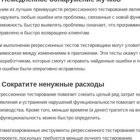
ним из лучших преимуществ регрессионного тестирования явля
наружить любые ошибки или проблемы, связанные с новой функ
зможность быстро выявлять проблемы означает, что программн
правлено и быстро возвращено клиентам.
и выполнении регрессионных тестов тестировщики могут улов
аимосвязи между изменениями в приложении. Эти тесты окажут
разработчикам, которые смогут исправить найденные ошибки и п
и ошибки были оперативно исправлены.
.
Сократите ненужные расходы
грессионное тестирование помогает снизить целый ряд затрат н
явления и устранения нарушений функциональности помогает и
оизводства. Кроме того, меньше времени (и денег) тратится на 
 функциональность можно быстро определить.
томатизированные инструменты регрессионного тестирования та
 проекте, поскольку требуется меньше ручного тестирования.