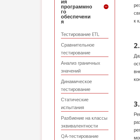
ия
ре
программно
го
св
обеспечени
к 
я
Тестирование ETL
2
Сравнительное
тестирование
Да
Анализ граничных
ос
значений
вн
ко
Динамическое
тестирование
Статические
3
испытания
Ре
Разбиение на классы
ра
эквивалентности
ре
QA-тестирование
мо