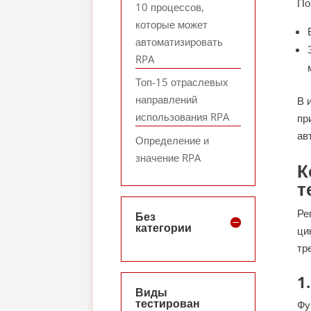
По
10 процессов,
которые может
автоматизировать
RPA
Топ-15 отраслевых
направлений
В 
использования RPA
пр
ав
Определение и
значение RPA
К
т
Ре
Без
категории
ци
тр
1
Виды
тестирован
Фу