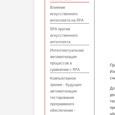
Влияние
искусственного
интеллекта на RPA
RPA против
искусственного
интеллекта
Интеллектуальная
автоматизация
процессов в
Пр
сравнении с RPA
Из
сн
Компьютерное
зрение - будущее
Дл
автоматизации
де
тестирования
те
программного
пр
обеспечения -
об