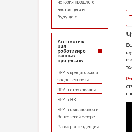
история прошлого,
настоящего и
будущего
Ч
Автоматиза
Ес
ция
роботизиро
фу
ванных
из
процессов
та
RPA в кредиторской
Ре
задолженности
ст
RPA в страховании
оц
RPA в HR
RPA в финансовой и
банковской сфере
Размер и тенденции