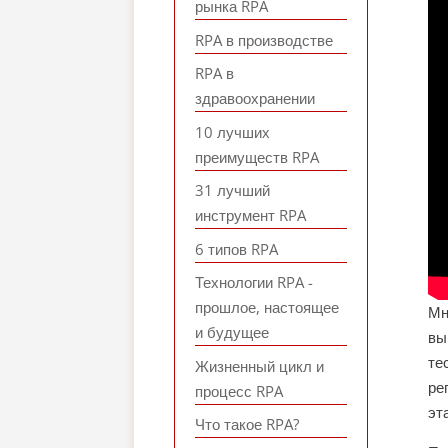
рынка RPA
RPA в производстве
RPA в
здравоохранении
10 лучших
преимуществ RPA
31 лучший
инструмент RPA
6 типов RPA
Технологии RPA -
прошлое, настоящее
Мн
и будущее
вы
те
Жизненный цикл и
ре
процесс RPA
эт
Что такое RPA?