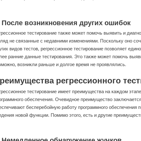
.
После возникновения других ошибок
грессионное тестирование также может помочь выявить и диагн
гляд не связанные с недавними изменениями. Поскольку оно соч
угих видов тестов, регрессионное тестирование позволяет един
лее ранние данные тестирования. Это также может помочь выяв
зможно, возникли раньше и долгое время не проявлялись.
реимущества регрессионного тес
грессионное тестирование имеет преимущества на каждом этапе
ограммного обеспечения. Очевидное преимущество заключается 
еспечивают бесперебойную работу программного обеспечения п
едения новой функции. Помимо этого, есть и другие преимущест
.
Немедленное обнаружение жучков