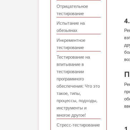
Отрицательное
тестирование
4
Испытание на
обезьянах
Ре
вз
Инкрементное
др
тестирование
бо
Тестирование на
во
впитывание в
тестировании
П
программного
Ре
обеспечения: Что это
пр
такое, типы,
об
процессы, подходы,
вв
инструменты и
многое другое!
Стресс-тестирование
1