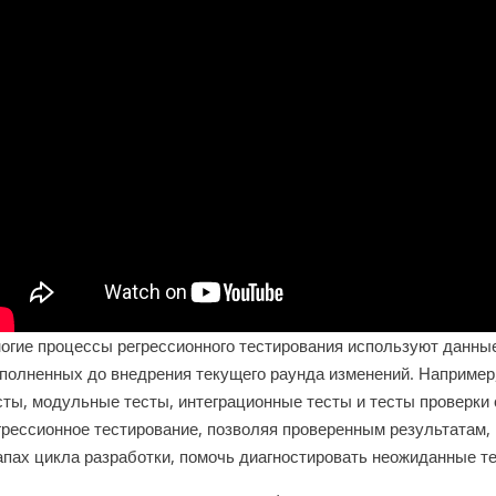
огие процессы регрессионного тестирования используют данные
полненных до внедрения текущего раунда изменений. Наприме
сты, модульные тесты, интеграционные тесты и тесты проверки 
грессионное тестирование, позволяя проверенным результатам,
апах цикла разработки, помочь диагностировать неожиданные т