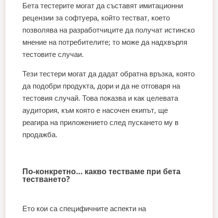
Бета тестерите могат да съставят имитационни
рецензии за софтуера, който тестват, което
позволява на разработчиците да получат истинско
мнение на потребителите; то може да надхвърля
тестовите случаи.
Тези тестери могат да дадат обратна връзка, която
да подобри продукта, дори и да не отговаря на
тестовия случай. Това показва и как целевата
аудитория, към която е насочен екипът, ще
реагира на приложението след пускането му в
продажба.
По-конкретно… какво тестваме при бета
тестването?
Ето кои са специфичните аспекти на