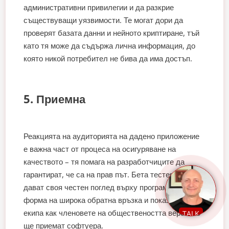
административни привилегии и да разкрие
съществуващи уязвимости. Те могат дори да
проверят базата данни и нейното криптиране, тъй
като тя може да съдържа лична информация, до
която никой потребител не бива да има достъп.
5. Приемна
Реакцията на аудиторията на дадено приложение
е важна част от процеса на осигуряване на
качеството – тя помага на разработчиците да
гарантират, че са на прав път. Бета тестерите
дават своя честен поглед върху програмата като
форма на широка обратна връзка и показват на
екипа как членовете на обществеността вероятно
TALK
ще приемат софтуера.