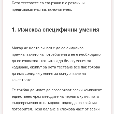
Бета тестовете са свързани и с различни
предизвикателства, включително:
1. Изисква специфични умения
Макар че целта винаги е да се симулира
преживяването на потребителя и не е необходимо
да се използват каквито и да било умения за
кодиране, екипът за бета тестване все пак трябва
да има солидни умения за осигуряване на
качеството.
Те трябва да могат да проверяват всеки компонент
единствено чрез методите на черната кутия, като
същевременно въплъщават подхода на крайния
потребител. Този баланс е ключова част от всеки