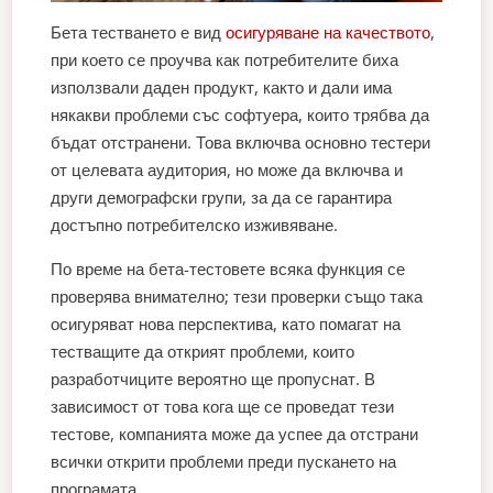
Бета тестването е вид
осигуряване на качеството
,
при което се проучва как потребителите биха
използвали даден продукт, както и дали има
някакви проблеми със софтуера, които трябва да
бъдат отстранени. Това включва основно тестери
от целевата аудитория, но може да включва и
други демографски групи, за да се гарантира
достъпно потребителско изживяване.
По време на бета-тестовете всяка функция се
проверява внимателно; тези проверки също така
осигуряват нова перспектива, като помагат на
тестващите да открият проблеми, които
разработчиците вероятно ще пропуснат. В
зависимост от това кога ще се проведат тези
тестове, компанията може да успее да отстрани
всички открити проблеми преди пускането на
програмата.