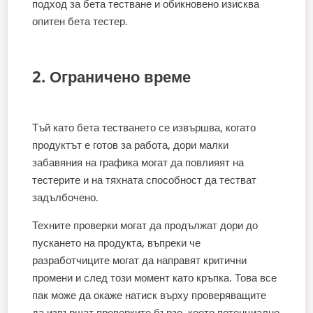
подход за бета тестване и обикновено изисква
опитен бета тестер.
2. Ограничено време
Тъй като бета тестването се извършва, когато
продуктът е готов за работа, дори малки
забавяния на графика могат да повлияят на
тестерите и на тяхната способност да тестват
задълбочено.
Техните проверки могат да продължат дори до
пускането на продукта, въпреки че
разработчиците могат да направят критични
промени и след този момент като кръпка. Това все
пак може да окаже натиск върху проверяващите
да извършат проверките бързо, което потенциално