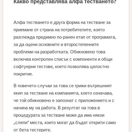
Какво представлява алфа тестването?
Алфа тестването е друга форма на тестване за
приемане от страна на потребителите, която
разглежда предимно по-ранен етап от програмата,
за да оцени основните и второстепенните
проблеми на разработката. Обикновено това
включва контролен списък с компоненти и общи
софтуерни тестове, което позволява цялостно
покритие.
В повечето случаи за това се грижи вътрешният
екип за тестване на компанията, което означава,
че той обикновено е запознат с приложението и с
начина му на работа. В резултат на това в
процедурата за тестване може да има някои
„слепи“ места, които могат да бъдат открити само
от бета тестерите.