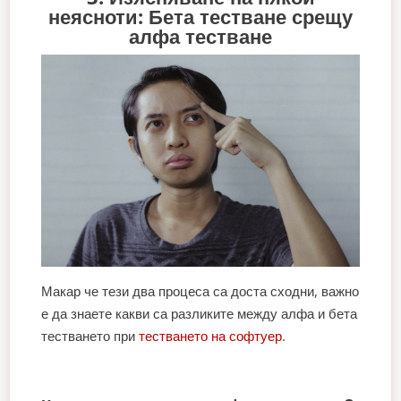
неясноти: Бета тестване срещу
алфа тестване
Макар че тези два процеса са доста сходни, важно
е да знаете какви са разликите между алфа и бета
тестването при
тестването на софтуер
.