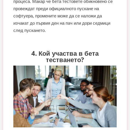
процеса. Макар че бета тестовете обикновено се
провеждат преди официалното пускане на
софтуера, промените може да се наложи да
изчакат до първия ден на пач или дори седмици
след пускането.
4. Кой участва в бета
тестването?