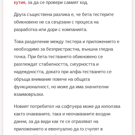
кутия,
за да се провери самият код.
Друга съществена разлика е, че бета тестерите
обикновено не са свързани с процеса на
разработка или дори с компанията.
Това разделение между тестера и приложението е
необходимо за безпристрастна, външна гледна
точка. При бета-тестването обикновено се
разглеждат стабилността, сигурността и
надеждността, докато при алфа-тестването се
обръща внимание повече на общата
функционалност, но може да има значителни
взаимовръзки.
Новият потребител на софтуера може да използва
както очакваните, така и неочакваните входни
данни, за да види как те се отразяват на
приложението и евентуално да го счупят в