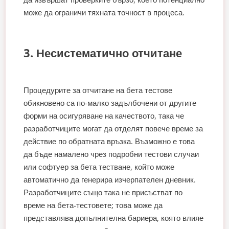
може да ограничи тяхната точност в процеса.
3. Несистематично отчитане
Процедурите за отчитане на бета тестове
обикновено са по-малко задълбочени от другите
форми на осигуряване на качеството, така че
разработчиците могат да отделят повече време за
действие по обратната връзка. Възможно е това
да бъде намалено чрез подробни тестови случаи
или софтуер за бета тестване, който може
автоматично да генерира изчерпателен дневник.
Разработчиците също така не присъстват по
време на бета-тестовете; това може да
представлява допълнителна бариера, която влияе