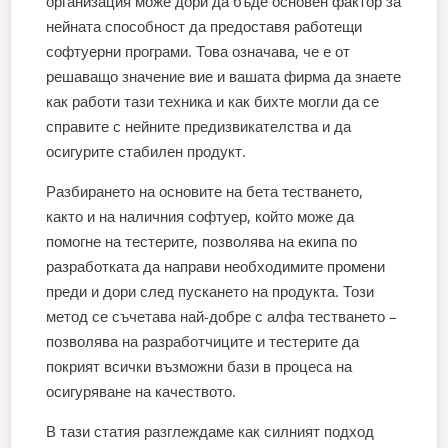
организация може дори да бъде основен фактор за
нейната способност да предоставя работещи
софтуерни програми. Това означава, че е от
решаващо значение вие и вашата фирма да знаете
как работи тази техника и как бихте могли да се
справите с нейните предизвикателства и да
осигурите стабилен продукт.
Разбирането на основите на бета тестването,
както и на наличния софтуер, който може да
помогне на тестерите, позволява на екипа по
разработката да направи необходимите промени
преди и дори след пускането на продукта. Този
метод се съчетава най-добре с алфа тестването –
позволява на разработчиците и тестерите да
покрият всички възможни бази в процеса на
осигуряване на качеството.
В тази статия разглеждаме как силният подход