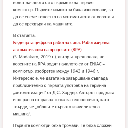
водят началото си от времето на първия
компютър. Първите компютри бяха използвани, за
да се снеме тежестта на математиката от хората и
да се прехвърли на машините.
В статията.
Бъдещата цифрова работна сила: Роботизирана
автоматизация на процесите (RPA)
(S. Madakam, 2019 г.), авторът предполага, че
корените на RPA водят началото си от ENIAC –
компютър, изобретен между 1943 и 1946 г.
Интересно е, че датата на завършване съвпада
приблизително с първата употреба на термина
„автоматизация“ от Д.С. Хардер. Авторът предлага
и по-ранна отправна точка за технологията, като
твърди, че „абакът е първата изчислителна
машина“.
Първите компютри бяха тромави. Те бяха сложни