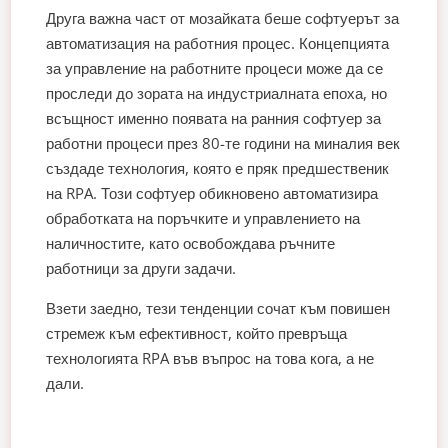
Друга важна част от мозайката беше софтуерът за
автоматизация на работния процес. Концепцията
за управление на работните процеси може да се
проследи до зората на индустриалната епоха, но
всъщност именно появата на ранния софтуер за
работни процеси през 80-те години на миналия век
създаде технология, която е пряк предшественик
на RPA. Този софтуер обикновено автоматизира
обработката на поръчките и управлението на
наличностите, като освобождава ръчните
работници за други задачи.
Взети заедно, тези тенденции сочат към повишен
стремеж към ефективност, който превръща
технологията RPA във въпрос на това кога, а не
дали.