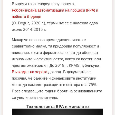
Въпреки това, според проучването,
Роботизирана автоматизация на процеси (RPA) и
нейното бъдеще
(O. Doguc, 2020 г.), терминът се е наложил едва
около 2014-2015 г.
Макар че по онова време дисциплината е
сравнително малка, тя придобива популярност и
внимание, когато фирмите започват да обявяват
икономиите и ефективността, които са постигнали
чрез автоматизация. До 2018 г. KPMG публикува
Възходът на хората
доклад. В документа се
посочва, че банките и финансовите институции
могат да намалят разходите в сектора със 75%.
През следващите години броят на осиновяванията
се увеличава значително.
Технологията RPA в миналото