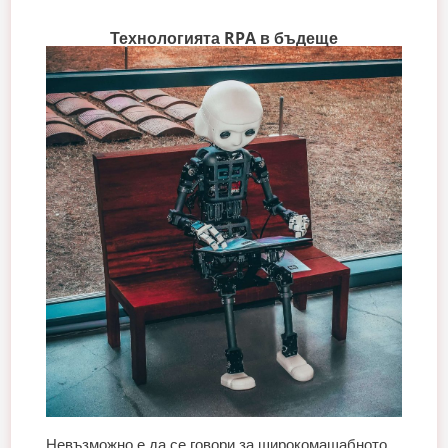
Технологията RPA в бъдеще
Невъзможно е да се говори за широкомащабното