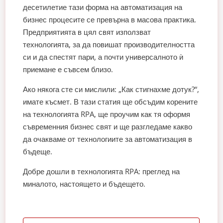
десетилетие тази форма на автоматизация на
бизнес процесите се превърна в масова практика.
Предприятията в цял свят използват
технологията, за да повишат производителността
си и да спестят пари, а почти универсалното ѝ
приемане е съвсем близо.
Ако някога сте си мислили: „Как стигнахме дотук?“,
имате късмет. В тази статия ще обсъдим корените
на технологията RPA, ще проучим как тя оформя
съвременния бизнес свят и ще разгледаме какво
да очакваме от технологиите за автоматизация в
бъдеще.
Добре дошли в технологията RPA: преглед на
миналото, настоящето и бъдещето.