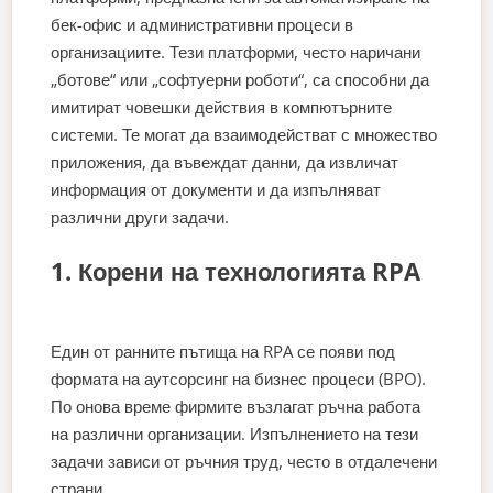
бек-офис и административни процеси в
организациите. Тези платформи, често наричани
„ботове“ или „софтуерни роботи“, са способни да
имитират човешки действия в компютърните
системи. Те могат да взаимодействат с множество
приложения, да въвеждат данни, да извличат
информация от документи и да изпълняват
различни други задачи.
1. Корени на технологията RPA
Един от ранните пътища на RPA се появи под
формата на аутсорсинг на бизнес процеси (BPO).
По онова време фирмите възлагат ръчна работа
на различни организации. Изпълнението на тези
задачи зависи от ръчния труд, често в отдалечени
страни.