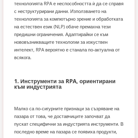
технологията RPA е неспособността ѝ да се справя
с неструктурирани данни. Използването на
технологията за компютърно зрение и обработката
на естествен език (NLP) обаче премахна тези
предишни ограничения. Адаптирайки се към
нововъзникващите технологии за изкуствен
интелект, RPA вероятно е станала по-актуална от
всякога.
1. Инструменти за RPA, ориентирани
към индустрията
Малко са по-сигурните признаци за съзряване на
пазара от това, че доставчиците започват да
пускат специфични за индустрията инструменти. В
последно време на пазара се появиха продукти,