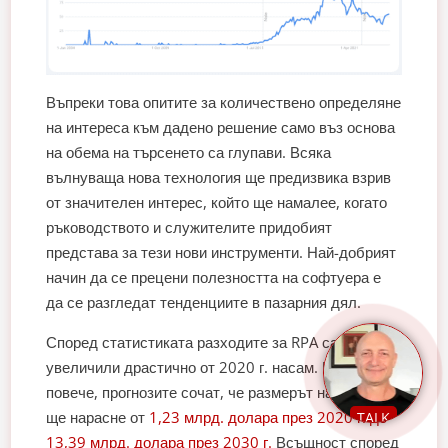
Въпреки това опитите за количествено определяне
на интереса към дадено решение само въз основа
на обема на търсенето са глупави. Всяка
вълнуваща нова технология ще предизвика взрив
от значителен интерес, който ще намалее, когато
ръководството и служителите придобият
представа за тези нови инструменти. Най-добрият
начин да се прецени полезността на софтуера е
да се разгледат тенденциите в пазарния дял.
Според статистиката разходите за RPA са се
увеличили драстично от 2020 г. насам. Нещо
повече, прогнозите сочат, че размерът на пазара
ще нарасне от
1,23 млрд. долара през 2020 г. до
TALK
13,39 млрд. долара през 2030 г.
Всъщност според