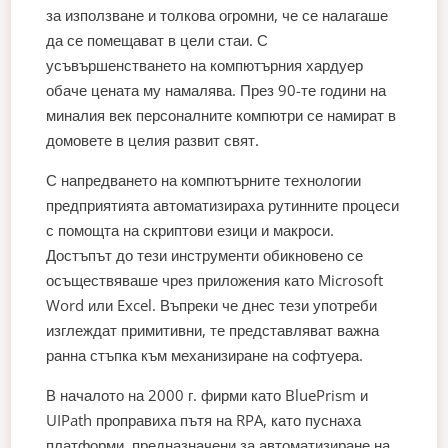
за използване и толкова огромни, че се налагаше
да се помещават в цели стаи. С
усъвършенстването на компютърния хардуер
обаче цената му намалява. През 90-те години на
миналия век персоналните компютри се намират в
домовете в целия развит свят.
С напредването на компютърните технологии
предприятията автоматизираха рутинните процеси
с помощта на скриптови езици и макроси.
Достъпът до тези инструменти обикновено се
осъществяваше чрез приложения като Microsoft
Word или Excel. Въпреки че днес тези употреби
изглеждат примитивни, те представляват важна
ранна стъпка към механизиране на софтуера.
В началото на 2000 г. фирми като BluePrism и
UIPath проправиха пътя на RPA, като пуснаха
платформи, предназначени за автоматизиране на