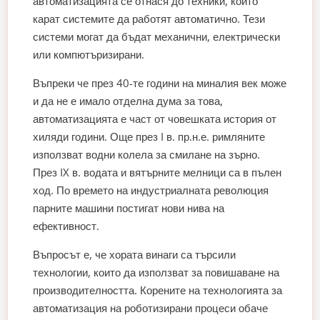
автоматизацията се отнася до техники, които
карат системите да работят автоматично. Тези
системи могат да бъдат механични, електрически
или компютъризирани.
Въпреки че през 40-те години на миналия век може
и да не е имало отделна дума за това,
автоматизацията е част от човешката история от
хиляди години. Още през I в. пр.н.е. римляните
използват водни колела за смилане на зърно.
През IX в. водата и вятърните мелници са в пълен
ход. По времето на индустриалната революция
парните машини постигат нови нива на
ефективност.
Въпросът е, че хората винаги са търсили
технологии, които да използват за повишаване на
производителността. Корените на технологията за
автоматизация на роботизирани процеси обаче