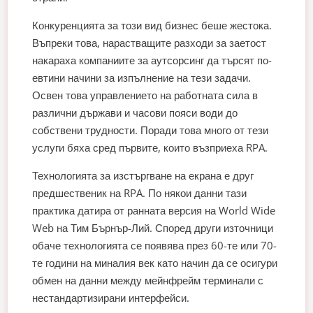
Конкуренцията за този вид бизнес беше жестока.
Въпреки това, нарастващите разходи за заетост
накараха компаниите за аутсорсинг да търсят по-
евтини начини за изпълнение на тези задачи.
Освен това управлението на работната сила в
различни държави и часови пояси води до
собствени трудности. Поради това много от тези
услуги бяха сред първите, които възприеха RPA.
Технологията за изстъргване на екрана е друг
предшественик на RPA. По някои данни тази
практика датира от ранната версия на World Wide
Web на Тим Бърнър-Лий. Според други източници
обаче технологията се появява през 60-те или 70-
те години на миналия век като начин да се осигури
обмен на данни между мейнфрейм терминали с
нестандартизирани интерфейси.