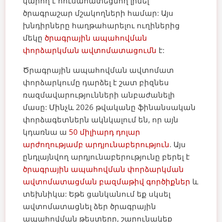
կարող է հուսահատեցնող լինել
ծրագրաշար մշակողների համար: Այս
խնդիրները հաղթահարելու ուղիներից
մեկը
ծրագրային ապահովման
փորձարկման ավտոմատացումն
է:
Ծրագրային ապահովման ավտոմատ
փորձարկումը դարձել է շատ բիզնես
ռազմավարությունների անբաժանելի
մասը: Մինչև 2026 թվականը ֆինանսական
փորձագետներն ակնկալում են, որ այն
կդառնա ա
50 միլիարդ դոլար
արժողությամբ արդյունաբերություն
. Այս
ընդլայնվող արդյունաբերությունը բերել է
ծրագրային ապահովման փորձարկման
ավտոմատացման բազմաթիվ գործիքներ
և
տեխնիկա:
Եթե ցանկանում եք սկսել
ավտոմատացնել ձեր ծրագրային
ապահովման թեստերը, շարունակեք