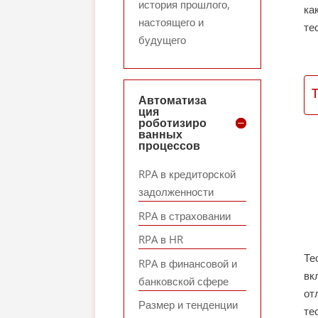
история прошлого,
ка
настоящего и
те
будущего
Автоматиза
ция
роботизиро
ванных
процессов
RPA в кредиторской
задолженности
RPA в страховании
RPA в HR
Те
RPA в финансовой и
вк
банковской сфере
от
Размер и тенденции
те