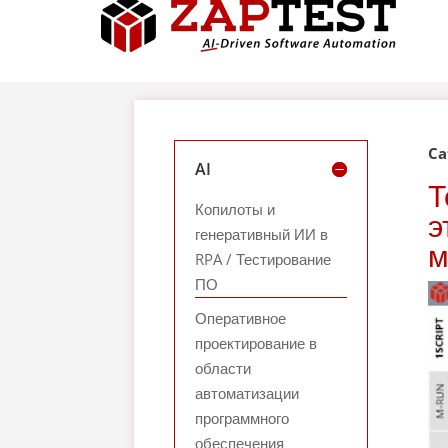
Ca
AI
Т
Копилоты и
э
генеративный ИИ в
м
RPA / Тестирование
ПО
Оперативное
проектирование в
области
автоматизации
программного
обеспечения