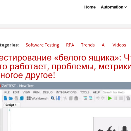
Home
Automation
tegories:
Software Testing
RPA
Trends
AI
Videos
естирование «белого ящика»: Чт
то работает, проблемы, метрик
ногое другое!