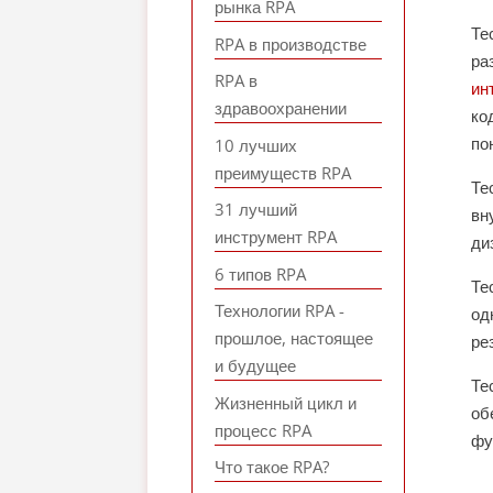
рынка RPA
Те
RPA в производстве
ра
RPA в
ин
здравоохранении
ко
по
10 лучших
преимуществ RPA
Те
31 лучший
вн
инструмент RPA
ди
6 типов RPA
Те
Технологии RPA -
од
прошлое, настоящее
ре
и будущее
Те
Жизненный цикл и
об
процесс RPA
фу
Что такое RPA?