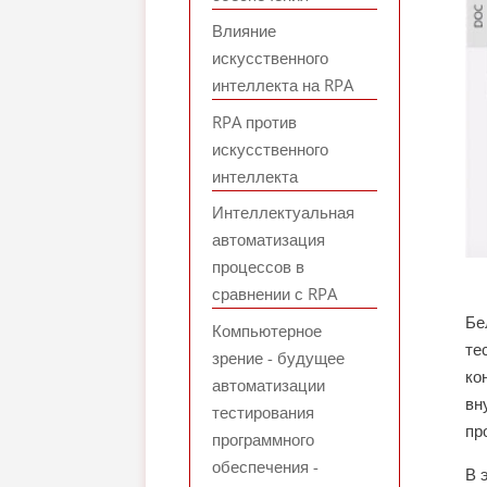
Влияние
искусственного
интеллекта на RPA
RPA против
искусственного
интеллекта
Интеллектуальная
автоматизация
процессов в
сравнении с RPA
Бе
Компьютерное
те
зрение - будущее
ко
автоматизации
вн
тестирования
пр
программного
обеспечения -
В 