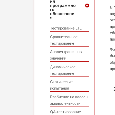
ия
программно
В 
го
обеспечени
вн
я
эк
пр
Тестирование ETL
сб
Сравнительное
пр
тестирование
Фо
Анализ граничных
бы
значений
об
Динамическое
пр
тестирование
Статические
испытания
Разбиение на классы
эквивалентности
QA-тестирование