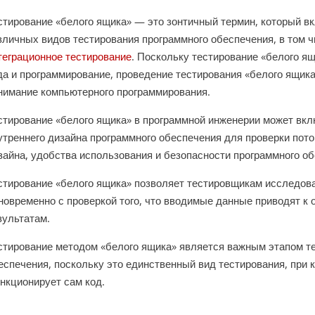
стирование «белого ящика» — это зонтичный термин, который в
зличных видов тестирования программного обеспечения, в том 
теграционное тестирование
. Поскольку тестирование «белого я
да и программирование, проведение тестирования «белого ящик
нимание компьютерного программирования.
стирование «белого ящика» в программной инженерии может вкл
утреннего дизайна программного обеспечения для проверки пото
зайна, удобства использования и безопасности программного об
стирование «белого ящика» позволяет тестировщикам исследов
новременно с проверкой того, что вводимые данные приводят 
зультатам.
стирование методом «белого ящика» является важным этапом т
еспечения, поскольку это единственный вид тестирования, при 
нкционирует сам код.