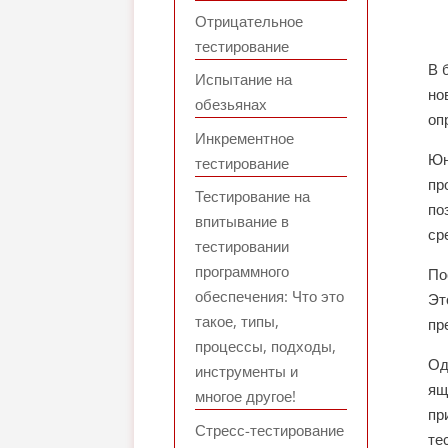
Отрицательное
тестирование
В 
Испытание на
но
обезьянах
оп
Инкрементное
Юн
тестирование
пр
Тестирование на
по
впитывание в
ср
тестировании
программного
По
обеспечения: Что это
Эт
такое, типы,
пр
процессы, подходы,
Од
инструменты и
ящ
многое другое!
пр
Стресс-тестирование
те