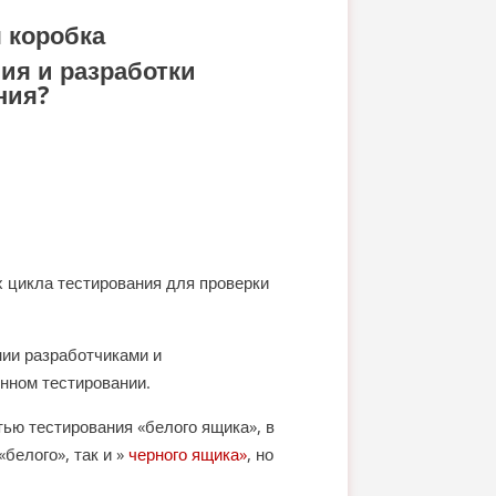
я коробка
ия и разработки
ния?
х цикла тестирования для проверки
нии разработчиками и
онном тестировании.
ью тестирования «белого ящика», в
белого», так и »
черного ящика»
, но