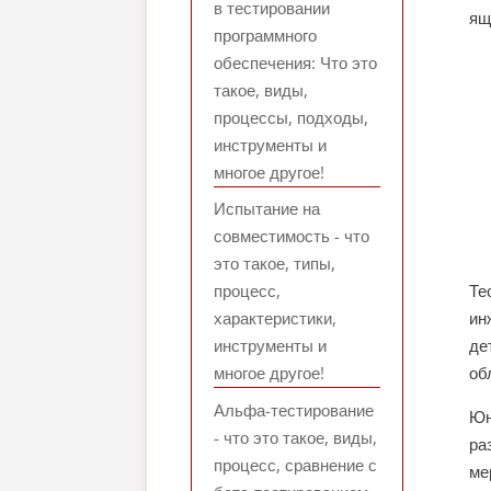
в тестировании
ящ
программного
обеспечения: Что это
такое, виды,
процессы, подходы,
инструменты и
многое другое!
Испытание на
совместимость - что
это такое, типы,
процесс,
Те
характеристики,
ин
инструменты и
де
многое другое!
об
Альфа-тестирование
Юн
- что это такое, виды,
ра
процесс, сравнение с
ме