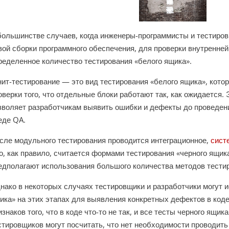
большинстве случаев, когда инженеры-программисты и тестиров
вой сборки программного обеспечения, для проверки внутренней
ределенное количество тестирования «белого ящика».
ит-тестирование — это вид тестирования «белого ящика», кото
оверки того, что отдельные блоки работают так, как ожидается. 
зволяет разработчикам выявить ошибки и дефекты до проведен
еде QA.
сле модульного тестирования проводится интеграционное,
сист
о, как правило, считается формами тестирования «черного ящик
едполагают использования большого количества методов тестир
нако в некоторых случаях тестировщики и разработчики могут 
ика» на этих этапах для выявления конкретных дефектов в коде.
изнаков того, что в коде что-то не так, и все тесты черного ящи
стировщиков могут посчитать, что нет необходимости проводит