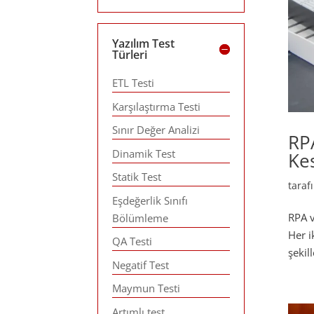
Yazılım Test
Türleri
ETL Testi
Karşılaştırma Testi
Sınır Değer Analizi
RPA
Dinamik Test
Ke
Statik Test
tara
Eşdeğerlik Sınıfı
RPA v
Bölümleme
Her i
QA Testi
şekil
Negatif Test
Maymun Testi
Artımlı test