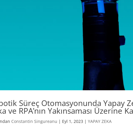
botik Süreç Otomasyonunda Yapay Zek
ka ve RPA’nın Yakınsaması Üzerine Ka
fından
Constantin Singureanu
|
Eyl 1, 2023
|
YAPAY ZEKA