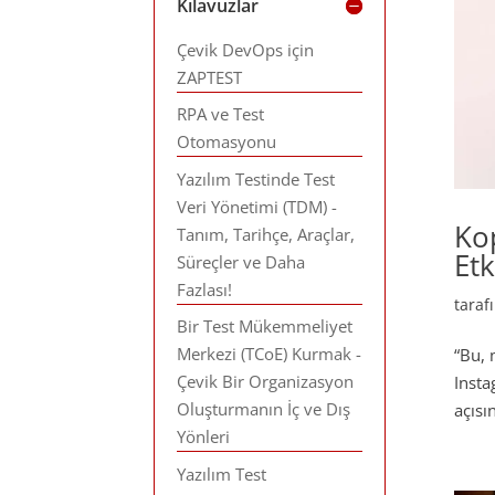
Kılavuzlar
Çevik DevOps için
ZAPTEST
RPA ve Test
Otomasyonu
Yazılım Testinde Test
Veri Yönetimi (TDM) -
Ko
Tanım, Tarihçe, Araçlar,
Et
Süreçler ve Daha
Fazlası!
tara
Bir Test Mükemmeliyet
Merkezi (TCoE) Kurmak -
“Bu, 
Çevik Bir Organizasyon
Insta
Oluşturmanın İç ve Dış
açısı
Yönleri
Yazılım Test