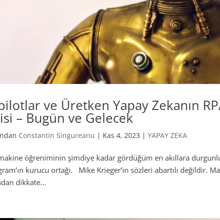
pilotlar ve Üretken Yapay Zekanın RP
kisi – Bugün ve Gelecek
fından
Constantin Singureanu
|
Kas 4, 2023
|
YAPAY ZEKA
makine öğreniminin şimdiye kadar gördüğüm en akıllara durgunlu
gram’ın kurucu ortağı. Mike Krieger’in sözleri abartılı değildir. Ma
ndan dikkate...