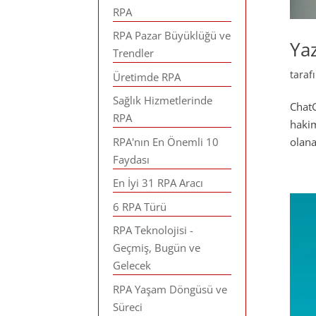
RPA
RPA Pazar Büyüklüğü ve
Ya
Trendler
tara
Üretimde RPA
Sağlık Hizmetlerinde
ChatG
RPA
hakim
RPA'nın En Önemli 10
olana
Faydası
En İyi 31 RPA Aracı
6 RPA Türü
RPA Teknolojisi -
Geçmiş, Bugün ve
Gelecek
RPA Yaşam Döngüsü ve
Süreci