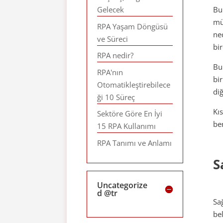
Bu
Gelecek
mü
RPA Yaşam Döngüsü
ne
ve Süreci
bi
RPA nedir?
Bu
RPA'nın
bi
Otomatikleştirebilece
diğ
ği 10 Süreç
Kı
Sektöre Göre En İyi
be
15 RPA Kullanımı
RPA Tanımı ve Anlamı
S
Uncategorize
d @tr
Sa
be