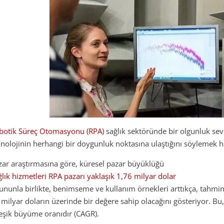
botik Süreç Otomasyonu (RPA)
sağlık sektöründe bir olgunluk sev
knolojinin herhangi bir doygunluk noktasına ulaştığını söylemek h
zar araştırmasına göre, küresel pazar büyüklüğü
ğlık hizmetleri RPA pazarı yaklaşık 1,76 milyar dolar
Bununla birlikte, benimseme ve kullanım örnekleri arttıkça, tahmin
 milyar doların üzerinde bir değere sahip olacağını gösteriyor. Bu, 
leşik büyüme oranıdır (CAGR).