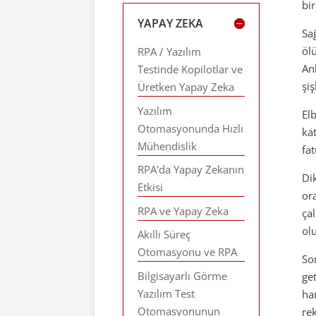
bi
YAPAY ZEKA
Sağ
öl
RPA / Yazılım
An
Testinde Kopilotlar ve
şiş
Üretken Yapay Zeka
Yazılım
El
Otomasyonunda Hızlı
ka
Mühendislik
fa
RPA'da Yapay Zekanın
Di
Etkisi
or
RPA ve Yapay Zeka
ça
ol
Akıllı Süreç
Otomasyonu ve RPA
So
Bilgisayarlı Görme
ge
Yazılım Test
ha
Otomasyonunun
re