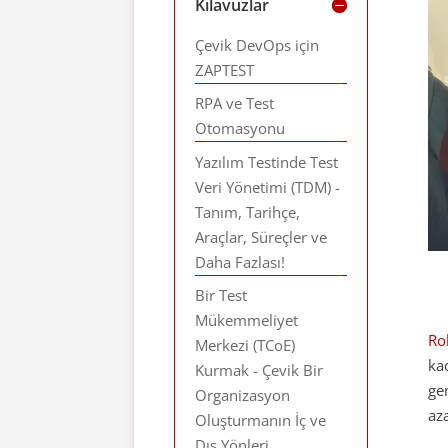
Kılavuzlar
Çevik DevOps için
ZAPTEST
RPA ve Test
Otomasyonu
Yazılım Testinde Test
Veri Yönetimi (TDM) -
Tanım, Tarihçe,
Araçlar, Süreçler ve
Daha Fazlası!
Bir Test
Mükemmeliyet
Ro
Merkezi (TCoE)
ka
Kurmak - Çevik Bir
ge
Organizasyon
az
Oluşturmanın İç ve
Dış Yönleri