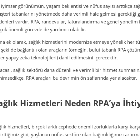
 iyimser görünümün, yaşam beklentisi ve nüfus sayısı arttıkça sa
şteri tabanlarını yönetmede daha verimli hale gelmesi gerektiği ge
denleri vardır. RPA, randevular, faturalandırma ve genel yönetim iç
rçok önemli görevde de yardımcı olabilir.
na ek olarak, sağlık hizmetlerini modernize etmeye yönelik her tür
r şekilde bağlantılı olan araçların (örneğin, bulut tabanlı RPA çöz
er yapay zeka teknolojileri) dahil edilmesini içerecektir.
sacası, sağlık sektörü daha düzenli ve verimli bir hizmet sunmasın
nimsedikçe, RPA araçları bu devrimin ön saflarında yer alacaktır.
ağlık Hizmetleri Neden RPA’ya İhti
ğlık hizmetleri, birçok farklı cephede önemli zorluklarla karşı karş
lirttiğimiz gibi, yaşlanan nüfus sektöre olan bağımlılığımızı art