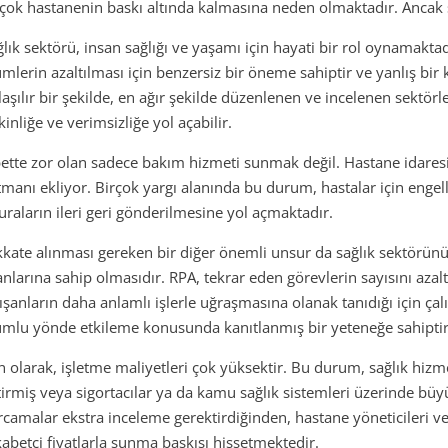
rçok hastanenin baskı altında kalmasına neden olmaktadır. Ancak
lık sektörü, insan sağlığı ve yaşamı için hayati bir rol oynamaktadı
ümlerin azaltılması için benzersiz bir öneme sahiptir ve yanlış bir 
laşılır bir şekilde, en ağır şekilde düzenlenen ve incelenen sektörl
kinliğe ve verimsizliğe yol açabilir.
bette zor olan sadece bakım hizmeti sunmak değil. Hastane idaresi 
tmanı ekliyor. Birçok yargı alanında bu durum, hastalar için engel
turaların ileri geri gönderilmesine yol açmaktadır.
kkate alınması gereken bir diğer önemli unsur da sağlık sektörün
anlarına sahip olmasıdır. RPA, tekrar eden görevlerin sayısını az
lışanların daha anlamlı işlerle uğraşmasına olanak tanıdığı için ç
umlu yönde etkileme konusunda kanıtlanmış bir yeteneğe sahiptir
n olarak, işletme maliyetleri çok yüksektir. Bu durum, sağlık hizmet
tirmiş veya sigortacılar ya da kamu sağlık sistemleri üzerinde bü
rcamalar ekstra inceleme gerektirdiğinden, hastane yöneticileri ve i
kabetçi fiyatlarla sunma baskısı hissetmektedir.