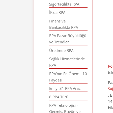
Sigortacılıkta RPA
İK'da RPA
Finans ve
Bankacılıkta RPA
RPA Pazar Büyüklüğü
ve Trendler
Üretimde RPA
Sağlık Hizmetlerinde
RPA
Ro
te
RPA'nın En Önemli 10
Faydası
Pa
En İyi 31 RPA Aracı
Sa
. 
6 RPA Türü
14
RPA Teknolojisi -
bi
Geçmiş, Bugün ve