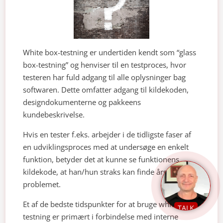
White box-testning er undertiden kendt som “glass
box-testning” og henviser til en testproces, hvor
testeren har fuld adgang til alle oplysninger bag
softwaren. Dette omfatter adgang til kildekoden,
designdokumenterne og pakkeens
kundebeskrivelse.
Hvis en tester f.eks. arbejder i de tidligste faser af
en udviklingsproces med at undersøge en enkelt
funktion, betyder det at kunne se funktionens
kildekode, at han/hun straks kan finde årsagen til
problemet.
Et af de bedste tidspunkter for at bruge white box-
TALK
testning er primært i forbindelse med interne