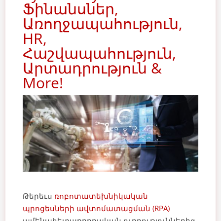
Ֆինանսներ,
Առողջապահություն,
HR,
Հաշվապահություն,
Արտադրություն &
More!
Թերեւս
ռոբոտատեխնիկական
պրոցեսների ավտոմատացման (RPA)
ամենահետաքրքրական ուղղություններից