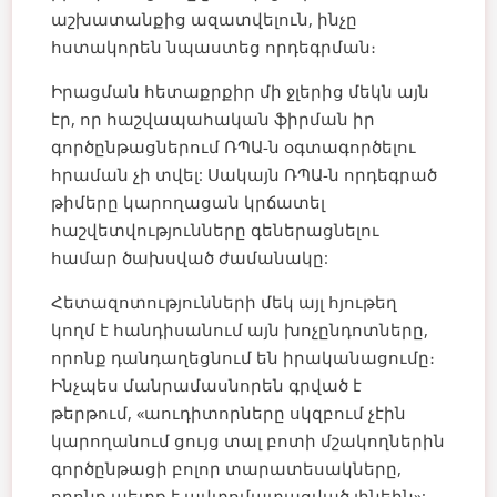
աշխատանքից ազատվելուն, ինչը
հստակորեն նպաստեց որդեգրման։
Իրացման հետաքրքիր մի ջլերից մեկն այն
էր, որ հաշվապահական ֆիրման իր
գործընթացներում ՌՊԱ-ն օգտագործելու
հրաման չի տվել: Սակայն ՌՊԱ-ն որդեգրած
թիմերը կարողացան կրճատել
հաշվետվությունները գեներացնելու
համար ծախսված ժամանակը:
Հետազոտությունների մեկ այլ հյութեղ
կողմ է հանդիսանում այն խոչընդոտները,
որոնք դանդաղեցնում են իրականացումը։
Ինչպես մանրամասնորեն գրված է
թերթում, «աուդիտորները սկզբում չէին
կարողանում ցույց տալ բոտի մշակողներին
գործընթացի բոլոր տարատեսակները,
որոնք պետք է ավտոմատացված լինեին»: