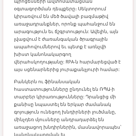
պրոցեսների ավտոմատացման
օգտագործման դեպքերը։ Սեկտորում
կիրառվում են մեծ ծավալի բազմաթիվ
առաջադրանքներ, որոնք պահանջում են
արագություն եւ ճշգրտություն: Ավելին, այն
լվացվում է ժառանգական ծրագրային
ապահովումներով եւ պետք է առնչվի
խիստ կանոնակարգող
վերահսկողությանը: RPA-ն հարմարեցված է
այս սցենարներից յուրաքանչյուրի համար:
Բանկերն ու ֆինանսական
հաստատությունները ընդունել են ՌՊԱ-ի
տարբեր կիրառությունները: Դրանցից մի
քանիսը նպաստել են երկար ժամանակ
գոյություն ունեցող խնդիրների լուծմանը,
մինչդեռ մյուսները անդրադարձել են
առաջացող խնդիրներին, մասնավորապես՝
կանոնակարգման եւ