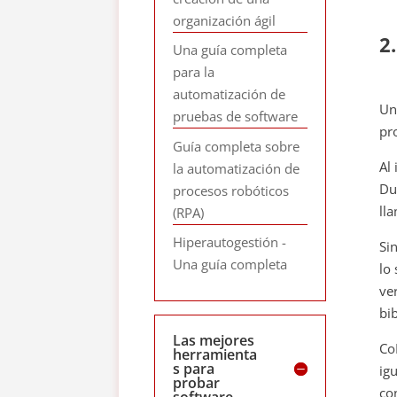
organización ágil
2
Una guía completa
para la
automatización de
Un
pruebas de software
pr
Guía completa sobre
Al
la automatización de
Du
procesos robóticos
ll
(RPA)
Hiperautogestión -
Si
Una guía completa
lo
ve
bi
Las mejores
Co
herramienta
s para
ig
probar
co
software