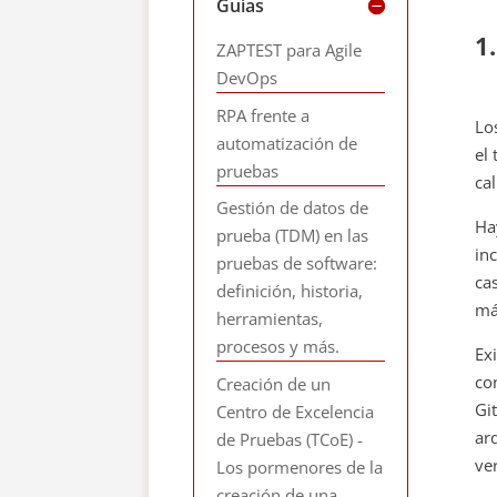
Guías
1
ZAPTEST para Agile
DevOps
RPA frente a
Lo
automatización de
el
pruebas
ca
Gestión de datos de
Ha
prueba (TDM) en las
in
pruebas de software:
ca
definición, historia,
má
herramientas,
procesos y más.
Ex
co
Creación de un
Gi
Centro de Excelencia
ar
de Pruebas (TCoE) -
ver
Los pormenores de la
creación de una