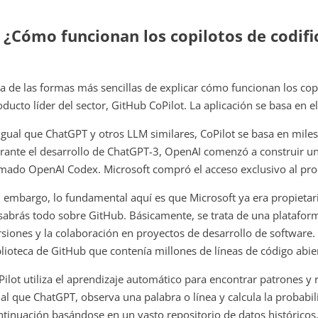
. ¿Cómo funcionan los copilotos de codifi
a de las formas más sencillas de explicar cómo funcionan los copil
oducto líder del sector, GitHub CoPilot. La aplicación se basa en
 igual que ChatGPT y otros LLM similares, CoPilot se basa en mile
rante el desarrollo de ChatGPT-3, OpenAI comenzó a construir u
amado OpenAI Codex. Microsoft compró el acceso exclusivo al pro
n embargo, lo fundamental aquí es que Microsoft ya era propietar
 sabrás todo sobre GitHub. Básicamente, se trata de una plataform
rsiones y la colaboración en proyectos de desarrollo de software
blioteca de GitHub que contenía millones de líneas de código abier
Pilot utiliza el aprendizaje automático para encontrar patrones y r
ual que ChatGPT, observa una palabra o línea y calcula la probabil
ntinuación basándose en un vasto repositorio de datos históricos