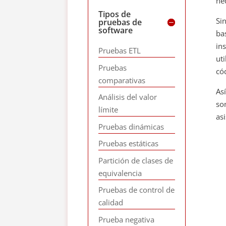
ne
Tipos de
Si
pruebas de
software
ba
in
Pruebas ETL
ut
Pruebas
có
comparativas
As
Análisis del valor
so
límite
asi
Pruebas dinámicas
Pruebas estáticas
Partición de clases de
equivalencia
Pruebas de control de
calidad
Prueba negativa