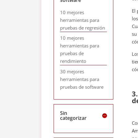
El
10 mejores
lo
herramientas para
Cu
pruebas de regresión
su
10 mejores
có
herramientas para
pruebas de
Lo
rendimiento
ti
có
30 mejores
herramientas para
pruebas de software
3
d
Sin
categorizar
Co
Am