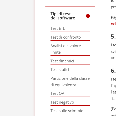
fu
pr
Tipi di test
Pa
del software
nel
Test ETL
5
Test di confronto
I t
Analisi del valore
sv
limite
ut
Test dinamici
6
Test statici
Partizione della classe
I 
di equivalenza
l’
l’e
Test QA
“fa
Test negativo
(Pe
Test sulle scimmie
gui