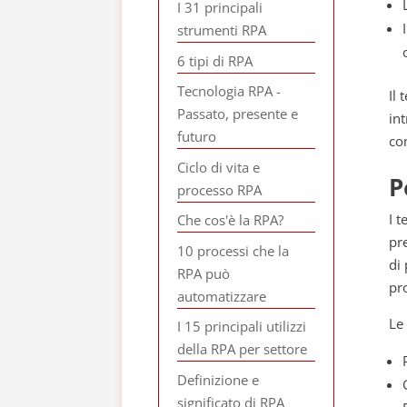
I 31 principali
strumenti RPA
6 tipi di RPA
Tecnologia RPA -
Il 
Passato, presente e
in
futuro
com
Ciclo di vita e
P
processo RPA
I 
Che cos'è la RPA?
pre
10 processi che la
di 
RPA può
pr
automatizzare
Le
I 15 principali utilizzi
della RPA per settore
Definizione e
significato di RPA