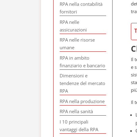
de
RPA nella contabilità
tra
fornitori
RPA nelle
assicurazioni
RPA nelle risorse
C
umane
RPA in ambito
Il 
finanziario e bancario
e 
si
Dimensioni e
sta
tendenze del mercato
pi
RPA
RPA nella produzione
Il 
RPA nella sanità
I 10 principali
vantaggi della RPA