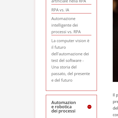
artificiale nella RPA
RPA vs. IA
Automazione
intelligente dei
processi vs. RPA
La computer vision è
il futuro
dell'automazione dei
test del software -
Una storia del
passato, del presente
e del futuro
Il 
pre
Automazion
e robotica
de
dei processi
co