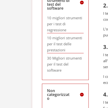
strumenti di
test del
2
software
I t
10 migliori strumenti
cod
per i test di
L’
regressione
pu
10 migliori strumenti
per il test delle
3
prestazioni
I 
30 Migliori strumenti
al
per il test del
se
software
I c
ecc
Non
4
categorizzat
o
I t