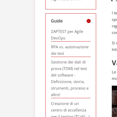
I t
op
Guide
ra
ZAPTEST per Agile
co
DevOps
Si
RPA vs. automazione
In
dei test
V
Gestione dei dati di
prova (TDM) nel test
Le
del software -
mot
Definizione, storia,
strumenti, processi e
altro!
Creazione di un
centro di eccellenza
per il testing (TCoE) - I