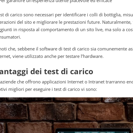
Per garantire un’esperienza utente piacevole ed efficace
est di carico sono necessari per identificare i colli di bottiglia, mis
erazioni del sito e migliorare le prestazioni future. Naturalmente, 
ggiunti in risposta al comportamento di un sito live, ma solo a cost
nsumatori.
 noti che, sebbene il software di test di carico sia comunemente as
ternet, viene utilizzato anche per testare l’hardware.
antaggi dei test di carico
 aziende che offrono applicazioni Internet o Intranet trarranno enor
ivi migliori per eseguire i test di carico vi sono: