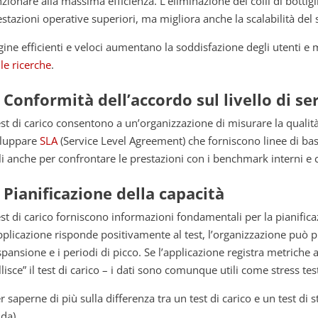
nzionare alla massima efficienza. L’eliminazione dei colli di bottig
estazioni operative superiori, ma migliora anche la scalabilità del 
gine efficienti e veloci aumentano la soddisfazione degli utenti e 
le ricerche
.
. Conformità dell’accordo sul livello di se
est di carico consentono a un’organizzazione di misurare la qualità 
iluppare
SLA
(Service Level Agreement) che forniscono linee di base 
ili anche per confrontare le prestazioni con i benchmark interni e 
. Pianificazione della capacità
test di carico forniscono informazioni fondamentali per la pianifica
applicazione risponde positivamente al test, l’organizzazione può 
spansione e i periodi di picco. Se l’applicazione registra metriche a
llisce” il test di carico – i dati sono comunque utili come stress tes
r saperne di più sulla differenza tra un test di carico e un test di 
da).