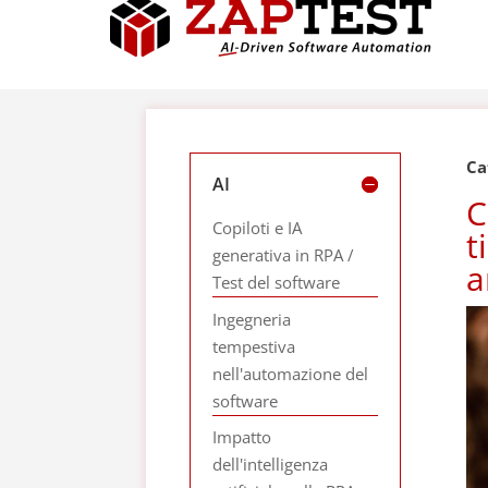
Ca
AI
C
Copiloti e IA
t
generativa in RPA /
a
Test del software
Ingegneria
tempestiva
nell'automazione del
software
Impatto
dell'intelligenza