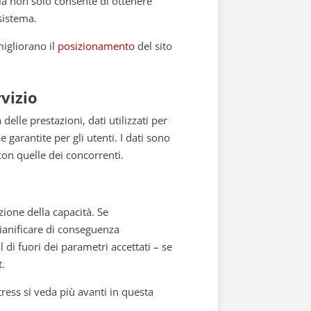
lia non solo consente di ottenere
sistema.
migliorano il
posizionamento
del sito
rvizio
delle prestazioni, dati utilizzati per
garantite per gli utenti. I dati sono
con quelle dei concorrenti.
zione della capacità. Se
pianificare di conseguenza
l di fuori dei parametri accettati – se
t.
stress si veda più avanti in questa