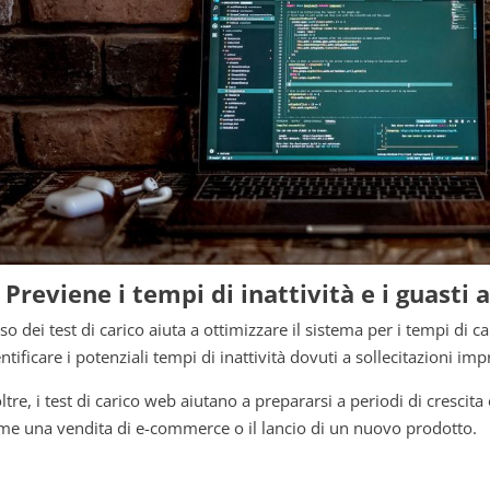
. Previene i tempi di inattività e i guasti 
so dei test di carico aiuta a ottimizzare il sistema per i tempi di c
ntificare i potenziali tempi di inattività dovuti a sollecitazioni imp
ltre, i test di carico web aiutano a prepararsi a periodi di crescit
me una vendita di e-commerce o il lancio di un nuovo prodotto.