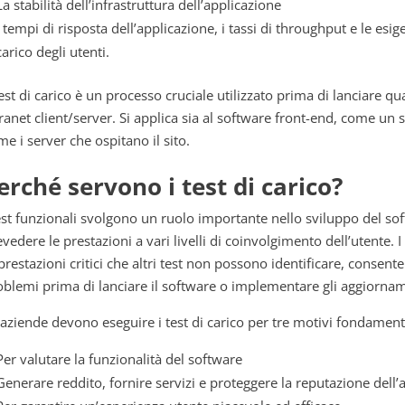
La stabilità dell’infrastruttura dell’applicazione
I tempi di risposta dell’applicazione, i tassi di throughput e le esige
carico degli utenti.
test di carico è un processo cruciale utilizzato prima di lanciare qu
tranet client/server. Si applica sia al software front-end, come un 
e i server che ospitano il sito.
erché servono i test di carico?
test funzionali svolgono un ruolo importante nello sviluppo del so
vedere le prestazioni a vari livelli di coinvolgimento dell’utente. I
prestazioni critici che altri test non possono identificare, consente
oblemi prima di lanciare il software o implementare gli aggiornam
 aziende devono eseguire i test di carico per tre motivi fondamenta
Per valutare la funzionalità del software
Generare reddito, fornire servizi e proteggere la reputazione dell’