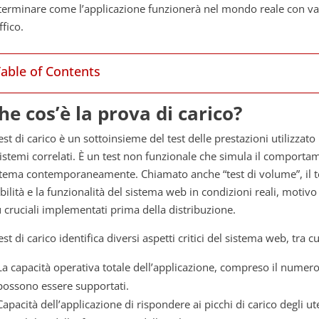
terminare come l’applicazione funzionerà nel mondo reale con vari c
ffico.
Table of Contents
he cos’è la prova di carico?
test di carico è un sottoinsieme del test delle prestazioni utilizzat
sistemi correlati. È un test non funzionale che simula il comporta
stema contemporaneamente. Chiamato anche “test di volume”, il test
bilità e la funzionalità del sistema web in condizioni reali, motivo p
ù cruciali implementati prima della distribuzione.
test di carico identifica diversi aspetti critici del sistema web, tra cu
La capacità operativa totale dell’applicazione, compreso il numer
possono essere supportati.
Capacità dell’applicazione di rispondere ai picchi di carico degli ut