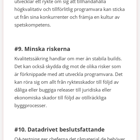
utvecklar ett rykte om sig att tillhandahålla
högkvalitativ och tillförlitlig programvara kan sticka
ut från sina konkurrenter och främja en kultur av
spetskompetens.
#9. Minska riskerna
Kvalitetssäkring handlar om mer än stabila builds.
Det kan också skydda dig mot de olika risker som
är förknippade med att utveckla programvara. Det
kan röra sig om allt från ryktesskador till följd av
dåliga eller buggiga releaser till juridiska eller
ekonomiska skador till följd av otillräckliga
byggprocesser.
#10. Datadrivet beslutsfattande
QA-testning ger cheferna det råmaterial de behöver