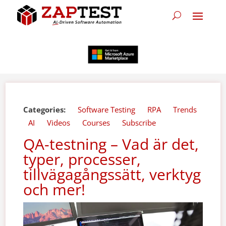
Categories:
Software Testing
RPA
Trends
AI
Videos
Courses
Subscribe
QA-testning – Vad är det,
typer, processer,
tillvägagångssätt, verktyg
och mer!