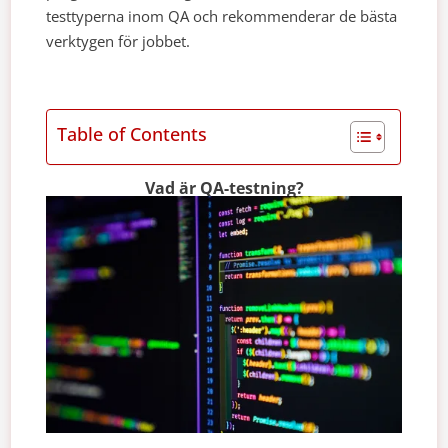
testtyperna inom QA och rekommenderar de bästa
verktygen för jobbet.
Table of Contents
Vad är QA-testning?