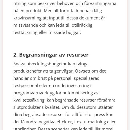
ritning som beskriver behoven och förväntningarna
på en produkt. Men alltför ofta innebär dålig
kravinsamling att input till dessa dokument är
missvisande och kan leda till otillräcklig
testtäckning eller missade buggar.
2. Begränsningar av resurser
Snäva utvecklingsbudgetar kan tvinga
produktchefer att ta genvägar. Oavsett om det
handlar om brist på personal, specialiserad
testpersonal eller en underinvestering i
programvaruverktyg för automatisering av
kvalitetssäkring, kan begränsade resurser försämra
slutproduktens kvalitet. Om du dessutom utsätter
dina begränsade resurser för alltför stor press kan
det få andra negativa effekter, t.ex. utmattning eller
utbrändhet. Dessa scenarier kan leda till låg moral